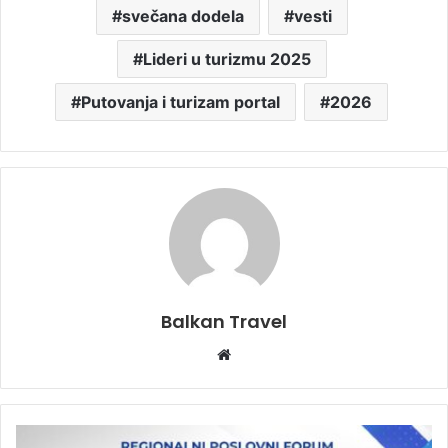
svečana dodela
vesti
Lideri u turizmu 2025
Putovanja i turizam portal
2026
Balkan Travel
W
e
b
s