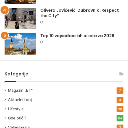
Olivera Jovićević: Dubrovnik „Respect
the City“
Top 10 vojvođanskih bisera za 2026
Kategorije
Magazin „BT“
7
Aktuelni broj
4
Lifestyle
30
Gde otići?
64
Velnes&spa
7