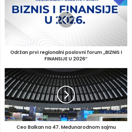
i
t
e
Održan prvi regionalni poslovni forum „BIZNIS I
FINANSIJE U 2026“
Ceo Balkan na 47. Međunarodnom sajmu