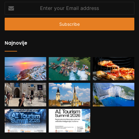
Enter
your
Email
address
Najnovije