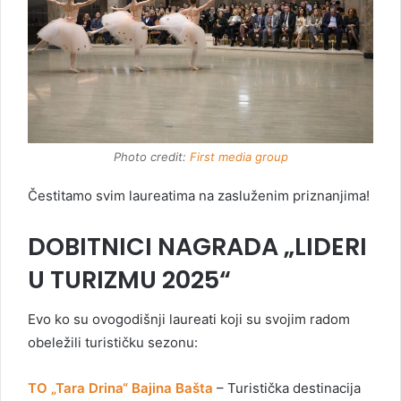
Photo credit:
First media group
Čestitamo svim laureatima na zasluženim priznanjima!
DOBITNICI NAGRADA „LIDERI
U TURIZMU 2025“
Evo ko su ovogodišnji laureati koji su svojim radom
obeležili turističku sezonu:
TO „Tara Drina“ Bajina Bašta
– Turistička destinacija