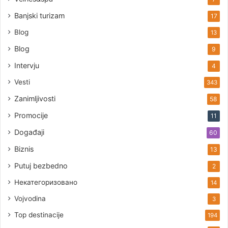
Banjski turizam
17
Blog
13
Blog
9
Intervju
4
Vesti
343
Zanimljivosti
58
Promocije
11
Događaji
60
Biznis
13
Putuj bezbedno
2
Некатегоризовано
14
Vojvodina
3
Top destinacije
194