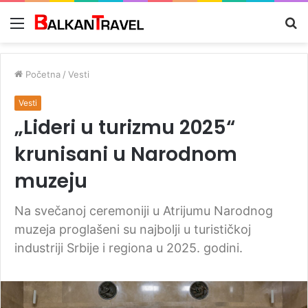
Meni
Tr
z
Početna
/
Vesti
Vesti
„Lideri u turizmu 2025“
krunisani u Narodnom
muzeju
Na svečanoj ceremoniji u Atrijumu Narodnog
muzeja proglašeni su najbolji u turističkoj
industriji Srbije i regiona u 2025. godini.