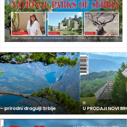
U
P
R
O
D
A
J
I
N
U PRODAJI NOVI BROJ BALKAN TRAVEL MAGAZINA
O
V
I
B