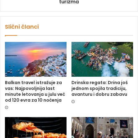
turizma
Slični članci
Balkan travel istražuje za
Drinska regata: Drina još
vas: Najpovoljnija last
jednom spojila tradiciju,
minute letovanja u julu već
avanturu i dobru zabavu
od 120 evra za 10 noćenja