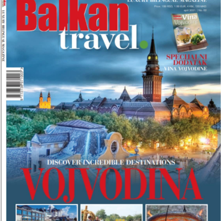
R
O
J
B
A
L
K
A
N
T
R
A
V
E
L
M
A
G
A
Z
I