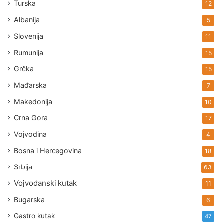
Turska
12
Albanija
5
Slovenija
11
Rumunija
15
Grčka
15
Mađarska
7
Makedonija
10
Crna Gora
17
Vojvodina
4
Bosna i Hercegovina
18
Srbija
63
Vojvođanski kutak
11
Bugarska
6
Gastro kutak
47