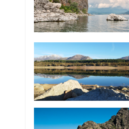
U
P
R
O
D
A
J
I
U PRODAJI NOVI BROJ BALKAN T
N