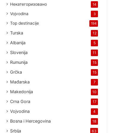
Некатегоризовано
14
Vojvodina
3
Top destinacije
194
Turska
12
Albanija
5
Slovenija
11
Rumunija
15
Grčka
15
Mađarska
7
Makedonija
10
Crna Gora
17
Vojvodina
4
Bosna i Hercegovina
18
Srbija
63