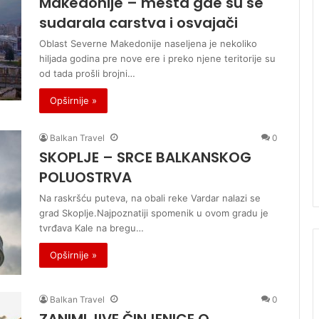
Makedonije – mesta gde su se
sudarala carstva i osvajači
Oblast Severne Makedonije naseljena je nekoliko
hiljada godina pre nove ere i preko njene teritorije su
od tada prošli brojni…
Opširnije »
Balkan Travel
0
SKOPLJE – SRCE BALKANSKOG
POLUOSTRVA
Na raskršću puteva, na obali reke Vardar nalazi se
grad Skoplje.Najpoznatiji spomenik u ovom gradu je
tvrđava Kale na bregu…
Opširnije »
Balkan Travel
0