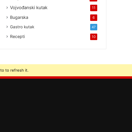
Vojvođanski kutak
11
Bugarska
6
Gastro kutak
47
Recepti
10
o to refresh it.