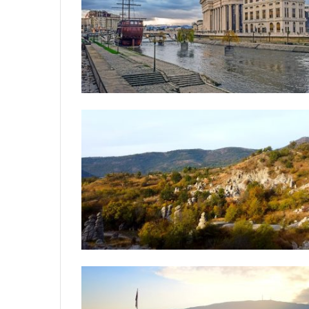
G
A
Z
I
N
A