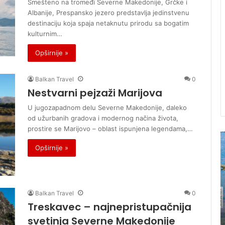
Smešteno na tromeđi Severne Makedonije, Grčke i
Albanije, Prespansko jezero predstavlja jedinstvenu
destinaciju koja spaja netaknutu prirodu sa bogatim
kulturnim…
Opširnije »
Balkan Travel
0
Nestvarni pejzaži Marijova
U jugozapadnom delu Severne Makedonije, daleko
od užurbanih gradova i modernog načina života,
prostire se Marijovo – oblast ispunjena legendama,…
U
p
a
Opširnije »
r
c
o
i
d
o
a
n
Balkan Travel
0
j
a
Treskavec – najnepristupačnija
i
l
RAVEL
U prodaji je novi broj magazina
svetinja Severne Makedonije
j
n