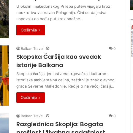
Balkan travel
e
i
U okolini makedonskog Prilepa putevi vijugaju kroz
n
p
neukrotivu visoravan Pelagonija. Čini se da jedva
o
a
uspevaju da nađu put kroz snažne…
v
r
i
k
Opširnije »
b
o
r
v
o
i
Balkan Travel
0
j
–
Skopska Čaršija kao svedok
m
p
istorije Balkana
a
r
g
i
Skopska čaršija, jedinstvena trgovačka i kulturno-
a
r
istorijska ambijentalna celina, zaštitni je znak glavnog
z
o
grada Severne Makedonije. Reč je o najvećoj čaršiji…
i
d
n
n
Opširnije »
a
i
B
d
a
r
Balkan Travel
0
l
a
Razglednica Skoplja: Bogata
k
g
prošlost i živahna sadašnjost