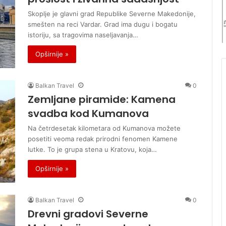
a
u
n
l
Skoplje je glavni grad Republike Severne Makedonije,
t
j
smešten na reci Vardar. Grad ima dugu i bogatu
r
i
istoriju, sa tragovima naseljavanja…
a
S
Opširnije »
v
r
e
b
l
i
Balkan Travel
0
j
Zemljane piramide: Kamena
e
svadba kod Kumanova
Na četrdesetak kilometara od Kumanova možete
posetiti veoma redak prirodni fenomen Kamene
lutke. To je grupa stena u Kratovu, koja…
Opširnije »
Balkan Travel
0
Drevni gradovi Severne