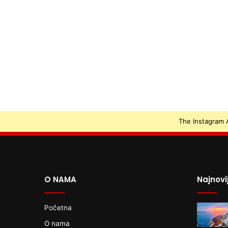
The Instagram A
O NAMA
Najnovi
Početna
O nama