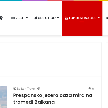
HOME
VESTI
GDE OTIĆI?
TOP DESTINACIJE
B
Balkan Travel
0
Prespansko jezero oaza mira na
tromeđi Balkana