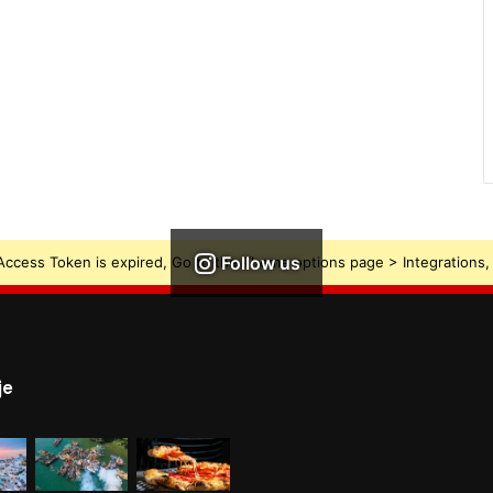
Follow us
ccess Token is expired, Go to the Theme options page > Integrations, t
je