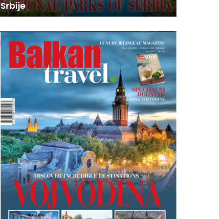
Srbije
MAGAZI
O
V
I
B
R
O
J
B
A
L
K
A
N
T
R
A
V
E
L
M
A