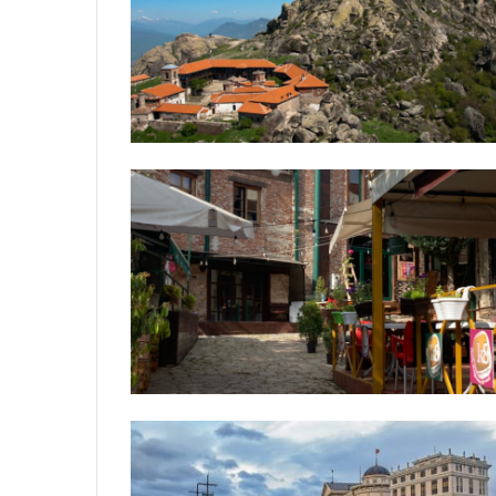
MAGAZINA
O
V
I
B
R
O
J
B
A
L
K
A
N
T
R
A
V
E
L
M
A