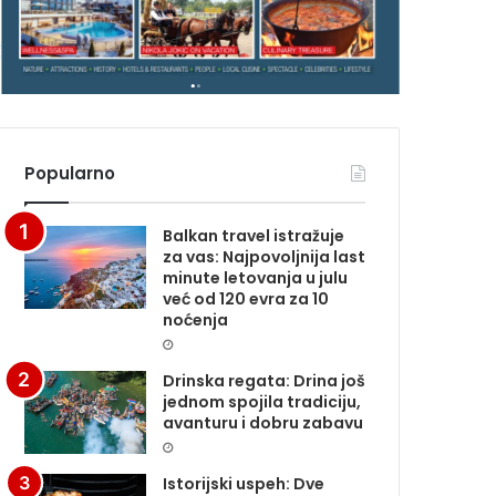
G
A
Z
I
N
A
Popularno
Balkan travel istražuje
za vas: Najpovoljnija last
minute letovanja u julu
već od 120 evra za 10
noćenja
Drinska regata: Drina još
jednom spojila tradiciju,
avanturu i dobru zabavu
Istorijski uspeh: Dve