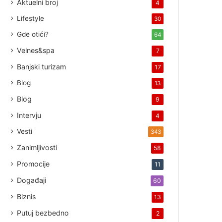
Aktuelni broj
4
Lifestyle
30
Gde otići?
64
Velnes&spa
7
Banjski turizam
17
Blog
13
Blog
9
Intervju
4
Vesti
343
Zanimljivosti
58
Promocije
11
Događaji
60
Biznis
13
Putuj bezbedno
2