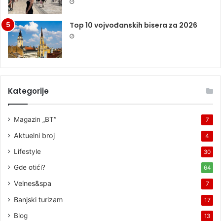
Top 10 vojvođanskih bisera za 2026
Kategorije
Magazin „BT“
7
Aktuelni broj
4
Lifestyle
30
Gde otići?
64
Velnes&spa
7
Banjski turizam
17
Blog
13