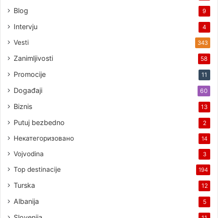
Blog
9
Intervju
4
Vesti
343
Zanimljivosti
58
Promocije
11
Događaji
60
Biznis
13
Putuj bezbedno
2
Некатегоризовано
14
Vojvodina
3
Top destinacije
194
Turska
12
Albanija
5
Slovenija
11