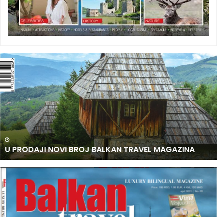
U
P
R
O
D
A
J
I
N
U PRODAJI NOVI BROJ BALKAN TRAVEL MAGAZINA
O
V
I
B
R
O
J