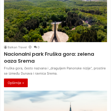
Balkan Travel
0
Nacionalni park Fruška gora: zelena
oaza Srema
Fruška gora, često nazvana i „draguljem Panonske nizije“, prostire
se između Dunava i ravnica Srema.
Opširnije »