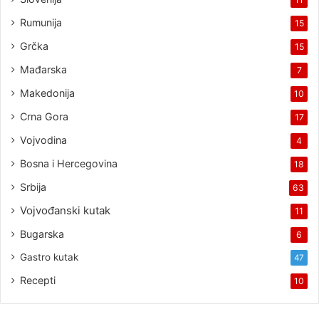
Rumunija
15
Grčka
15
Mađarska
7
Makedonija
10
Crna Gora
17
Vojvodina
4
Bosna i Hercegovina
18
Srbija
63
Vojvođanski kutak
11
Bugarska
6
Gastro kutak
47
Recepti
10