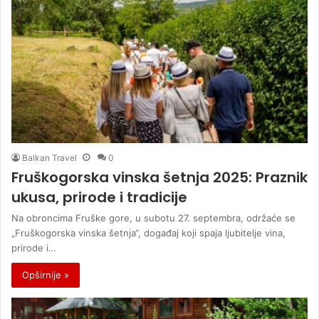
Balkan Travel
0
Fruškogorska vinska šetnja 2025: Praznik
ukusa, prirode i tradicije
Na obroncima Fruške gore, u subotu 27. septembra, održaće se
„Fruškogorska vinska šetnja“, događaj koji spaja ljubitelje vina,
prirode i…
Opširnije »