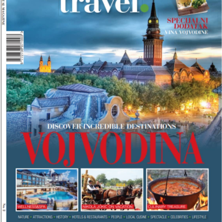
B
A
L
K
A
N
T
R
A
V
E
L
M
A
G
A
Z
I
N
A