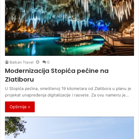
Balkan Travel
0
Modernizacija Stopića pećine na
Zlatiboru
U Stopića pećina, smeštenoj 19 kilometara od Zlatibora u planu je
projekat unapređenja digitalizacije i rasvete. Za ovu namenu je…
Opširnije »