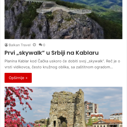
Balkan Travel
0
Prvi „skywalk“ u Srbiji na Kablaru
Planina Kablar kod Čačka uskoro će dobiti svoj „skywalk“. Reč je o
vrsti vidikovca, često kružnog oblika, sa zaštitnom ogradom…
Opširnije »