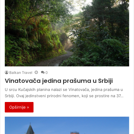
Balkan Travel
0
Vinatovača jedina prašuma u Srbiji
U srcu Kučajskih planina nalazi se Vinatovača, jedina prašuma u
Srbiji. Ovaj jedinstveni prirodni fenomen, koji se prostire na 37…
Opširnije »