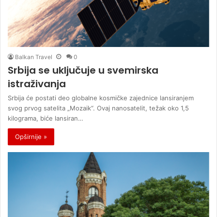
Balkan Travel
0
Srbija se uključuje u svemirska
istraživanja
Srbija će postati deo globalne kosmičke zajednice lansiranjem
svog prvog satelita „Mozaik“. Ovaj nanosatelit, težak oko 1,5
kilograma, biće lansiran…
Opširnije »