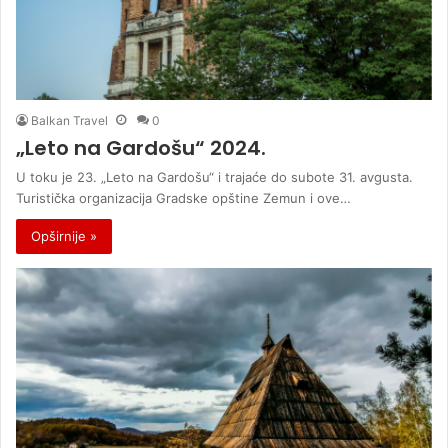
Balkan Travel
0
„Leto na Gardošu“ 2024.
U toku je 23. „Leto na Gardošu“ i trajaće do subote 31. avgusta.
Turistička organizacija Gradske opštine Zemun i ove…
Opširnije »