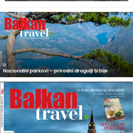
U
P
R
O
D
A
J
I
N
U PRODAJI NOVI BROJ BALKAN TRAVEL MAGAZINA
O
V
I
B
R
O
J
B
A
L