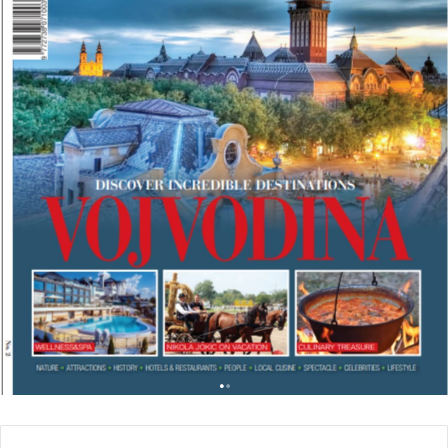
K
A
N
T
R
A
V
E
L
M
A
G
A
Z
I
N
A