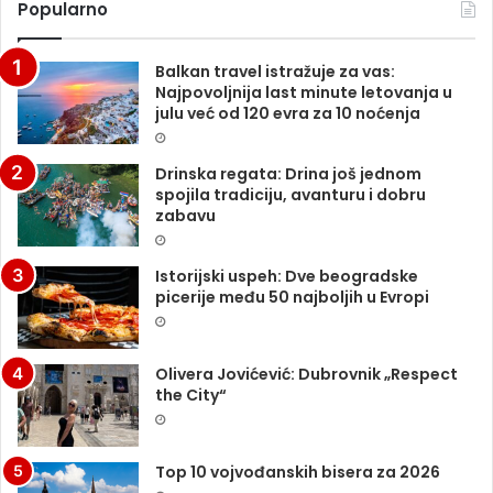
Popularno
Balkan travel istražuje za vas:
Najpovoljnija last minute letovanja u
julu već od 120 evra za 10 noćenja
Drinska regata: Drina još jednom
spojila tradiciju, avanturu i dobru
zabavu
Istorijski uspeh: Dve beogradske
picerije među 50 najboljih u Evropi
Olivera Jovićević: Dubrovnik „Respect
the City“
Top 10 vojvođanskih bisera za 2026