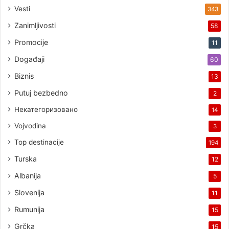
Vesti
343
Zanimljivosti
58
Promocije
11
Događaji
60
Biznis
13
Putuj bezbedno
2
Некатегоризовано
14
Vojvodina
3
Top destinacije
194
Turska
12
Albanija
5
Slovenija
11
Rumunija
15
Grčka
15