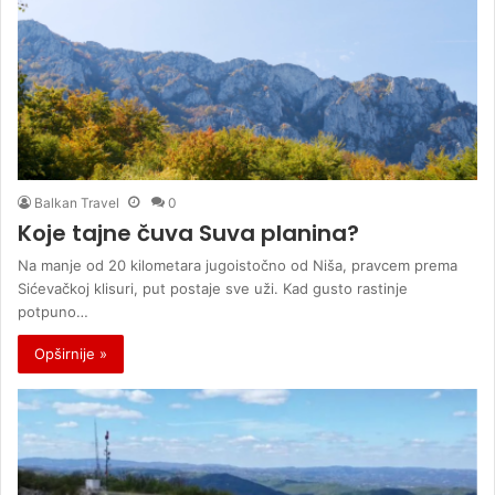
Balkan Travel
0
Koje tajne čuva Suva planina?
Na manje od 20 kilometara jugoistočno od Niša, pravcem prema
Sićevačkoj klisuri, put postaje sve uži. Kad gusto rastinje
potpuno…
Opširnije »