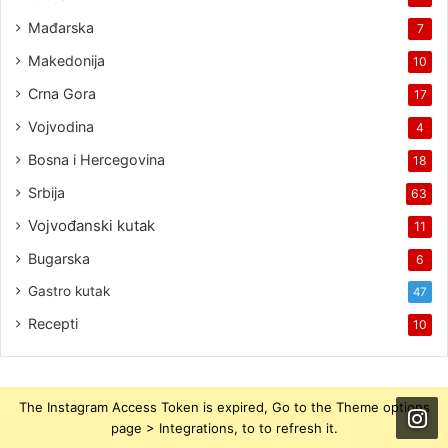
Mađarska
7
Makedonija
10
Crna Gora
17
Vojvodina
4
Bosna i Hercegovina
18
Srbija
63
Vojvođanski kutak
11
Bugarska
6
Gastro kutak
47
Recepti
10
The Instagram Access Token is expired, Go to the Theme options
page > Integrations, to to refresh it.