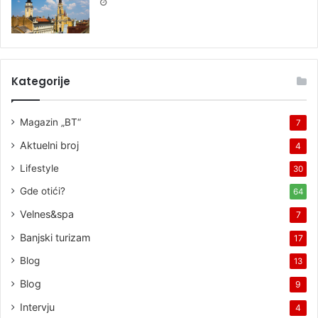
Kategorije
Magazin „BT“
7
Aktuelni broj
4
Lifestyle
30
Gde otići?
64
Velnes&spa
7
Banjski turizam
17
Blog
13
Blog
9
Intervju
4