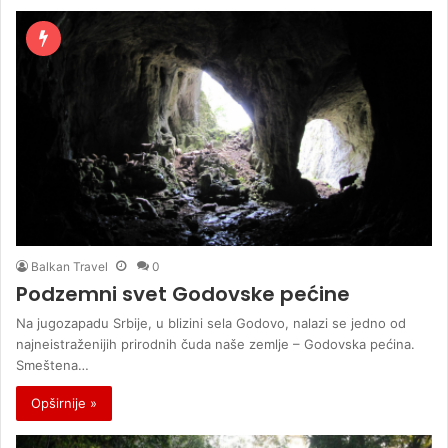
Balkan Travel
0
Podzemni svet Godovske pećine
Na jugozapadu Srbije, u blizini sela Godovo, nalazi se jedno od
najneistraženijih prirodnih čuda naše zemlje – Godovska pećina.
Smeštena…
Opširnije »