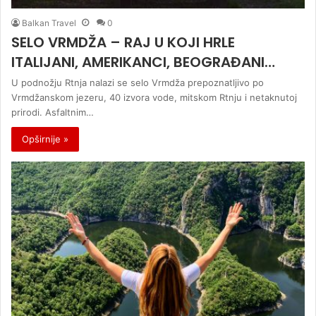
Balkan Travel
0
SELO VRMDŽA – RAJ U KOJI HRLE
ITALIJANI, AMERIKANCI, BEOGRAĐANI…
U podnožju Rtnja nalazi se selo Vrmdža prepoznatljivo po
Vrmdžanskom jezeru, 40 izvora vode, mitskom Rtnju i netaknutoj
prirodi. Asfaltnim…
Opširnije »