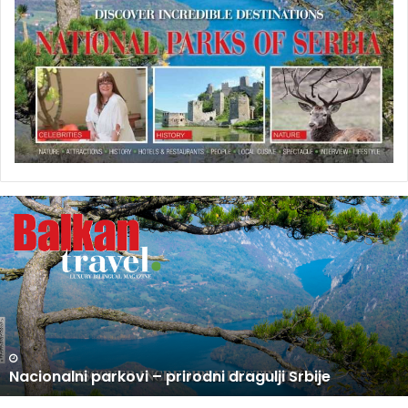
U
P
R
O
D
A
J
I
N
U PRODAJI NOVI BROJ BALKAN TRAVEL MAGAZINA
O
V