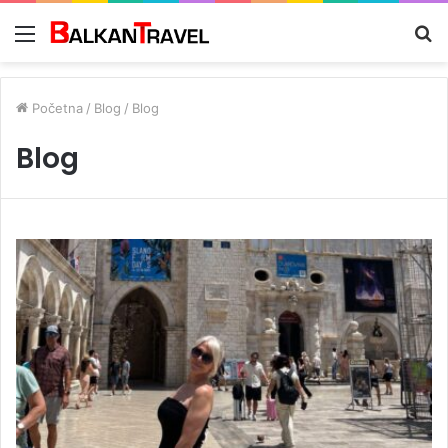
Meni
Tr
z
Početna
/
Blog
/
Blog
Blog