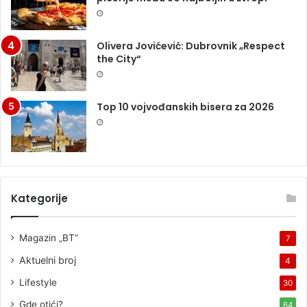
Olivera Jovićević: Dubrovnik „Respect
the City“
Top 10 vojvođanskih bisera za 2026
Kategorije
Magazin „BT“
7
Aktuelni broj
4
Lifestyle
30
Gde otići?
64