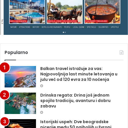
Z
I
N
A
Popularno
Balkan travel istražuje za vas:
Najpovoljnija last minute letovanja u
julu već od 120 evra za 10 noćenja
Drinska regata: Drina još jednom
spojila tradiciju, avanturu i dobru
zabavu
Istorijski uspeh: Dve beogradske
picerije među 50 najboljih u Evropi