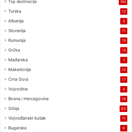
Top destinacije
194
Turska
12
Albanija
5
Slovenija
11
Rumunija
15
Grčka
15
Mađarska
7
Makedonija
10
Crna Gora
17
Vojvodina
4
Bosna i Hercegovina
18
Srbija
63
Vojvođanski kutak
11
Bugarska
6