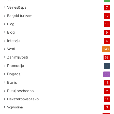
Velnes&spa
7
Banjski turizam
17
Blog
13
Blog
9
Intervju
4
Vesti
343
Zanimljivosti
58
Promocije
11
Događaji
60
Biznis
13
Putuj bezbedno
2
Некатегоризовано
14
Vojvodina
3