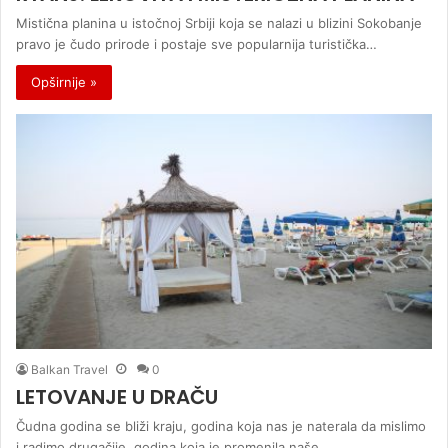
Mistična planina u istočnoj Srbiji koja se nalazi u blizini Sokobanje
pravo je čudo prirode i postaje sve popularnija turistička…
Opširnije »
Balkan Travel
0
LETOVANJE U DRAČU
Čudna godina se bliži kraju, godina koja nas je naterala da mislimo
i radimo drugačije, godina koja je promenila naše…