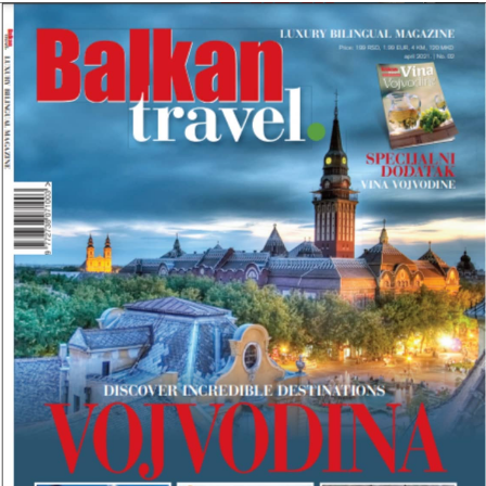
I
B
R
O
J
B
A
L
K
A
N
T
R
A
V
E
L
M
A
G
A