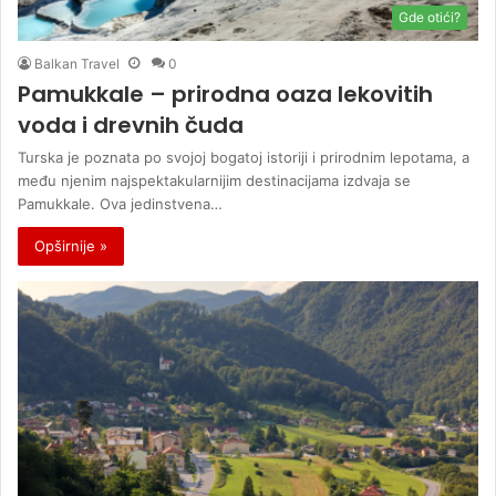
Gde otići?
Balkan Travel
0
Pamukkale – prirodna oaza lekovitih
voda i drevnih čuda
Turska je poznata po svojoj bogatoj istoriji i prirodnim lepotama, a
među njenim najspektakularnijim destinacijama izdvaja se
Pamukkale. Ova jedinstvena…
Opširnije »