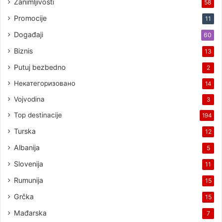
Zanimljivosti
58
Promocije
11
Događaji
60
Biznis
13
Putuj bezbedno
2
Некатегоризовано
14
Vojvodina
3
Top destinacije
194
Turska
12
Albanija
5
Slovenija
11
Rumunija
15
Grčka
15
Mađarska
7