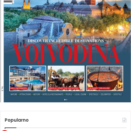
T
R
A
V
E
L
M
A
G
A
Z
I
N
A
Popularno