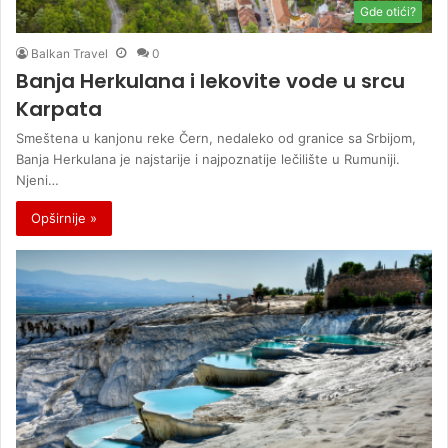
Gde otići?
Balkan Travel
0
Banja Herkulana i lekovite vode u srcu
Karpata
Smeštena u kanjonu reke Čern, nedaleko od granice sa Srbijom,
Banja Herkulana je najstarije i najpoznatije lečilište u Rumuniji.
Njeni…
Opširnije »