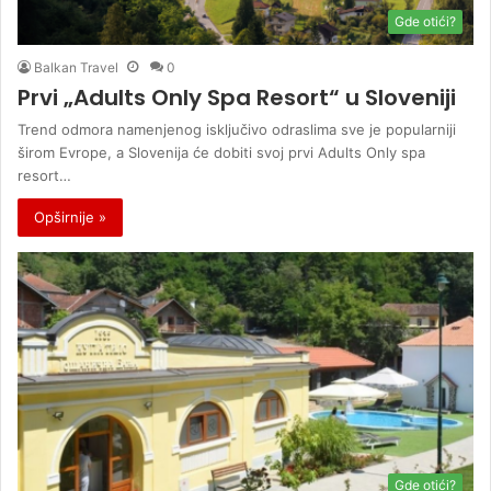
Gde otići?
Balkan Travel
0
Prvi „Adults Only Spa Resort“ u Sloveniji
Trend odmora namenjenog isključivo odraslima sve je popularniji
širom Evrope, a Slovenija će dobiti svoj prvi Adults Only spa
resort…
Opširnije »
Gde otići?