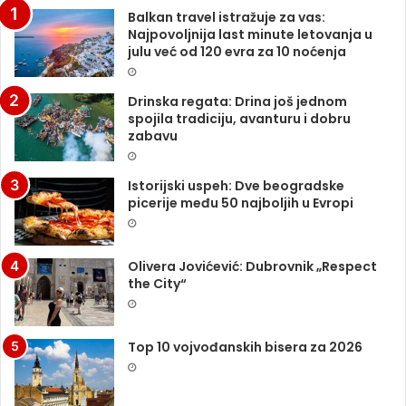
Balkan travel istražuje za vas:
Najpovoljnija last minute letovanja u
julu već od 120 evra za 10 noćenja
Drinska regata: Drina još jednom
spojila tradiciju, avanturu i dobru
zabavu
Istorijski uspeh: Dve beogradske
picerije među 50 najboljih u Evropi
Olivera Jovićević: Dubrovnik „Respect
the City“
Top 10 vojvođanskih bisera za 2026