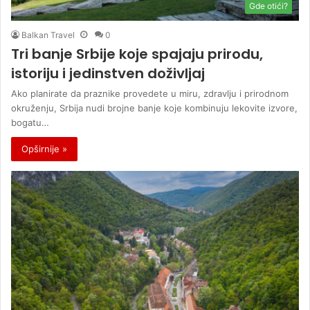
Gde otići?
Balkan Travel
0
Tri banje Srbije koje spajaju prirodu,
istoriju i jedinstven doživljaj
Ako planirate da praznike provedete u miru, zdravlju i prirodnom
okruženju, Srbija nudi brojne banje koje kombinuju lekovite izvore,
bogatu…
Opširnije »