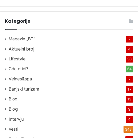
Kategorije
Magazin „BT“
7
Aktuelni broj
4
Lifestyle
30
Gde otići?
64
Velnes&spa
7
Banjski turizam
17
Blog
13
Blog
9
Intervju
4
Vesti
343