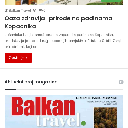
Balkan Travel
0
Oaza zdravlja i prirode na padinama
Kopaonika
Jošanička banja, smeštena na zapadnim padinama Kopaonika,
predstavlja jedno od najposećenijih banjskih lečilišta u Srbiji. Ovaj
prirodni raj, koji se…
Opširnije »
Aktuelni broj magazina