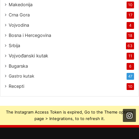
Makedonija
10
Crna Gora
17
Vojvodina
4
Bosna i Hercegovina
18
Srbija
63
Vojvođanski kutak
11
Bugarska
6
Gastro kutak
47
Recepti
10
The Instagram Access Token is expired, Go to the Theme options
page > Integrations, to to refresh it.