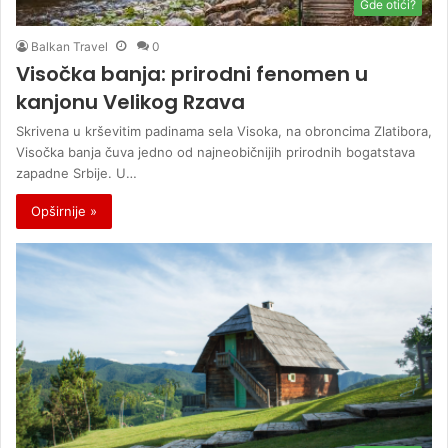
Gde otići?
Balkan Travel
0
Visočka banja: prirodni fenomen u
kanjonu Velikog Rzava
Skrivena u krševitim padinama sela Visoka, na obroncima Zlatibora,
Visočka banja čuva jedno od najneobičnijih prirodnih bogatstava
zapadne Srbije. U…
Opširnije »