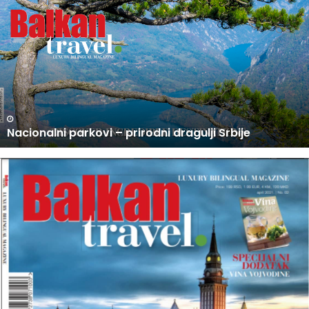
U
P
R
O
D
A
J
I
N
U PRODAJI NOVI BROJ BALKAN TRAVEL MAGAZINA
O
V
I
B
R
O
J
B
A
L
K
A
N