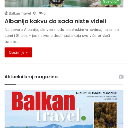
Gde otići?
Balkan Travel
0
Albanija kakvu do sada niste videli
Na severu Albanije, skriven među planinskim vrhovima, nalazi se
Lumi i Shales – jedinstvena destinacija koja sve više privlači
turiste…
Opširnije »
Aktuelni broj magazina