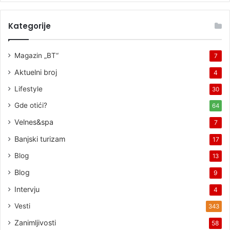
Kategorije
Magazin „BT“
7
Aktuelni broj
4
Lifestyle
30
Gde otići?
64
Velnes&spa
7
Banjski turizam
17
Blog
13
Blog
9
Intervju
4
Vesti
343
Zanimljivosti
58