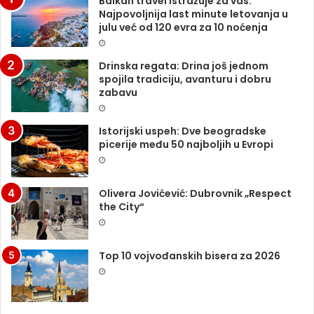
Balkan travel istražuje za vas:
Najpovoljnija last minute letovanja u
julu već od 120 evra za 10 noćenja
Drinska regata: Drina još jednom
spojila tradiciju, avanturu i dobru
zabavu
Istorijski uspeh: Dve beogradske
picerije među 50 najboljih u Evropi
Olivera Jovićević: Dubrovnik „Respect
the City“
Top 10 vojvođanskih bisera za 2026