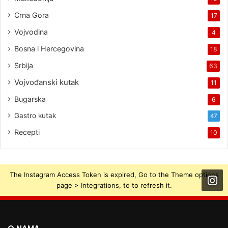
Crna Gora
17
Vojvodina
4
Bosna i Hercegovina
18
Srbija
63
Vojvođanski kutak
11
Bugarska
6
Gastro kutak
47
Recepti
10
The Instagram Access Token is expired, Go to the Theme options
page > Integrations, to to refresh it.