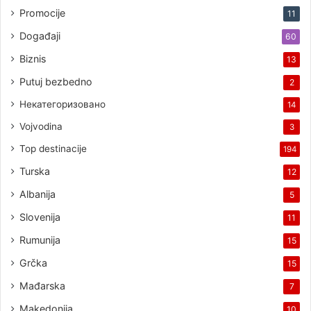
Promocije
11
Događaji
60
Biznis
13
Putuj bezbedno
2
Некатегоризовано
14
Vojvodina
3
Top destinacije
194
Turska
12
Albanija
5
Slovenija
11
Rumunija
15
Grčka
15
Mađarska
7
Makedonija
10