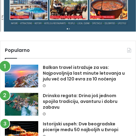
I
N
A
Popularno
Balkan travel istražuje za vas:
Najpovoljnija last minute letovanja u
julu već od 120 evra za 10 noćenja
Drinska regata: Drina još jednom
spojila tradiciju, avanturu i dobru
zabavu
Istorijski uspeh: Dve beogradske
picerije među 50 najboljih u Evropi