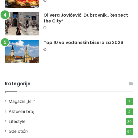
Olivera Jovićević: Dubrovnik „Respect
the City“
Top 10 vojvođanskih bisera za 2026
Kategorije
Magazin „BT“
7
Aktuelni broj
4
Lifestyle
30
Gde otići?
64