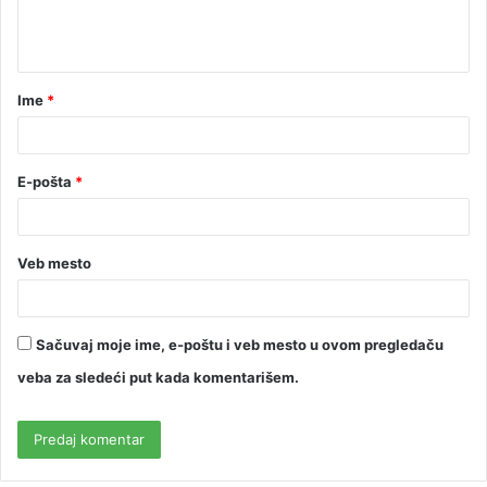
Ime
*
E-pošta
*
Veb mesto
Sačuvaj moje ime, e-poštu i veb mesto u ovom pregledaču
veba za sledeći put kada komentarišem.