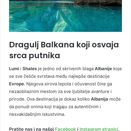
Dragulj Balkana koji osvaja
srca putnika
Lumi
i
Shales
je jedno od skrivenih blaga
Albanije
koje
se sve češće svrstava među najlepše destinacije
Evrope
. Njegova sirova lepota i očuvanost čine ga
nezaobilaznim mestom za sve ljubitelje avanture i
prirode. Ova destinacija je dokaz koliko
Albanija
može
da ponudi onima koji tragaju za autentičnim i
nesvakidašnjim iskustvima.
Pratite nas i na našoj
Facebook
i
Instagram stranici
,