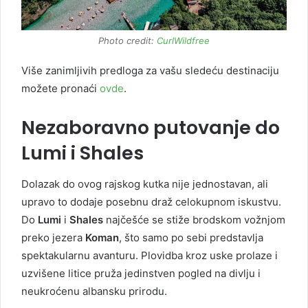
Photo credit:
CurlWildfree
Više zanimljivih predloga za vašu sledeću destinaciju
možete pronaći
ovde
.
Nezaboravno putovanje do
Lumi i Shales
Dolazak do ovog rajskog kutka nije jednostavan, ali
upravo to dodaje posebnu draž celokupnom iskustvu.
Do
Lumi
i
Shales
najčešće se stiže brodskom vožnjom
preko jezera
Koman
, što samo po sebi predstavlja
spektakularnu avanturu. Plovidba kroz uske prolaze i
uzvišene litice pruža jedinstven pogled na divlju i
neukroćenu albansku prirodu.