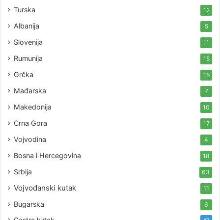
Turska
12
Albanija
5
Slovenija
11
Rumunija
15
Grčka
15
Mađarska
7
Makedonija
10
Crna Gora
17
Vojvodina
4
Bosna i Hercegovina
18
Srbija
63
Vojvođanski kutak
11
Bugarska
6
Gastro kutak