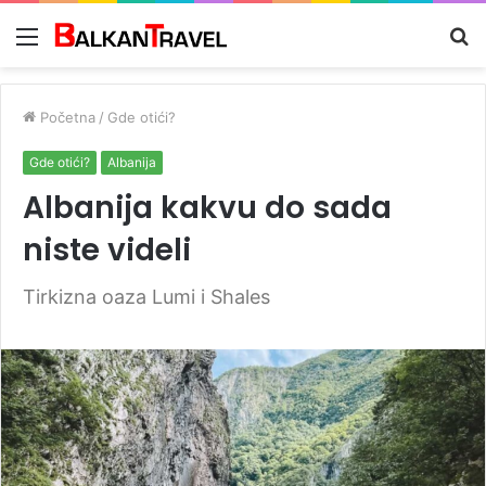
Meni
Tr
z
Početna
/
Gde otići?
Gde otići?
Albanija
Albanija kakvu do sada
niste videli
Tirkizna oaza Lumi i Shales