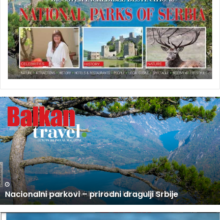
U
P
R
O
D
A
J
I
N
U PRODAJI NOVI BROJ BALKAN TRAVEL MAGAZINA
O
V
I