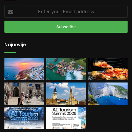
Enter
your
Email
address
Najnovije