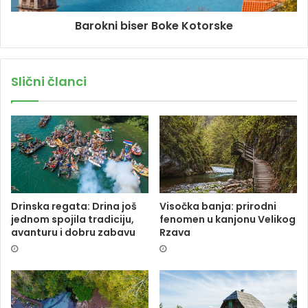
Barokni biser Boke Kotorske
Slični članci
Drinska regata: Drina još
Visočka banja: prirodni
jednom spojila tradiciju,
fenomen u kanjonu Velikog
avanturu i dobru zabavu
Rzava