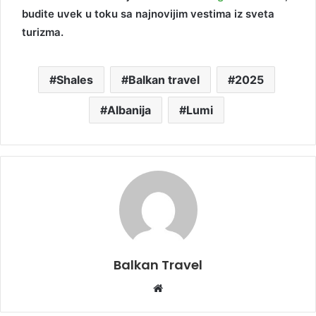
budite uvek u toku sa najnovijim vestima iz sveta
turizma.
Shales
Balkan travel
2025
Albanija
Lumi
Balkan Travel
W
e