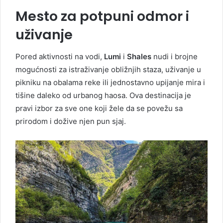
Mesto za potpuni odmor i
uživanje
Pored aktivnosti na vodi,
Lumi
i
Shales
nudi i brojne
mogućnosti za istraživanje obližnjih staza, uživanje u
pikniku na obalama reke ili jednostavno upijanje mira i
tišine daleko od urbanog haosa. Ova destinacija je
pravi izbor za sve one koji žele da se povežu sa
prirodom i dožive njen pun sjaj.