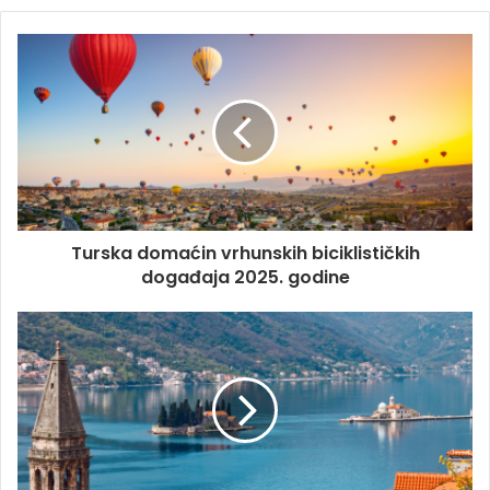
b
s
i
t
e
Turska domaćin vrhunskih biciklističkih
događaja 2025. godine