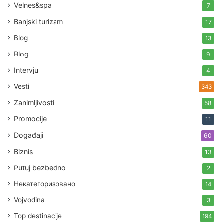
Velnes&spa
7
Banjski turizam
17
Blog
13
Blog
9
Intervju
4
Vesti
343
Zanimljivosti
58
Promocije
11
Događaji
60
Biznis
13
Putuj bezbedno
2
Некатегоризовано
14
Vojvodina
3
Top destinacije
194