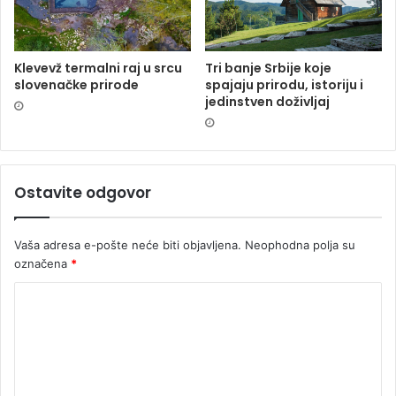
Klevevž termalni raj u srcu
Tri banje Srbije koje
slovenačke prirode
spajaju prirodu, istoriju i
jedinstven doživljaj
Ostavite odgovor
Vaša adresa e-pošte neće biti objavljena.
Neophodna polja su
označena
*