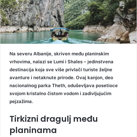
Na severu Albanije, skriven među planinskim
vrhovima, nalazi se Lumi i Shales – jedinstvena
destinacija koja sve više privlači turiste željne
avanture i netaknute prirode. Ovaj kanjon, deo
nacionalnog parka Theth, oduševljava posetioce
svojom kristalno čistom vodom i zadivljujućim
pejzažima.
Tirkizni dragulj među
planinama