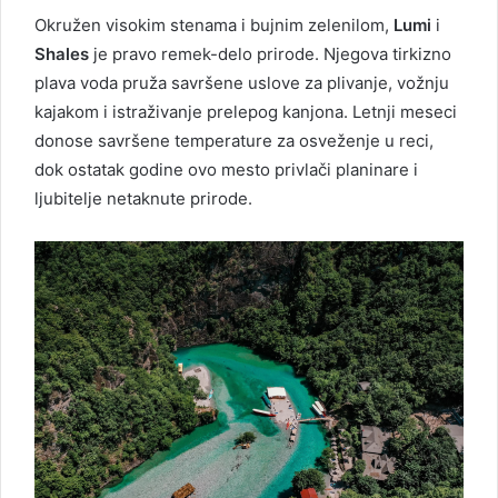
Okružen visokim stenama i bujnim zelenilom,
Lumi
i
Shales
je pravo remek-delo prirode. Njegova tirkizno
plava voda pruža savršene uslove za plivanje, vožnju
kajakom i istraživanje prelepog kanjona. Letnji meseci
donose savršene temperature za osveženje u reci,
dok ostatak godine ovo mesto privlači planinare i
ljubitelje netaknute prirode.