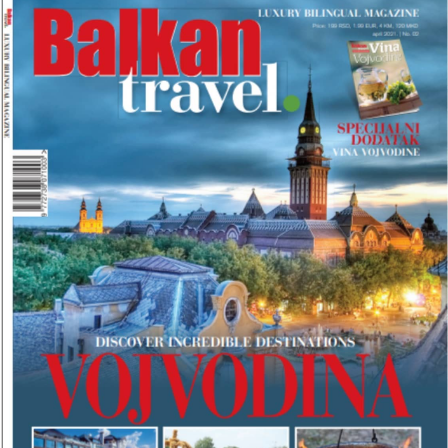
B
R
O
J
B
A
L
K
A
N
T
R
A
V
E
L
M
A
G
A
Z