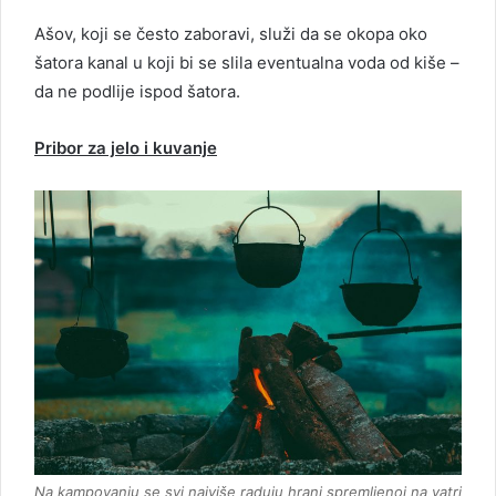
Ašov, koji se često zaboravi, služi da se okopa oko
šatora kanal u koji bi se slila eventualna voda od kiše –
da ne podlije ispod šatora.
Pribor za jelo i kuvanje
Na kampovanju se svi najviše raduju hrani spremljenoj na vatri