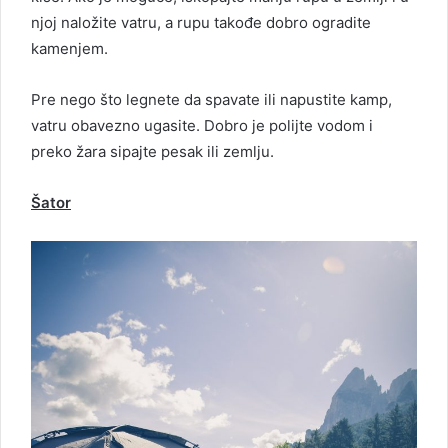
njoj naložite vatru, a rupu takođe dobro ogradite
kamenjem.
Pre nego što legnete da spavate ili napustite kamp,
vatru obavezno ugasite. Dobro je polijte vodom i
preko žara sipajte pesak ili zemlju.
Šator