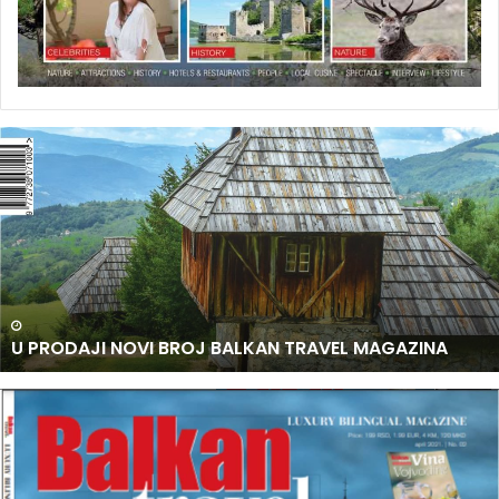
U
P
R
O
D
A
J
I
N
U PRODAJI NOVI BROJ BALKAN TRAVEL MAGAZINA
O
V
I
B
R
O
J