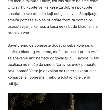
što manje taknuta. Dakle, iza vas đubre ne sme ostati!
U tu svrhu kupite velike kese za đubre i pokupite
apsolutno sve otpatke koji ostaju iza vas. Skupljanju
smeća pomaže ako se đubrište formira odmah pri
uspostavljanju kampa, a kesa neka bude blizu, ali ne
preblizu vatre.
Savetujemo da ponesete dodatno ćebe koje se, u
slučaju hladnog vremena, može prebaciti preko vreće
za spavanje ako nemate odgovarajuću. Takođe, višak
upaljača ne može da smeta.Naravno, uvek ponesite
prvu pomoć.Vatra je dovoljna da rastera eventualne
komarce, ali ponesite i neko sredstvo koje će ih
odbijati.