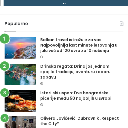
Popularno
Balkan travel istražuje za vas:
Najpovoljnija last minute letovanja u
julu već od 120 evra za 10 noćenja
Drinska regata: Drina još jednom
spojila tradiciju, avanturu i dobru
zabavu
Istorijski uspeh: Dve beogradske
picerije među 50 najboljih u Evropi
Olivera Jovićević: Dubrovnik „Respect
the City“