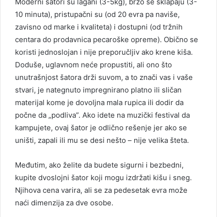
Moderni šatori su lagani (3-5kg), brzo se sklapaju (3-
10 minuta), pristupačni su (od 20 evra pa naviše,
zavisno od marke i kvaliteta) i dostupni (od tržnih
centara do prodavnica pecaroške opreme). Obično se
koristi jednoslojan i nije preporučljiv ako krene kiša.
Doduše, uglavnom neće propustiti, ali ono što
unutrašnjost šatora drži suvom, a to znači vas i vaše
stvari, je nategnuto impregnirano platno ili sličan
materijal kome je dovoljna mala rupica ili dodir da
počne da „podliva”. Ako idete na muzički festival da
kampujete, ovaj šator je odlično rešenje jer ako se
uništi, zapali ili mu se desi nešto – nije velika šteta.
Međutim, ako želite da budete sigurni i bezbedni,
kupite dvoslojni šator koji mogu izdržati kišu i sneg.
Njihova cena varira, ali se za pedesetak evra može
naći dimenzija za dve osobe.