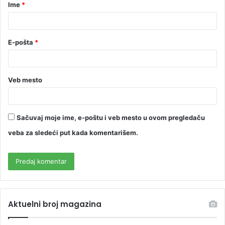
Ime
*
E-pošta
*
Veb mesto
Sačuvaj moje ime, e-poštu i veb mesto u ovom pregledaču
veba za sledeći put kada komentarišem.
Aktuelni broj magazina