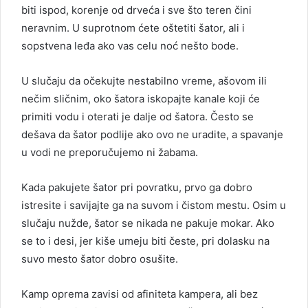
biti ispod, korenje od drveća i sve što teren čini
neravnim. U suprotnom ćete oštetiti šator, ali i
sopstvena leđa ako vas celu noć nešto bode.
U slučaju da očekujte nestabilno vreme, ašovom ili
nečim sličnim, oko šatora iskopajte kanale koji će
primiti vodu i oterati je dalje od šatora. Često se
dešava da šator podlije ako ovo ne uradite, a spavanje
u vodi ne preporučujemo ni žabama.
Kada pakujete šator pri povratku, prvo ga dobro
istresite i savijajte ga na suvom i čistom mestu. Osim u
slučaju nužde, šator se nikada ne pakuje mokar. Ako
se to i desi, jer kiše umeju biti česte, pri dolasku na
suvo mesto šator dobro osušite.
Kamp oprema zavisi od afiniteta kampera, ali bez