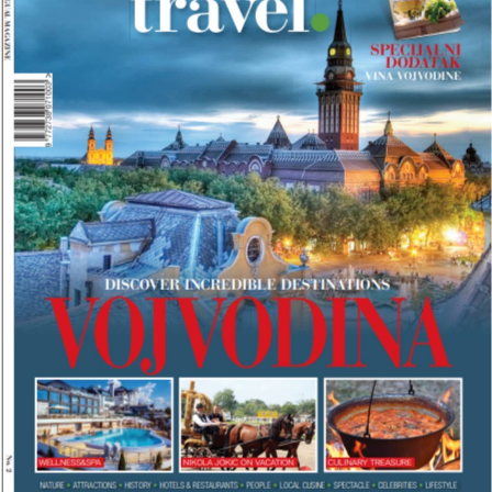
B
A
L
K
A
N
T
R
A
V
E
L
M
A
G
A
Z
I
N
A