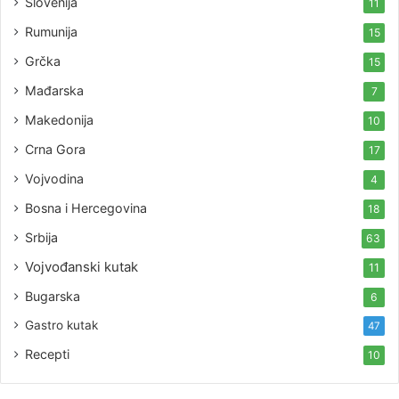
Slovenija
11
Rumunija
15
Grčka
15
Mađarska
7
Makedonija
10
Crna Gora
17
Vojvodina
4
Bosna i Hercegovina
18
Srbija
63
Vojvođanski kutak
11
Bugarska
6
Gastro kutak
47
Recepti
10