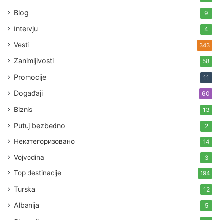
Blog
9
Intervju
4
Vesti
343
Zanimljivosti
58
Promocije
11
Događaji
60
Biznis
13
Putuj bezbedno
2
Некатегоризовано
14
Vojvodina
3
Top destinacije
194
Turska
12
Albanija
5