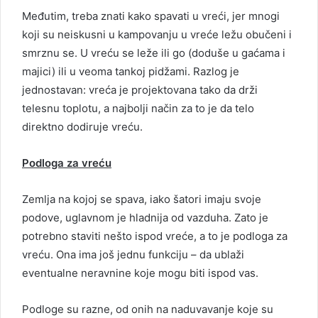
Međutim, treba znati kako spavati u vreći, jer mnogi
koji su neiskusni u kampovanju u vreće ležu obučeni i
smrznu se. U vreću se leže ili go (doduše u gaćama i
majici) ili u veoma tankoj pidžami. Razlog je
jednostavan: vreća je projektovana tako da drži
telesnu toplotu, a najbolji način za to je da telo
direktno dodiruje vreću.
Podloga za vreću
Zemlja na kojoj se spava, iako šatori imaju svoje
podove, uglavnom je hladnija od vazduha. Zato je
potrebno staviti nešto ispod vreće, a to je podloga za
vreću. Ona ima još jednu funkciju – da ublaži
eventualne neravnine koje mogu biti ispod vas.
Podloge su razne, od onih na naduvavanje koje su