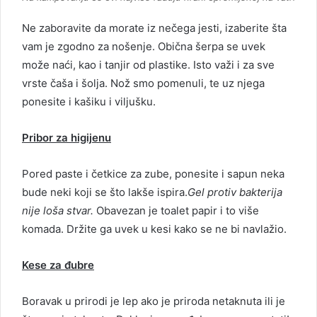
Ne zaboravite da morate iz nečega jesti, izaberite šta
vam je zgodno za nošenje. Obična šerpa se uvek
može naći, kao i tanjir od plastike. Isto važi i za sve
vrste čaša i šolja. Nož smo pomenuli, te uz njega
ponesite i kašiku i viljušku.
Pribor za higijenu
Pored paste i četkice za zube, ponesite i sapun neka
bude neki koji se što lakše ispira.
Gel protiv bakterija
nije loša stvar.
Obavezan je toalet papir i to više
komada. Držite ga uvek u kesi kako se ne bi navlažio.
Kese za đubre
Boravak u prirodi je lep ako je priroda netaknuta ili je