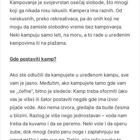
Kampovanje je svojevrstan osećaj slobode, što mnogi
koji ga nikada nisu iskusili. Kampera ima raznih. Od
neiskusnih, preko rekreativaca, pa do onih koji ne
mogu da zamisle slobodno vreme bez kampovanja.
Neki kampuju samo leti, na moru, a to rade u uređenim
kampovima ili na plažama.
Gde postaviti kamp?
Ako ste odlučili da kampujete u uređenom kampu, sve
vam je jasno. Međutim, ako kampujete tamo gde vam
se ,,ćefne”, bitno je sledeće: Kamp treba oformiti (ako
vas je više) ili šator postaviti negde gde ima izvor
pijaće vode. Ako nema izvora, gledajte da bude česma
u blizini. Razlog je više nego jednostavan – voda nam
treba da kuvamo i da se peremo. Neki vole i da operu
zube, dok mnogi često peru noge i zaplahnjuju se
ispod miške i gde sve ne. Dakle, nije loša navika ta