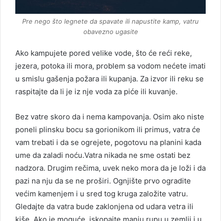
Pre nego što legnete da spavate ili napustite kamp, vatru
obavezno ugasite
Ako kampujete pored velike vode, što će reći reke,
jezera, potoka ili mora, problem sa vodom nećete imati
u smislu gašenja požara ili kupanja. Za izvor ili reku se
raspitajte da li je iz nje voda za piće ili kuvanje.
Bez vatre skoro da i nema kampovanja. Osim ako niste
poneli plinsku bocu sa gorionikom ili primus, vatra će
vam trebati i da se ogrejete, pogotovu na planini kada
ume da zaladi noću.Vatra nikada ne sme ostati bez
nadzora. Drugim rečima, uvek neko mora da je loži i da
pazi na nju da se ne proširi. Ognjište prvo ogradite
većim kamenjem i u sred tog kruga založite vatru.
Gledajte da vatra bude zaklonjena od udara vetra ili
kiše. Ako je moguće, iskopajte manju rupu u zemlji i u