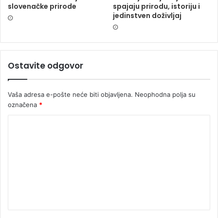
slovenačke prirode
spajaju prirodu, istoriju i
jedinstven doživljaj
Ostavite odgovor
Vaša adresa e-pošte neće biti objavljena.
Neophodna polja su
označena
*