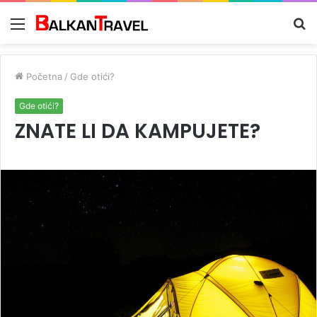
Meni
Tr
z
Početna
/
Gde otići?
Gde otići?
ZNATE LI DA KAMPUJETE?