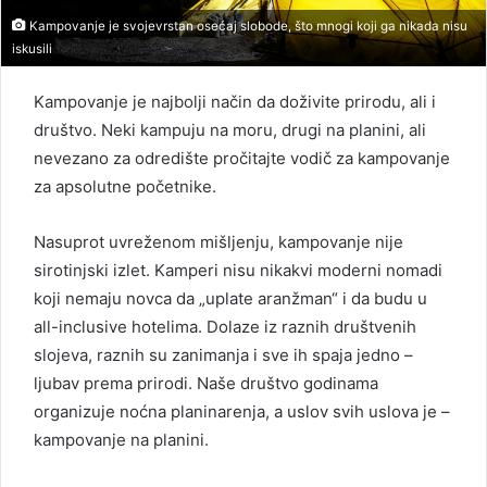
Kampovanje je svojevrstan osećaj slobode, što mnogi koji ga nikada nisu
iskusili
Kampovanje je najbolji način da doživite prirodu, ali i
društvo. Neki kampuju na moru, drugi na planini, ali
nevezano za odredište pročitajte vodič za kampovanje
za apsolutne početnike.
Nasuprot uvreženom mišljenju, kampovanje nije
sirotinjski izlet. Kamperi nisu nikakvi moderni nomadi
koji nemaju novca da „uplate aranžman“ i da budu u
all-inclusive hotelima. Dolaze iz raznih društvenih
slojeva, raznih su zanimanja i sve ih spaja jedno –
ljubav prema prirodi. Naše društvo godinama
organizuje noćna planinarenja, a uslov svih uslova je –
kampovanje na planini.