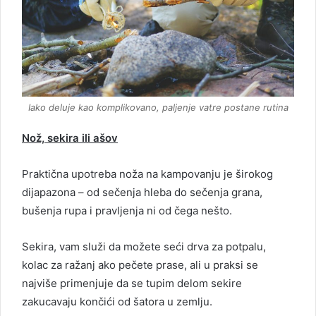
Iako deluje kao komplikovano, paljenje vatre postane rutina
Nož, sekira ili ašov
Praktična upotreba noža na kampovanju je širokog
dijapazona – od sečenja hleba do sečenja grana,
bušenja rupa i pravljenja ni od čega nešto.
Sekira, vam služi da možete seći drva za potpalu,
kolac za ražanj ako pečete prase, ali u praksi se
najviše primenjuje da se tupim delom sekire
zakucavaju končići od šatora u zemlju.