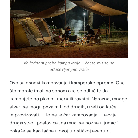
Ko jednom proba kampovanje – često mu se sa
oduševljenjem vraća
Ovo su osnovi kampovanja i kamperske opreme. Ono
što morate imati sa sobom ako se odlučite da
kampujete na planini, moru ili ravnici. Naravno, mnoge
stvari se mogu pozajmiti od drugih, uzeti od kuće,
improvizovati. U tome je čar kampovanja – razvija
drugarstvo i poslovica „na muci se poznaju junaci”
pokaže se kao tačna u ovoj turističkoj avanturi.