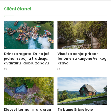
Slični članci
Drinska regata: Drina još
Visočka banja: prirodni
jednom spojila tradiciju,
fenomen u kanjonu Velikog
avanturu i dobru zabavu
Rzava
Klevevž termalni raj u srcu
Tri banje Srbije koje