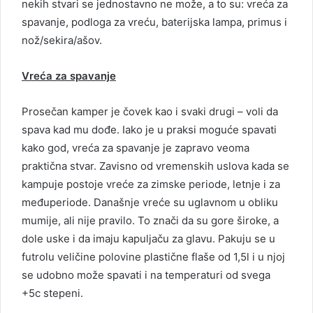
nekih stvari se jednostavno ne može, a to su: vreća za
spavanje, podloga za vreću, baterijska lampa, primus i
nož/sekira/ašov.
Vreća za spavanje
Prosečan kamper je čovek kao i svaki drugi – voli da
spava kad mu dođe. Iako je u praksi moguće spavati
kako god, vreća za spavanje je zapravo veoma
praktična stvar. Zavisno od vremenskih uslova kada se
kampuje postoje vreće za zimske periode, letnje i za
međuperiode. Današnje vreće su uglavnom u obliku
mumije, ali nije pravilo. To znači da su gore široke, a
dole uske i da imaju kapuljaču za glavu. Pakuju se u
futrolu veličine polovine plastične flaše od 1,5l i u njoj
se udobno može spavati i na temperaturi od svega
+5c stepeni.