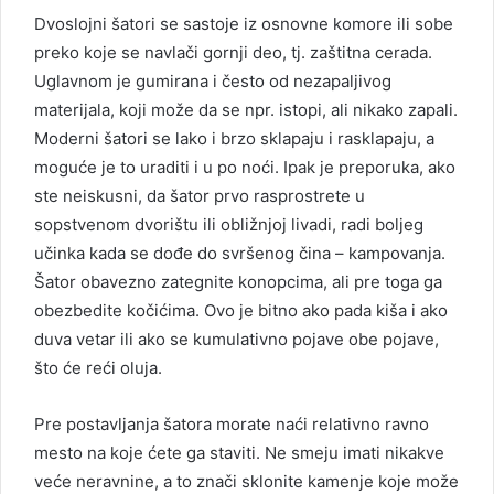
Dvoslojni šatori se sastoje iz osnovne komore ili sobe
preko koje se navlači gornji deo, tj. zaštitna cerada.
Uglavnom je gumirana i često od nezapaljivog
materijala, koji može da se npr. istopi, ali nikako zapali.
Moderni šatori se lako i brzo sklapaju i rasklapaju, a
moguće je to uraditi i u po noći. Ipak je preporuka, ako
ste neiskusni, da šator prvo rasprostrete u
sopstvenom dvorištu ili obližnjoj livadi, radi boljeg
učinka kada se dođe do svršenog čina – kampovanja.
Šator obavezno zategnite konopcima, ali pre toga ga
obezbedite kočićima. Ovo je bitno ako pada kiša i ako
duva vetar ili ako se kumulativno pojave obe pojave,
što će reći oluja.
Pre postavljanja šatora morate naći relativno ravno
mesto na koje ćete ga staviti. Ne smeju imati nikakve
veće neravnine, a to znači sklonite kamenje koje može