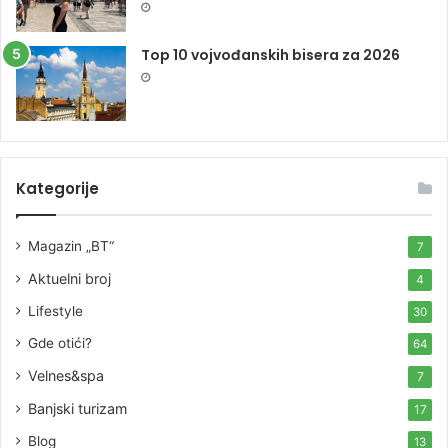
Top 10 vojvođanskih bisera za 2026
Kategorije
Magazin „BT“
7
Aktuelni broj
4
Lifestyle
30
Gde otići?
64
Velnes&spa
7
Banjski turizam
17
Blog
13