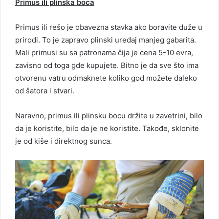
Primus ili plinska boca
Primus ili rešo je obavezna stavka ako boravite duže u
prirodi. To je zapravo plinski uređaj manjeg gabarita.
Mali primusi su sa patronama čija je cena 5-10 evra,
zavisno od toga gde kupujete. Bitno je da sve što ima
otvorenu vatru odmaknete koliko god možete daleko
od šatora i stvari.
Naravno, primus ili plinsku bocu držite u zavetrini, bilo
da je koristite, bilo da je ne koristite. Takođe, sklonite
je od kiše i direktnog sunca.