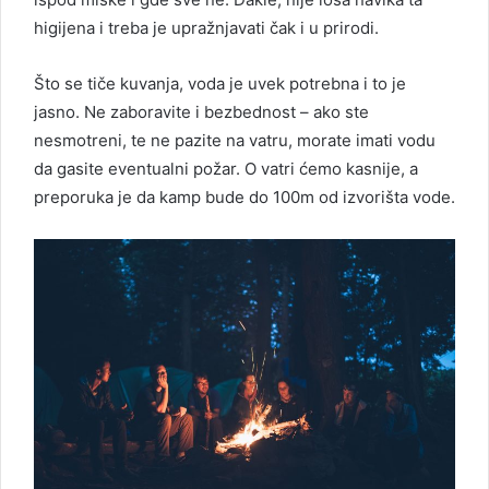
higijena i treba je upražnjavati čak i u prirodi.
Što se tiče kuvanja, voda je uvek potrebna i to je
jasno. Ne zaboravite i bezbednost – ako ste
nesmotreni, te ne pazite na vatru, morate imati vodu
da gasite eventualni požar. O vatri ćemo kasnije, a
preporuka je da kamp bude do 100m od izvorišta vode.