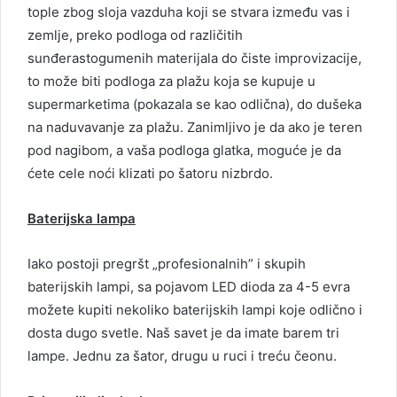
tople zbog sloja vazduha koji se stvara između vas i
zemlje, preko podloga od različitih
sunđerastogumenih materijala do čiste improvizacije,
to može biti podloga za plažu koja se kupuje u
supermarketima (pokazala se kao odlična), do dušeka
na naduvavanje za plažu. Zanimljivo je da ako je teren
pod nagibom, a vaša podloga glatka, moguće je da
ćete cele noći klizati po šatoru nizbrdo.
Baterijska lampa
Iako postoji pregršt „profesionalnih” i skupih
baterijskih lampi, sa pojavom LED dioda za 4-5 evra
možete kupiti nekoliko baterijskih lampi koje odlično i
dosta dugo svetle. Naš savet je da imate barem tri
lampe. Jednu za šator, drugu u ruci i treću čeonu.