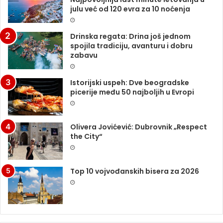
julu već od 120 evra za 10 noćenja
Drinska regata: Drina još jednom
spojila tradiciju, avanturu i dobru
zabavu
Istorijski uspeh: Dve beogradske
picerije među 50 najboljih u Evropi
Olivera Jovićević: Dubrovnik „Respect
the City“
Top 10 vojvođanskih bisera za 2026