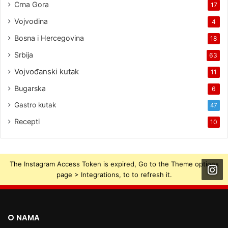
Crna Gora
17
Vojvodina
4
Bosna i Hercegovina
18
Srbija
63
Vojvođanski kutak
11
Bugarska
6
Gastro kutak
47
Recepti
10
The Instagram Access Token is expired, Go to the Theme options
page > Integrations, to to refresh it.
O NAMA