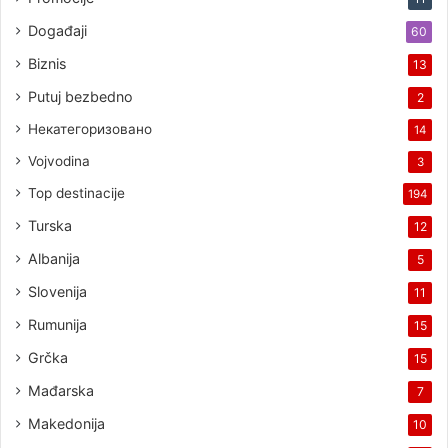
Događaji
60
Biznis
13
Putuj bezbedno
2
Некатегоризовано
14
Vojvodina
3
Top destinacije
194
Turska
12
Albanija
5
Slovenija
11
Rumunija
15
Grčka
15
Mađarska
7
Makedonija
10