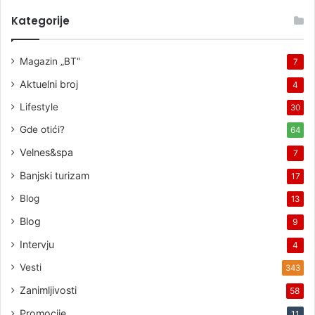
Kategorije
Magazin „BT“
7
Aktuelni broj
4
Lifestyle
30
Gde otići?
64
Velnes&spa
7
Banjski turizam
17
Blog
13
Blog
9
Intervju
4
Vesti
343
Zanimljivosti
58
Promocije
11