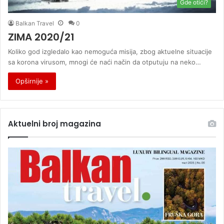
Gde otići?
Balkan Travel
0
ZIMA 2020/21
Koliko god izgledalo kao nemoguća misija, zbog aktuelne situacije
sa korona virusom, mnogi će naći način da otputuju na neko…
Opširnije »
Aktuelni broj magazina