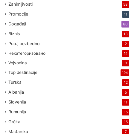
Zanimljivosti
58
Promocije
11
Događaji
60
Biznis
13
Putuj bezbedno
2
Некатегоризовано
14
Vojvodina
3
Top destinacije
194
Turska
12
Albanija
5
Slovenija
11
Rumunija
15
Grčka
15
Mađarska
7