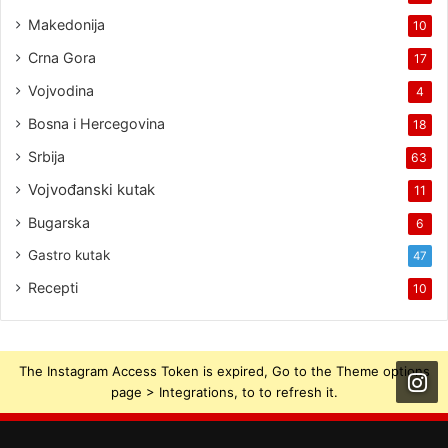
Makedonija
10
Crna Gora
17
Vojvodina
4
Bosna i Hercegovina
18
Srbija
63
Vojvođanski kutak
11
Bugarska
6
Gastro kutak
47
Recepti
10
The Instagram Access Token is expired, Go to the Theme options
page > Integrations, to to refresh it.