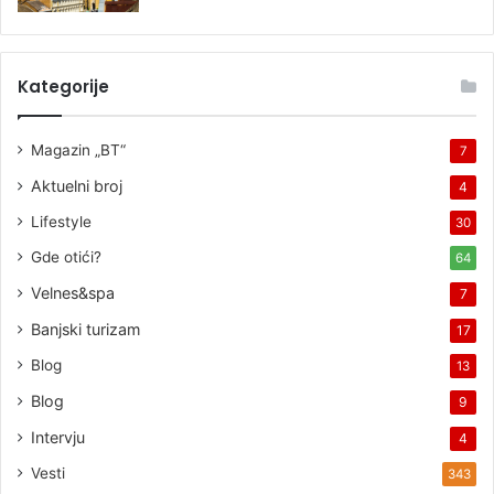
Kategorije
Magazin „BT“
7
Aktuelni broj
4
Lifestyle
30
Gde otići?
64
Velnes&spa
7
Banjski turizam
17
Blog
13
Blog
9
Intervju
4
Vesti
343