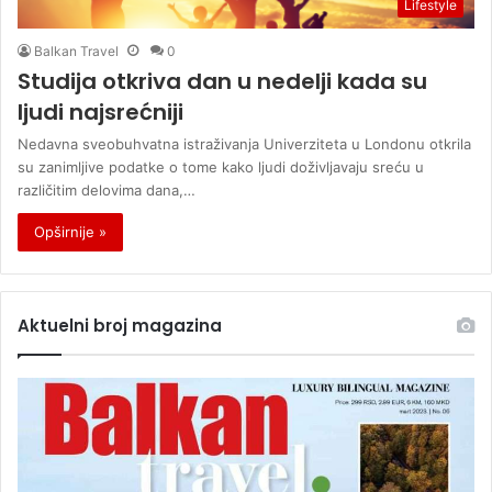
Lifestyle
Balkan Travel
0
Studija otkriva dan u nedelji kada su
ljudi najsrećniji
Nedavna sveobuhvatna istraživanja Univerziteta u Londonu otkrila
su zanimljive podatke o tome kako ljudi doživljavaju sreću u
različitim delovima dana,…
Opširnije »
Aktuelni broj magazina