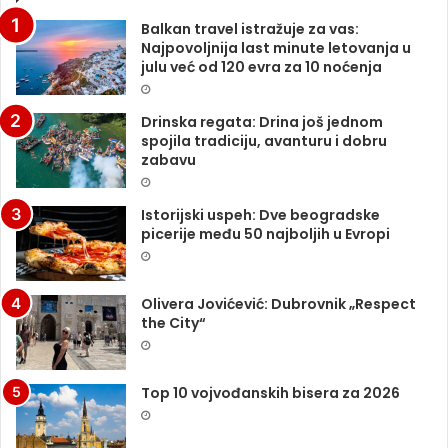
Balkan travel istražuje za vas:
Najpovoljnija last minute letovanja u
julu već od 120 evra za 10 noćenja
Drinska regata: Drina još jednom
spojila tradiciju, avanturu i dobru
zabavu
Istorijski uspeh: Dve beogradske
picerije među 50 najboljih u Evropi
Olivera Jovićević: Dubrovnik „Respect
the City“
Top 10 vojvođanskih bisera za 2026