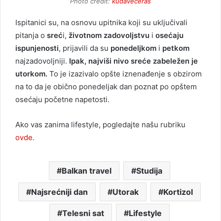
Photo credit:
kudaveceras
Ispitanici su, na osnovu upitnika koji su uključivali
pitanja o
sreć
i,
životnom zadovoljstvu
i
osećaju
ispunjenosti
, prijavili da su
ponedeljkom
i
petkom
najzadovoljniji.
Ipak, najviši nivo sreće zabeležen je
utorkom.
To je izazivalo opšte iznenađenje s obzirom
na to da je obično ponedeljak dan poznat po opštem
osećaju početne napetosti.
Ako vas zanima lifestyle, pogledajte našu rubriku
ovde.
Balkan travel
Studija
Najsrećniji dan
Utorak
Kortizol
Telesni sat
Lifestyle