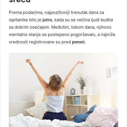
Prema podacima, najpozitivniji trenutak dana za
ispitanike bilo je
jutro
, kada su se većina ljudi budila
sa dobrim osećajem. Međutim, tokom dana, njihovo
mentalno stanje se postepeno pogoršavalo, a najniže
vrednosti registrovane su pred
ponoć
.