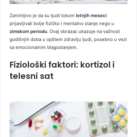
Zanimljivo je da su ljudi tokom
letnjih meseci
prijavljivali bolje fizičko i mentalno stanje nego u
zimskom periodu
. Ovaj obrazac ukazuje na važnost
godišnjih doba u opštem zdravlju ljudi, posebno u vezi
sa emocionalnim blagostanjem.
Fiziološki faktori: kortizol i
telesni sat