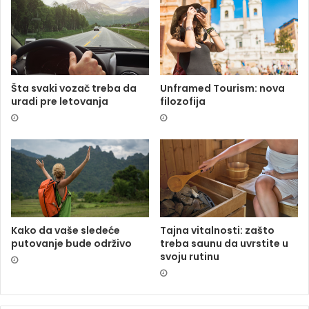
Šta svaki vozač treba da
Unframed Tourism: nova
uradi pre letovanja
filozofija
Kako da vaše sledeće
Tajna vitalnosti: zašto
putovanje bude održivo
treba saunu da uvrstite u
svoju rutinu