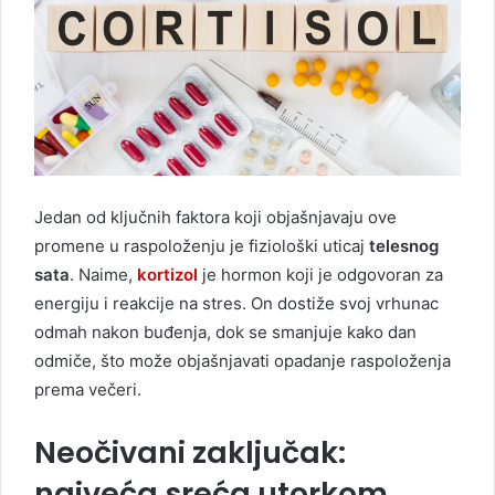
Jedan od ključnih faktora koji objašnjavaju ove
promene u raspoloženju je fiziološki uticaj
telesnog
sata
. Naime,
kortizol
je hormon koji je odgovoran za
energiju i reakcije na stres. On dostiže svoj vrhunac
odmah nakon buđenja, dok se smanjuje kako dan
odmiče, što može objašnjavati opadanje raspoloženja
prema večeri.
Neočivani zaključak:
najveća sreća utorkom