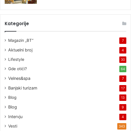
Kategorije
Magazin „BT“
7
Aktuelni broj
4
Lifestyle
30
Gde otići?
64
Velnes&spa
7
Banjski turizam
17
Blog
13
Blog
9
Intervju
4
Vesti
343