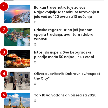
Balkan travel istražuje za vas:
Najpovoljnija last minute letovanja u
julu već od 120 evra za 10 noćenja
Drinska regata: Drina još jednom
spojila tradiciju, avanturu i dobru
zabavu
Istorijski uspeh: Dve beogradske
picerije među 50 najboljih u Evropi
Olivera Jovićević: Dubrovnik „Respect
the City“
Top 10 vojvođanskih bisera za 2026