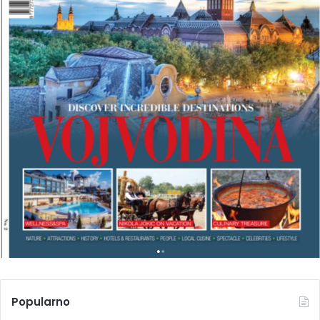
N
T
R
A
V
E
L
M
A
G
A
Z
I
N
A
Popularno