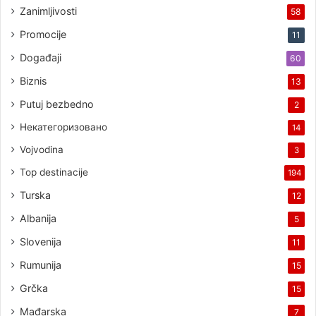
Zanimljivosti
58
Promocije
11
Događaji
60
Biznis
13
Putuj bezbedno
2
Некатегоризовано
14
Vojvodina
3
Top destinacije
194
Turska
12
Albanija
5
Slovenija
11
Rumunija
15
Grčka
15
Mađarska
7