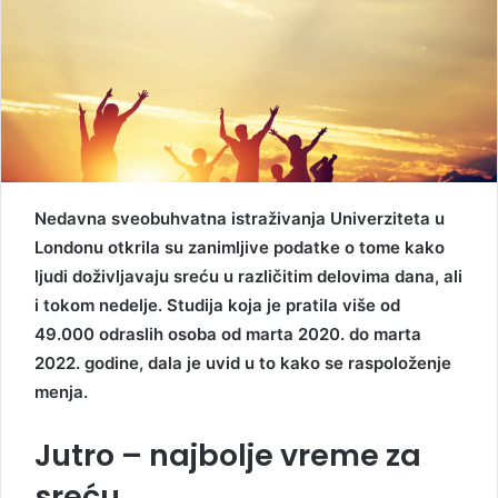
Nedavna sveobuhvatna istraživanja Univerziteta u
Londonu otkrila su zanimljive podatke o tome kako
ljudi doživljavaju sreću u različitim delovima dana, ali
i tokom nedelje. Studija koja je pratila više od
49.000 odraslih osoba od marta 2020. do marta
2022. godine, dala je uvid u to kako se raspoloženje
menja.
Jutro – najbolje vreme za
sreću