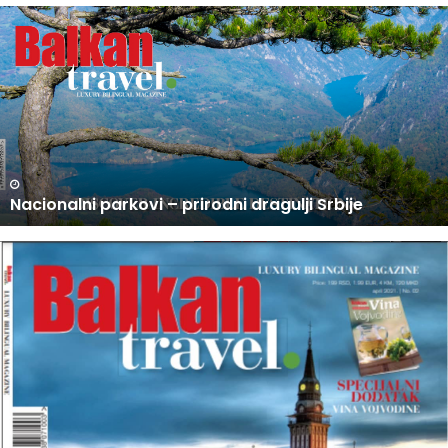
U
P
R
O
D
A
J
I
N
U PRODAJI NOVI BROJ BALKAN TRAVEL MAGAZINA
O
V
I
B
R
O
J
B
A
L
K
A