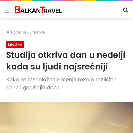
Meni
Tr
z
Početna
/
Lifestyle
Lifestyle
Studija otkriva dan u nedelji
kada su ljudi najsrećniji
Kako se raspoloženje menja tokom različitih
dana i godišnjih doba