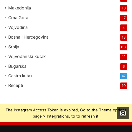
Makedonija
10
Crna Gora
17
Vojvodina
4
Bosna i Hercegovina
18
Srbija
63
Vojvođanski kutak
11
Bugarska
6
Gastro kutak
47
Recepti
10
The Instagram Access Token is expired, Go to the Theme options
page > Integrations, to to refresh it.