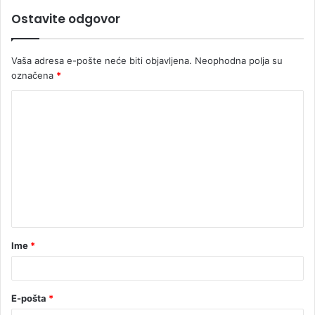
Ostavite odgovor
Vaša adresa e-pošte neće biti objavljena.
Neophodna polja su
označena
*
Ime
*
E-pošta
*