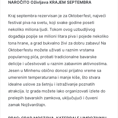
NAROČITO Oživljava KRAJEM SEPTEMBRA
Kraj septembra rezervisan je za Oktoberfest, najveći
festival piva na svetu, koji svake godine poseti
nekoliko miliona ljudi. Tokom ovog uzbudljivog
događaja popije se milioni litara piva i pojede nekoliko
tona hrane, a grad bukvalno živi za dobru zabavu! Na
Oktoberfestu možete uživati u raznim vrstama
popularnog pića, probati tradicionalne bavarske
delicije i učestvovati u raznim zabavnim aktivnostima.
Jesen u Minhenu obično donosi prijatno vreme sa
umerenim temperaturama i manje kiše, što stvara
idealne uslove za šetnju i istraživanje poznatih
atrakcija. Iz grada možete lako organizovati izlete do
prelepih bavarskih zamkova, uključujući i čuveni
zamak Nojšvanštajn.