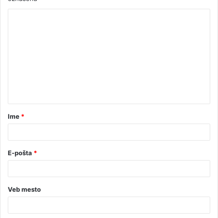
Ime
*
E-pošta
*
Veb mesto