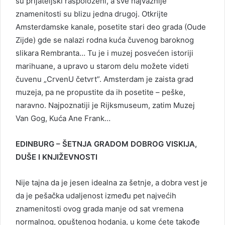
su prijateljski raspoloženi, a sve najvažnije
znamenitosti su blizu jedna drugoj. Otkrijte
Amsterdamske kanale, posetite stari deo grada (Oude
Zijde) gde se nalazi rodna kuća čuvenog baroknog
slikara Rembranta… Tu je i muzej posvećen istoriji
marihuane, a upravo u starom delu možete videti
čuvenu „CrvenU četvrt”. Amsterdam je zaista grad
muzeja, pa ne propustite da ih posetite – peške,
naravno. Najpoznatiji je Rijksmuseum, zatim Muzej
Van Gog, Kuća Ane Frank…
EDINBURG – ŠETNJA GRADOM DOBROG VISKIJA,
DUŠE I KNJIŽEVNOSTI
Nije tajna da je jesen idealna za šetnje, a dobra vest je
da je pešačka udaljenost između pet najvećih
znamenitosti ovog grada manje od sat vremena
normalnog, opuštenog hodanja, u kome ćete takođe