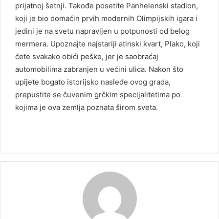
prijatnoj šetnji. Takođe posetite Panhelenski stadion,
koji je bio domaćin prvih modernih Olimpijskih igara i
jedini je na svetu napravljen u potpunosti od belog
mermera. Upoznajte najstariji atinski kvart, Plako, koji
ćete svakako obići peške, jer je saobraćaj
automobilima zabranjen u većini ulica. Nakon što
upijete bogato istorijsko nasleđe ovog grada,
prepustite se čuvenim grčkim specijalitetima po
kojima je ova zemlja poznata širom sveta.