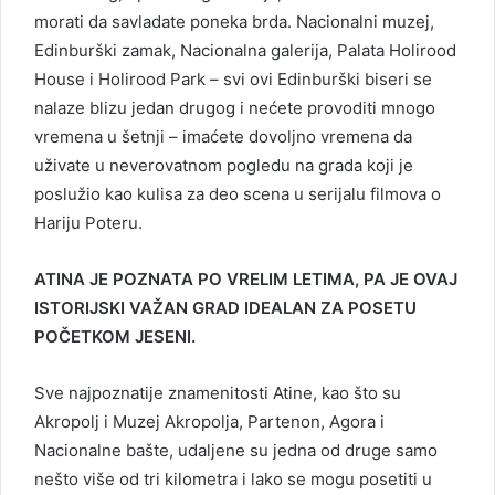
morati da savladate poneka brda. Nacionalni muzej,
Edinburški zamak, Nacionalna galerija, Palata Holirood
House i Holirood Park – svi ovi Edinburški biseri se
nalaze blizu jedan drugog i nećete provoditi mnogo
vremena u šetnji – imaćete dovoljno vremena da
uživate u neverovatnom pogledu na grada koji je
poslužio kao kulisa za deo scena u serijalu filmova o
Hariju Poteru.
ATINA JE POZNATA PO VRELIM LETIMA, PA JE OVAJ
ISTORIJSKI VAŽAN GRAD IDEALAN ZA POSETU
POČETKOM JESENI.
Sve najpoznatije znamenitosti Atine, kao što su
Akropolj i Muzej Akropolja, Partenon, Agora i
Nacionalne bašte, udaljene su jedna od druge samo
nešto više od tri kilometra i lako se mogu posetiti u