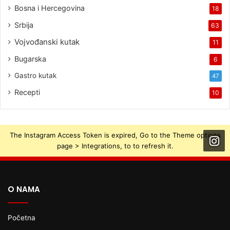
Bosna i Hercegovina
18
Srbija
63
Vojvođanski kutak
11
Bugarska
6
Gastro kutak
47
Recepti
10
The Instagram Access Token is expired, Go to the Theme options
page > Integrations, to to refresh it.
O NAMA
Početna