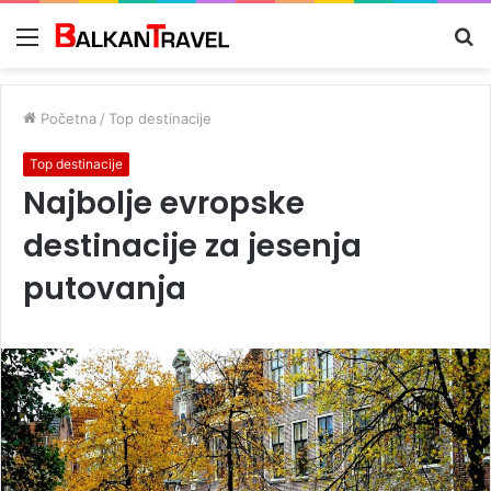
Meni
Tr
z
Početna
/
Top destinacije
Top destinacije
Najbolje evropske
destinacije za jesenja
putovanja