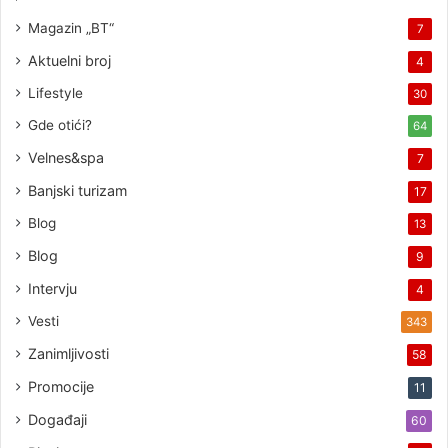
Magazin „BT“
7
Aktuelni broj
4
Lifestyle
30
Gde otići?
64
Velnes&spa
7
Banjski turizam
17
Blog
13
Blog
9
Intervju
4
Vesti
343
Zanimljivosti
58
Promocije
11
Događaji
60