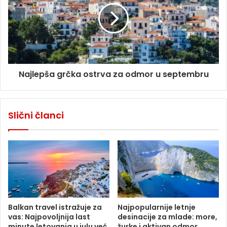
Najlepša grčka ostrva za odmor u septembru
Slični članci
Balkan travel istražuje za
Najpopularnije letnje
vas: Najpovoljnija last
desinacije za mlade: more,
minute letovanja u julu već
žurke i aktivan odmor