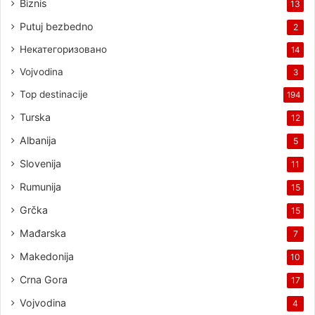
Biznis
13
Putuj bezbedno
2
Некатегоризовано
14
Vojvodina
3
Top destinacije
194
Turska
12
Albanija
5
Slovenija
11
Rumunija
15
Grčka
15
Mađarska
7
Makedonija
10
Crna Gora
17
Vojvodina
4