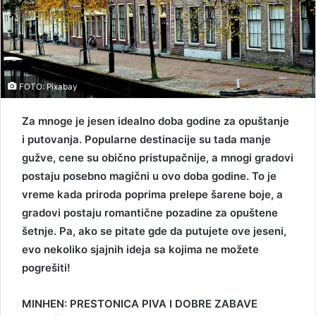
FOTO: Pixabay
Za mnoge je jesen idealno doba godine za opuštanje
i putovanja. Popularne destinacije su tada manje
gužve, cene su obično pristupačnije, a mnogi gradovi
postaju posebno magični u ovo doba godine. To je
vreme kada priroda poprima prelepe šarene boje, a
gradovi postaju romantične pozadine za opuštene
šetnje. Pa, ako se pitate gde da putujete ove jeseni,
evo nekoliko sjajnih ideja sa kojima ne možete
pogrešiti!
MINHEN: PRESTONICA PIVA I DOBRE ZABAVE