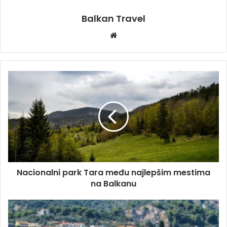
Balkan Travel
W
e
b
s
i
t
e
Nacionalni park Tara među najlepšim mestima
na Balkanu