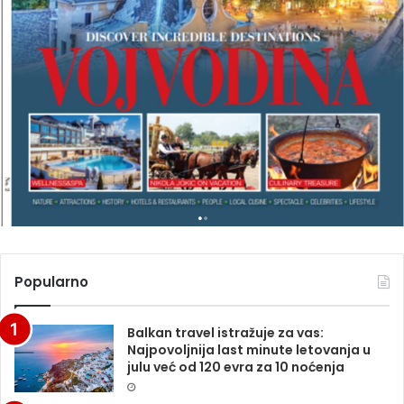
E
L
M
A
G
A
Z
I
N
A
Popularno
Balkan travel istražuje za vas:
Najpovoljnija last minute letovanja u
julu već od 120 evra za 10 noćenja