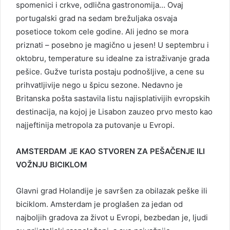
spomenici i crkve, odlična gastronomija… Ovaj
portugalski grad na sedam brežuljaka osvaja
posetioce tokom cele godine. Ali jedno se mora
priznati – posebno je magično u jesen! U septembru i
oktobru, temperature su idealne za istraživanje grada
pešice. Gužve turista postaju podnošljive, a cene su
prihvatljivije nego u špicu sezone. Nedavno je
Britanska pošta sastavila listu najisplativijih evropskih
destinacija, na kojoj je Lisabon zauzeo prvo mesto kao
najjeftinija metropola za putovanje u Evropi.
AMSTERDAM JE KAO STVOREN ZA PEŠAČENJE ILI
VOŽNJU BICIKLOM
Glavni grad Holandije je savršen za obilazak peške ili
biciklom. Amsterdam je proglašen za jedan od
najboljih gradova za život u Evropi, bezbedan je, ljudi