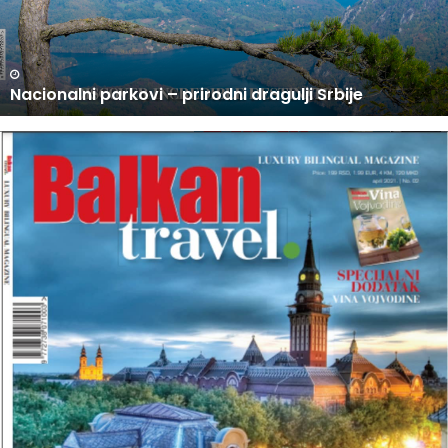
A
J
I
N
U PRODAJI NOVI BROJ BALKAN TRAVEL MAGAZINA
O
V
I
B
R
O
J
B
A
L
K
A
N
T
R
A
V