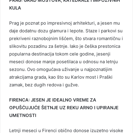
PRAG: GRAD MOSTOVA, KATEDRALE I IMPOZIVNIH
KULA
Prag je poznat po impresivnoj arhitekturi, a jesen mu
daje dodatnu dozu glamura i lepote. Staze i parkovi su
prekriveni raznobojnim lišćem, što stvara romantičnu i
slikovitu pozadinu za šetnje. Iako je češka prestonica
popularna destinacija tokom cele godine, jesenji
meseci donose manje posetilaca u odnosu na letnju
sezonu. Ovo omogućava uživanje u najpoznatijim
atrakcijama grada, kao što su Karlov most i Praški
zamak, bez dugih redova i gužve.
FIRENCA: JESEN JE IDEALNO VREME ZA
OPUŠĆUJUĆE ŠETNJE UZ REKU ARNO I UPIRANJE
UMETNOSTI
Letnji meseci u Firenci obično donose izuzetno visoke