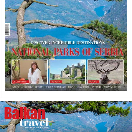
U
P
R
O
D