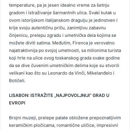
temperature, pa je jesen idealno vreme za šetnju
gradom i istraživanje šarmantnih ulica. Svaki kutak u
ovom istorijskom italijanskom dragulju je jedinstven i
krije svoju autentičnu priču, zanimljivu zabavnu
činjenicu, prelepu zgradu i umetnička dela kojima se
možete diviti satima. Međutim, Firenca je verovatno
najatraktivnija po svojoj umetnosti, sa milionima turista
koji hrle na ulice ovog toskanskog grada svake godine
da se dive čuvenim umetničkim delima koje su stvorili
velikani kao što su Leonardo da Vinči, Mikelanđelo i
Botičeli.
LISABON: ISTRAŽITE „NAJPOVOLJNIJI“ GRAD U
EVROPI
Brojni muzeji, prelepe palate obložene prepoznatljivim
keramičkim pločicama, romantične uličice, impresivni