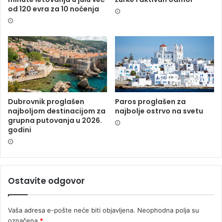
od 120 evra za 10 noćenja
Dubrovnik proglašen
Paros proglašen za
najboljom destinacijom za
najbolje ostrvo na svetu
grupna putovanja u 2026.
godini
Ostavite odgovor
Vaša adresa e-pošte neće biti objavljena.
Neophodna polja su
označena
*