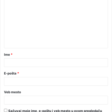
Ime
*
E-pošta
*
Veb mesto
Sačuvaj moje ime, e-poštu i veb mesto u ovom pregledaču