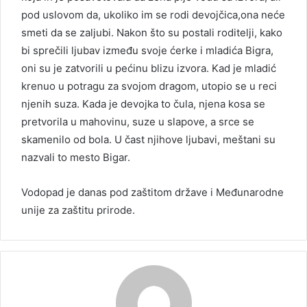
pod uslovom da, ukoliko im se rodi devojčica,ona neće
smeti da se zaljubi. Nakon što su postali roditelji, kako
bi sprečili ljubav između svoje ćerke i mladića Bigra,
oni su je zatvorili u pećinu blizu izvora. Kad je mladić
krenuo u potragu za svojom dragom, utopio se u reci
njenih suza. Kada je devojka to čula, njena kosa se
pretvorila u mahovinu, suze u slapove, a srce se
skamenilo od bola. U čast njihove ljubavi, meštani su
nazvali to mesto Bigar.
Vodopad je danas pod zaštitom države i Međunarodne
unije za zaštitu prirode.