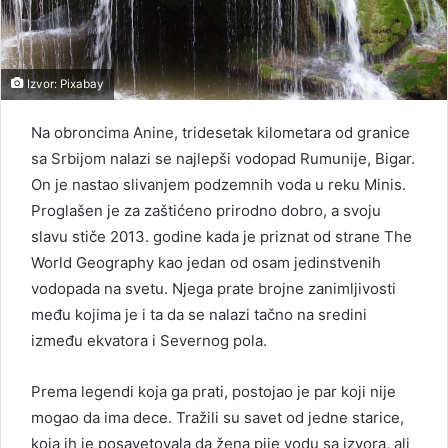
Izvor: Pixabay
Na obroncima Anine, tridesetak kilometara od granice
sa Srbijom nalazi se najlepši vodopad Rumunije, Bigar.
On je nastao slivanjem podzemnih voda u reku Minis.
Proglašen je za zaštićeno prirodno dobro, a svoju
slavu stiče 2013. godine kada je priznat od strane The
World Geography kao jedan od osam jedinstvenih
vodopada na svetu. Njega prate brojne zanimljivosti
među kojima je i ta da se nalazi tačno na sredini
između ekvatora i Severnog pola.
Prema legendi koja ga prati, postojao je par koji nije
mogao da ima dece. Tražili su savet od jedne starice,
koja ih je posavetovala da žena pije vodu sa izvora, ali