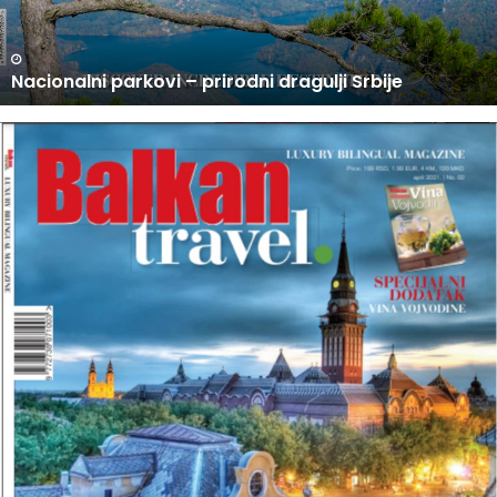
J
I
N
U PRODAJI NOVI BROJ BALKAN TRAVEL MAGAZINA
O
V
I
B
R
O
J
B
A
L
K
A
N
T
R
A
V
E