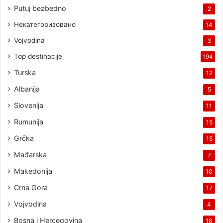
Putuj bezbedno
2
Некатегоризовано
14
Vojvodina
3
Top destinacije
194
Turska
12
Albanija
5
Slovenija
11
Rumunija
15
Grčka
15
Mađarska
7
Makedonija
10
Crna Gora
17
Vojvodina
4
Bosna i Hercegovina
18