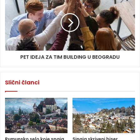
PET IDEJA ZA TIM BUILDING U BEOGRADU
Slični članci
Rumunsko selo koje spaja
Sinaja skriveni biser