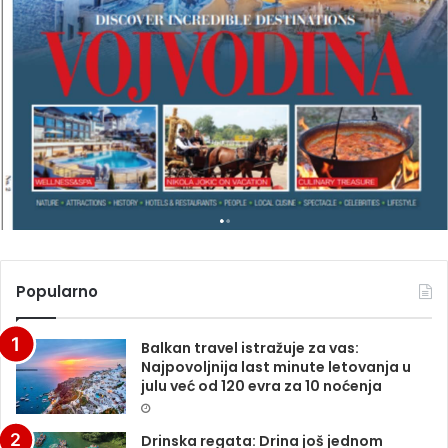
L
M
A
G
A
Z
I
N
A
Popularno
Balkan travel istražuje za vas:
Najpovoljnija last minute letovanja u
julu već od 120 evra za 10 noćenja
Drinska regata: Drina još jednom