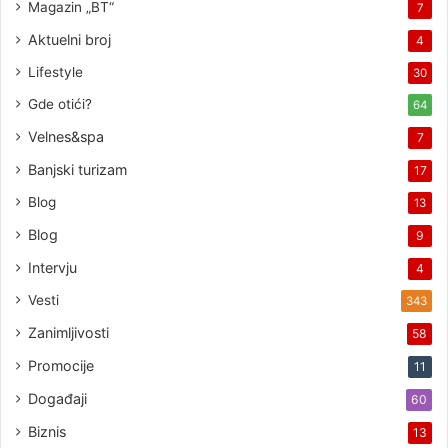
Magazin „BT“
7
Aktuelni broj
4
Lifestyle
30
Gde otići?
64
Velnes&spa
7
Banjski turizam
17
Blog
13
Blog
9
Intervju
4
Vesti
343
Zanimljivosti
58
Promocije
11
Događaji
60
Biznis
13