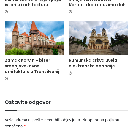
istoriju i arhitekturu
Karpata koji oduzima dah
Zamak Korvin – biser
Rumunska crkva uvela
srednjovekovne
elektronske donacije
arhitekture u Transilvaniji
Ostavite odgovor
Vaša adresa e-pošte neće biti objavljena.
Neophodna polja su
označena
*