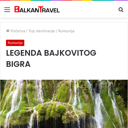
Meni
Tr
z
Početna
/
Top destinacije
/
Rumunija
Rumunija
LEGENDA BAJKOVITOG
BIGRA