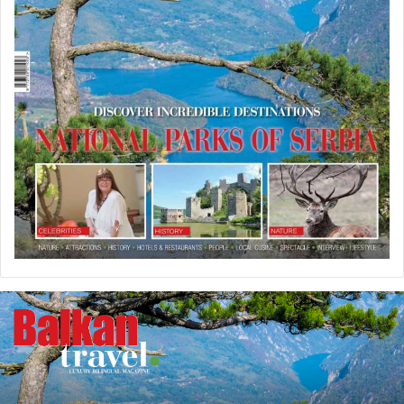
U
P
R
O
D
A