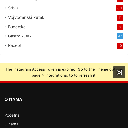
Srbija
63
Vojvođanski kutak
11
Bugarska
6
Gastro kutak
47
Recepti
10
The Instagram Access Token is expired, Go to the Theme options
page > Integrations, to to refresh it.
O NAMA
Početna
O nama