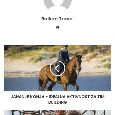
Balkan Travel
W
e
b
s
i
t
e
JAHANJE KONJA - IDEALNA AKTIVNOST ZA TIM
BUILDING