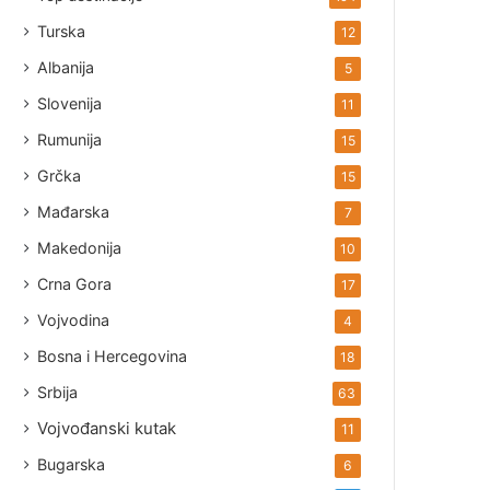
Turska
12
Albanija
5
Slovenija
11
Rumunija
15
Grčka
15
Mađarska
7
Makedonija
10
Crna Gora
17
Vojvodina
4
Bosna i Hercegovina
18
Srbija
63
Vojvođanski kutak
11
Bugarska
6