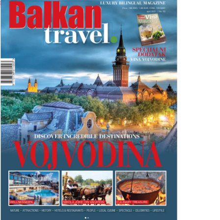
R
O
O
J
B
A
A
L
K
A
A
N
N
T
R
A
A
V
V
E
L
M
M
A
A
G
G
A
A
Z
I