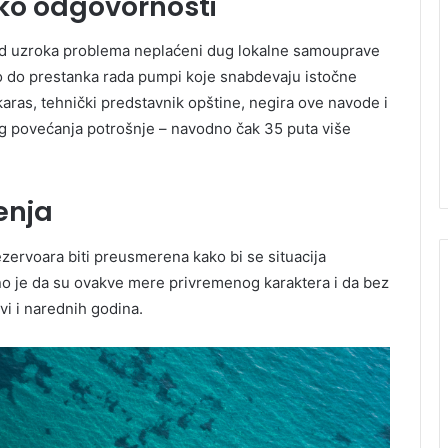
oko odgovornosti
 od uzroka problema neplaćeni dug lokalne samouprave
lo do prestanka rada pumpi koje snabdevaju istočne
as, tehnički predstavnik opštine, negira ove navode i
g povećanja potrošnje – navodno čak 35 puta više
enja
ezervoara biti preusmerena kako bi se situacija
asno je da su ovakve mere privremenog karaktera i da bez
i i narednih godina.