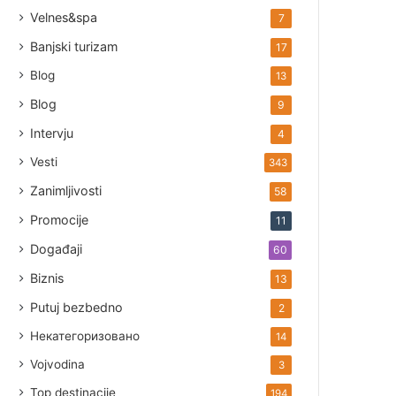
Velnes&spa
7
Banjski turizam
17
Blog
13
Blog
9
Intervju
4
Vesti
343
Zanimljivosti
58
Promocije
11
Događaji
60
Biznis
13
Putuj bezbedno
2
Некатегоризовано
14
Vojvodina
3
Top destinacije
194