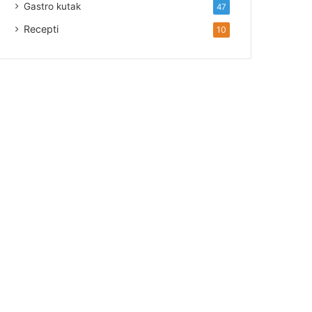
Gastro kutak
47
Recepti
10