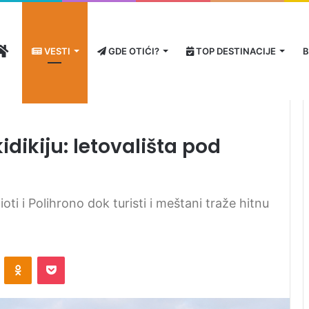
HOME
VESTI
GDE OTIĆI?
TOP DESTINACIJE
B
ovališta pod pritiskom
dikiju: letovališta pod
i i Polihrono dok turisti i meštani traže hitnu
ontakte
Odnoklassniki
Pocket