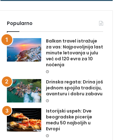
N
N
A
A
Popularno
Balkan travel istražuje
za vas: Najpovoljnija last
minute letovanja u julu
već od 120 evra za 10
noćenja
Drinska regata: Drina još
jednom spojila tradiciju,
avanturu i dobru zabavu
Istorijski uspeh: Dve
beogradske picerije
među 50 najboljih u
Evropi