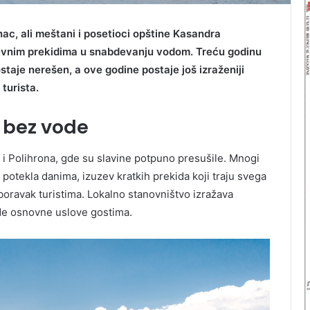
k
R
o
nac, ali meštani i posetioci opštine Kasandra
v
J
nevnim prekidima u snabdevanju vodom. Treću godinu
i
B
aje nerešen, a ove godine postaje još izraženiji
–
p
L
turista.
r
K
i
e bez vode
r
o
T
d
R
a i Polihrona, gde su slavine potpuno presušile. Mnogi
n
potekla danima, izuzev kratkih prekida koji traju svega
i
oravak turistima. Lokalno stanovništvo izražava
d
E
de osnovne uslove gostima.
r
L
a
g
u
l
j
Z
i
I