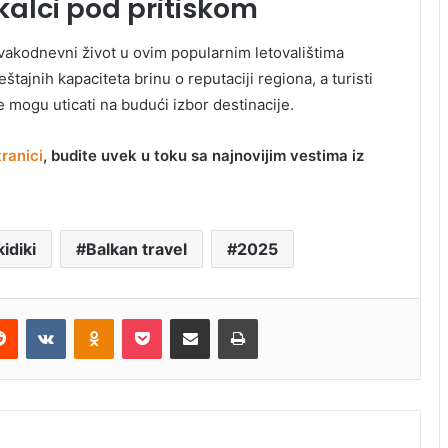
okalci pod pritiskom
vakodnevni život u ovim popularnim letovalištima
štajnih kapaciteta brinu o reputaciji regiona, a turisti
 mogu uticati na budući izbor destinacije.
ranici
, budite uvek u toku sa najnovijim vestima iz
idiki
Balkan travel
2025
Reddit
VKontakte
Odnoklassniki
Pocket
Share via Email
Print