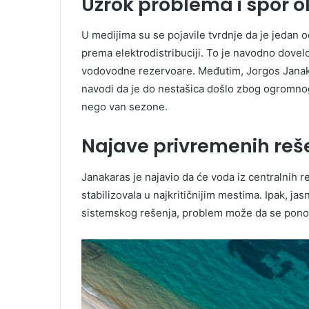
Uzrok problema i spor 
U medijima su se pojavile tvrdnje da je jedan
prema elektrodistribuciji. To je navodno dove
vodovodne rezervoare. Međutim, Jorgos Janakar
navodi da je do nestašica došlo zbog ogromno
nego van sezone.
Najave privremenih reš
Janakaras je najavio da će voda iz centralnih r
stabilizovala u najkritičnijim mestima. Ipak, j
sistemskog rešenja, problem može da se ponov