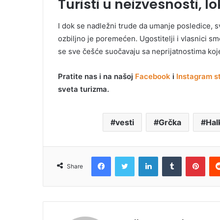
Turisti u neizvesnosti, l
I dok se nadležni trude da umanje posledice, s
ozbiljno je poremećen. Ugostitelji i vlasnici sme
se sve češće suočavaju sa neprijatnostima koje
Pratite nas i na našoj
Facebook
i
Instagram st
sveta turizma.
vesti
Grčka
Halk
Facebook
Twitter
LinkedIn
Tumblr
Pinterest
Share