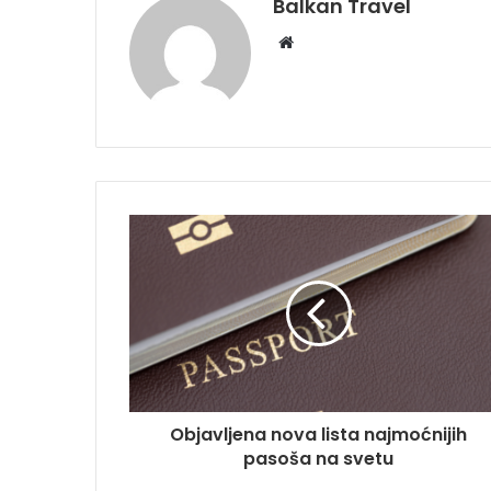
Balkan Travel
W
e
b
s
i
t
e
Objavljena nova lista najmoćnijih
pasoša na svetu