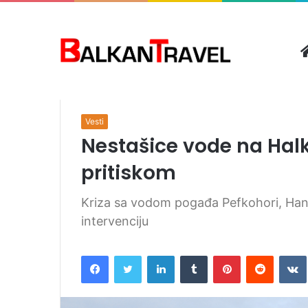
Početna
/
Vesti
/
Nestašice vode na Halkidikiju: let
Vesti
Nestašice vode na Halki
pritiskom
Kriza sa vodom pogađa Pefkohori, Haniot
intervenciju
Facebook
Twitter
LinkedIn
Tumblr
Pinterest
Reddit
VK