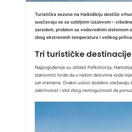
i
b
Turistička sezona na Halkidikiju dostiže vrhu
r
suočavaju se sa ozbiljnim izazovom – višed
o
zaredom, problem sa vodovodnim sistemom ost
j
m
zbog ekstremnih temperatura i velikog priliva 
a
g
Tri turističke destinacij
a
z
i
Najpogođenije su oblasti Pefkohorija, Haniotij
n
stanovnici tvrde da u nekim delovima voda nije 
a
sat vremena. Ovakvi uslovi dodatno otežavaju b
B
zabrinutost i stid zbog nemogućnosti da ponu
a
l
k
a
n
t
r