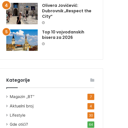
Olivera Jovićević:
Dubrovnik „Respect the
City“
Top 10 vojvođanskih
bisera za 2026
Kategorije
Magazin „BT“
7
Aktuelni broj
4
Lifestyle
30
Gde otići?
64