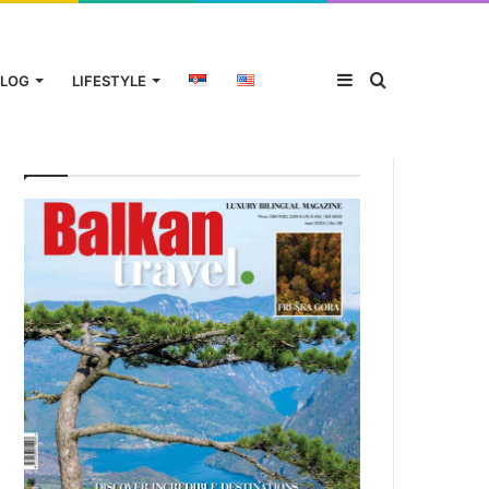
Sidebar
Traži
LOG
LIFESTYLE
Aktuelni broj magazina
za