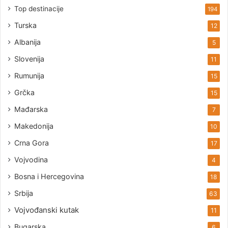
Top destinacije
194
Turska
12
Albanija
5
Slovenija
11
Rumunija
15
Grčka
15
Mađarska
7
Makedonija
10
Crna Gora
17
Vojvodina
4
Bosna i Hercegovina
18
Srbija
63
Vojvođanski kutak
11
Bugarska
6