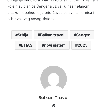
dobijanje odgovora. Ipak, kako bi svi putnici iz zemalja
koje nisu članice Šengena uživali u nesmetanom
ulasku, neophodno je pridržavati se svih smernica i
zahteva ovog novog sistema.
Srbija
Balkan travel
Šengen
ETIAS
novi sistem
2025
Balkan Travel
W