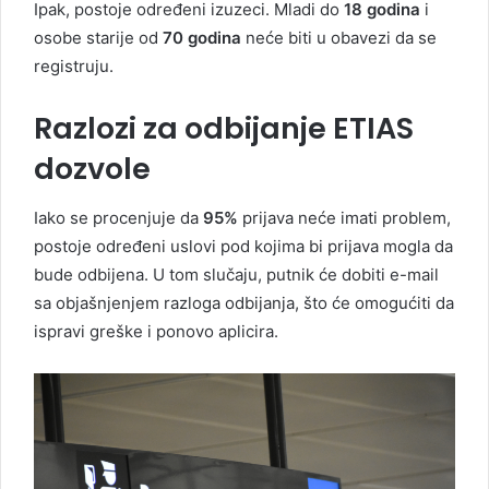
Ipak, postoje određeni izuzeci. Mladi do
18 godina
i
osobe starije od
70 godina
neće biti u obavezi da se
registruju.
Razlozi za odbijanje ETIAS
dozvole
Iako se procenjuje da
95%
prijava neće imati problem,
postoje određeni uslovi pod kojima bi prijava mogla da
bude odbijena. U tom slučaju, putnik će dobiti e-mail
sa objašnjenjem razloga odbijanja, što će omogućiti da
ispravi greške i ponovo aplicira.