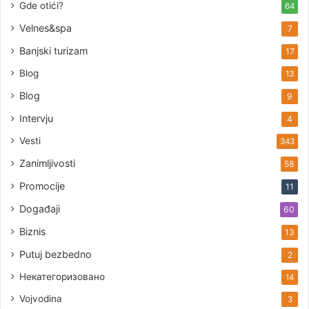
Gde otići?
64
Velnes&spa
7
Banjski turizam
17
Blog
13
Blog
9
Intervju
4
Vesti
343
Zanimljivosti
58
Promocije
11
Događaji
60
Biznis
13
Putuj bezbedno
2
Некатегоризовано
14
Vojvodina
3