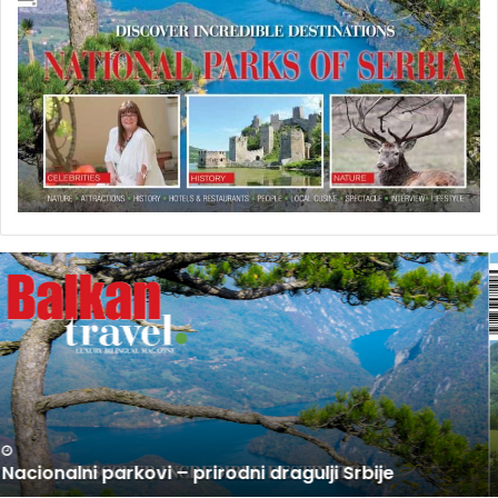
U
P
R
O
D
A
J
I
N
U PRODAJI NOVI BROJ BALKAN TRAVEL MAGAZINA
O
V