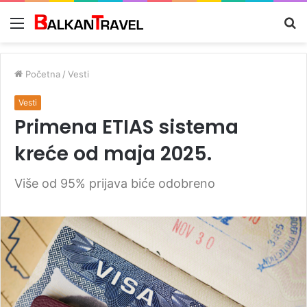
Meni
Tr
z
Početna
/
Vesti
Vesti
Primena ETIAS sistema
kreće od maja 2025.
Više od 95% prijava biće odobreno