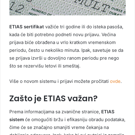
ETIAS sertifikat
važiće tri godine ili do isteka pasoša,
kada će biti potrebno podneti novu prijavu. Većina
prijava biće obrađena u vrlo kratkom vremenskom
periodu, često u nekoliko minuta. Ipak, savetuje se da
se prijava izvrši u dovoljno ranom periodu pre nego
što se rezervišu letovi ili smeštaj.
Više o novom sistemu i prijavi možete pročitati
ovde
.
Zašto je ETIAS važan?
Prema informacijama sa zvanične stranice,
ETIAS
sistem
će omogućiti bržu i efikasniju obradu podataka,
čime će se značajno smanjiti vreme čekanja na