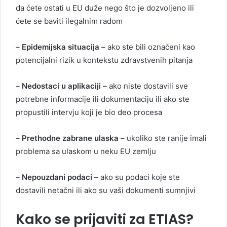
da ćete ostati u EU duže nego što je dozvoljeno ili
ćete se baviti ilegalnim radom
–
Epidemijska situacija
– ako ste bili označeni kao
potencijalni rizik u kontekstu zdravstvenih pitanja
–
Nedostaci u aplikaciji
– ako niste dostavili sve
potrebne informacije ili dokumentaciju ili ako ste
propustili intervju koji je bio deo procesa
–
Prethodne zabrane ulaska
– ukoliko ste ranije imali
problema sa ulaskom u neku EU zemlju
–
Nepouzdani podaci
– ako su podaci koje ste
dostavili netačni ili ako su vaši dokumenti sumnjivi
Kako se prijaviti za ETIAS?