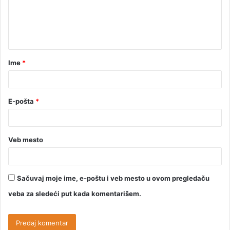
Ime
*
E-pošta
*
Veb mesto
Sačuvaj moje ime, e-poštu i veb mesto u ovom pregledaču
veba za sledeći put kada komentarišem.