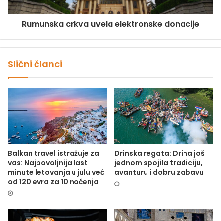
Rumunska crkva uvela elektronske donacije
Slični članci
Balkan travel istražuje za
Drinska regata: Drina još
vas: Najpovoljnija last
jednom spojila tradiciju,
minute letovanja u julu već
avanturu i dobru zabavu
od 120 evra za 10 noćenja