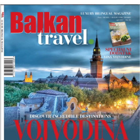
I
B
R
O
J
B
A
L
K
A
N
T
R
A
V
E
L
M
A
G
A