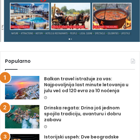
Z
I
N
A
Popularno
Balkan travel istražuje za vas:
Najpovoljnija last minute letovanja u
julu već od 120 evra za 10 noćenja
Drinska regata: Drina još jednom
spojila tradiciju, avanturu i dobru
zabavu
Istorijski uspeh: Dve beogradske