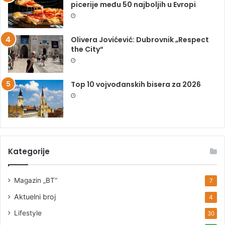
picerije među 50 najboljih u Evropi
Olivera Jovićević: Dubrovnik „Respect
the City“
Top 10 vojvođanskih bisera za 2026
Kategorije
Magazin „BT“
7
Aktuelni broj
4
Lifestyle
30