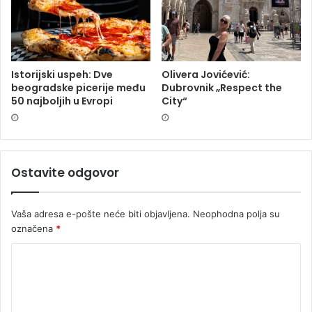
Istorijski uspeh: Dve
Olivera Jovićević:
beogradske picerije među
Dubrovnik „Respect the
50 najboljih u Evropi
City“
Ostavite odgovor
Vaša adresa e-pošte neće biti objavljena.
Neophodna polja su
označena
*