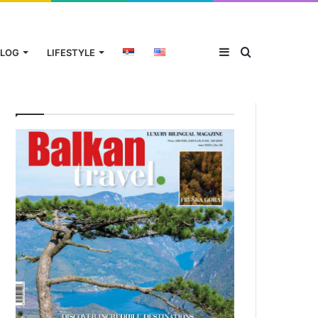
Sidebar
Traži
LOG
LIFESTYLE
Aktuelni broj magazina
za