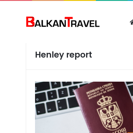
Početna
/
Henley report
Henley report