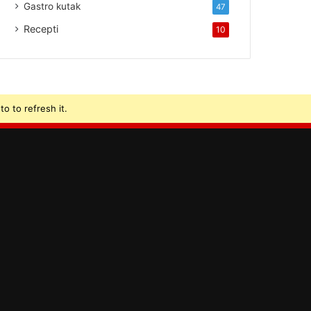
Gastro kutak
47
Recepti
10
o to refresh it.