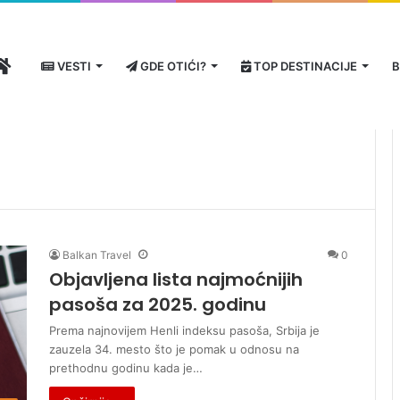
HOME
VESTI
GDE OTIĆI?
TOP DESTINACIJE
B
Balkan Travel
0
Objavljena lista najmoćnijih
pasoša za 2025. godinu
Prema najnovijem Henli indeksu pasoša, Srbija je
zauzela 34. mesto što je pomak u odnosu na
prethodnu godinu kada je…