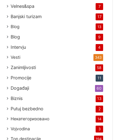
Velnes&spa
7
Banjski turizam
17
Blog
13
Blog
9
Intervju
4
Vesti
343
Zanimljivosti
58
Promocije
11
Događaji
60
Biznis
13
Putuj bezbedno
2
Некатегоризовано
14
Vojvodina
3
Top destinacije
194