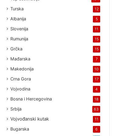
Turska
12
Albanija
5
Slovenija
11
Rumunija
15
Grčka
15
Mađarska
7
Makedonija
10
Crna Gora
17
Vojvodina
4
Bosna i Hercegovina
18
Srbija
63
Vojvođanski kutak
11
Bugarska
6