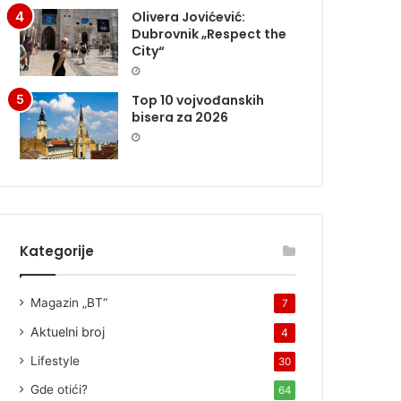
Olivera Jovićević:
Dubrovnik „Respect the
City“
Top 10 vojvođanskih
bisera za 2026
Kategorije
Magazin „BT“
7
Aktuelni broj
4
Lifestyle
30
Gde otići?
64