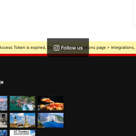
Follow us
ccess Token is expired, Go to the Theme options page > Integrations, t
je