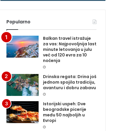
N
A
Popularno
Balkan travel istražuje
za vas: Najpovoljnija last
minute letovanja u julu
već od 120 evra za 10
noćenja
Drinska regata: Drina još
jednom spojila tradiciju,
avanturu i dobru zabavu
Istorijski uspeh: Dve
beogradske picerije
među 50 najboljih u
Evropi