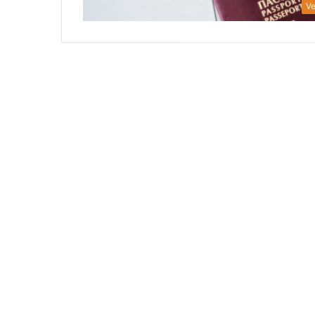
Ve
U
P
R
O
D
A
J
I
U PRODAJI NOVI BROJ BALKAN T
N
MAGAZINA
O
V
I
B