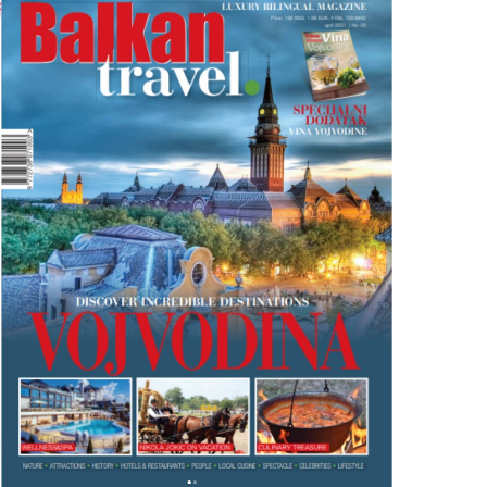
R
O
J
B
A
L
K
A
N
T
R
A
V
E
L
M
A
G
A
Z
I