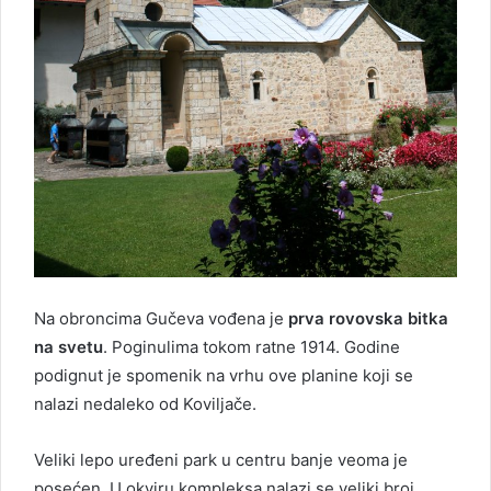
Na obroncima Gučeva vođena je
prva rovovska bitka
na svetu
. Poginulima tokom ratne 1914. Godine
podignut je spomenik na vrhu ove planine koji se
nalazi nedaleko od Koviljače.
Veliki lepo uređeni park u centru banje veoma je
posećen. U okviru kompleksa nalazi se veliki broj