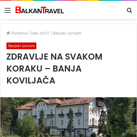
Meni
Tr
z
Početna
/
Gde otići?
/
Banjski turizam
Banjski turizam
ZDRAVLJE NA SVAKOM
KORAKU – BANJA
KOVILJAČA