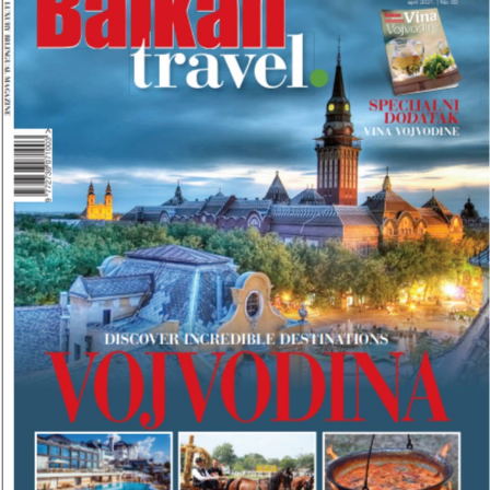
O
J
B
A
L
K
A
N
T
R
A
V
E
L
M
A
G
A
Z
I
N