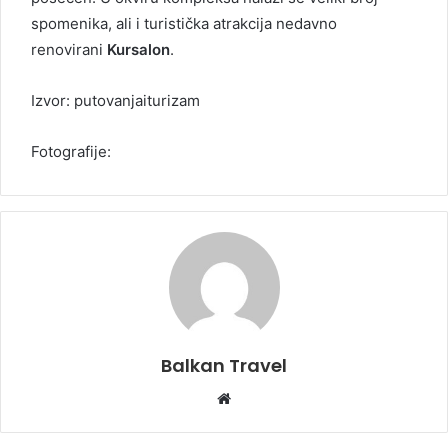
spomenika, ali i turistička atrakcija nedavno
renovirani
Kursalon
.
Izvor: putovanjaiturizam
Fotografije:
Balkan Travel
W
e
b