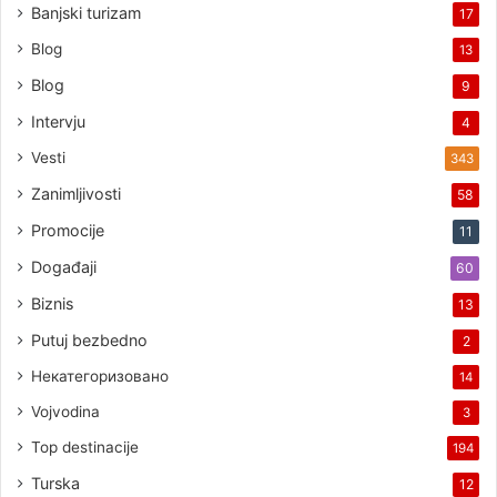
Banjski turizam
17
Blog
13
Blog
9
Intervju
4
Vesti
343
Zanimljivosti
58
Promocije
11
Događaji
60
Biznis
13
Putuj bezbedno
2
Некатегоризовано
14
Vojvodina
3
Top destinacije
194
Turska
12