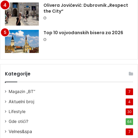
Olivera Jovićević: Dubrovnik „Respect
the City“
Top 10 vojvođanskih bisera za 2026
Kategorije
Magazin „BT“
7
Aktuelni broj
4
Lifestyle
30
Gde otići?
64
Velnes&spa
7