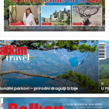
U
P
R
O
D
A
J
I
N
U PRODAJI NOVI BROJ BALKAN TRAVEL MAGAZINA
O
V
I
B
R