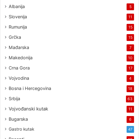
Albanija
5
Slovenija
11
Rumunija
15
Grčka
15
Mađarska
7
Makedonija
10
Crna Gora
17
Vojvodina
4
Bosna i Hercegovina
18
Srbija
63
Vojvođanski kutak
11
Bugarska
6
Gastro kutak
47