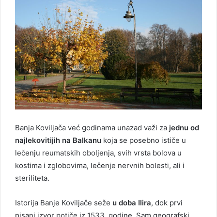
Banja Koviljača već godinama unazad važi za
jednu od
najlekovitijih na Balkanu
koja se posebno ističe u
lečenju reumatskih oboljenja, svih vrsta bolova u
kostima i zglobovima, lečenje nervnih bolesti, ali i
steriliteta.
Istorija Banje Koviljače seže
u doba Ilira
, dok prvi
pisani izvor potiče iz 1533. godine. Sam geografski