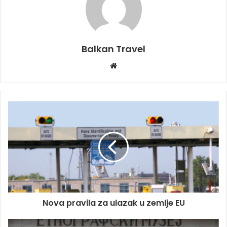
Balkan Travel
W
e
b
s
i
t
e
Nova pravila za ulazak u zemlje EU