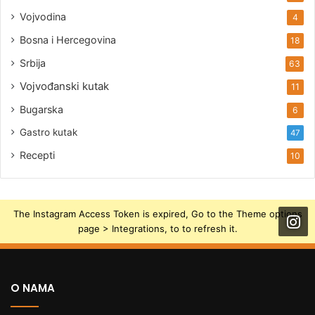
Vojvodina
4
Bosna i Hercegovina
18
Srbija
63
Vojvođanski kutak
11
Bugarska
6
Gastro kutak
47
Recepti
10
The Instagram Access Token is expired, Go to the Theme options
page > Integrations, to to refresh it.
O NAMA