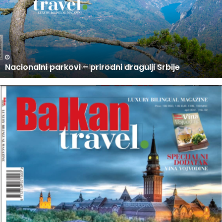
O
D
A
J
I
N
rodni dragulji Srbije
U PRODAJI NOVI BROJ 
O
V
I
B
R
O
J
B
A
L
K
A
N
T
R