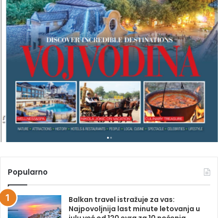
A
V
E
L
M
A
G
A
Z
I
N
A
Popularno
Balkan travel istražuje za vas:
Najpovoljnija last minute letovanja u
julu već od 120 evra za 10 noćenja