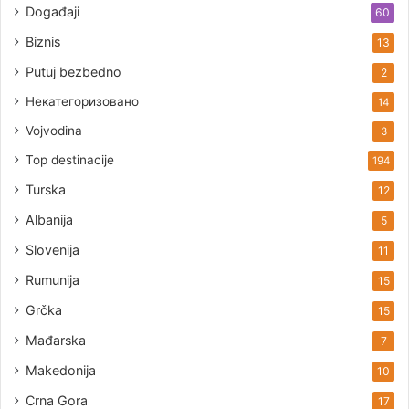
Događaji
60
Biznis
13
Putuj bezbedno
2
Некатегоризовано
14
Vojvodina
3
Top destinacije
194
Turska
12
Albanija
5
Slovenija
11
Rumunija
15
Grčka
15
Mađarska
7
Makedonija
10
Crna Gora
17