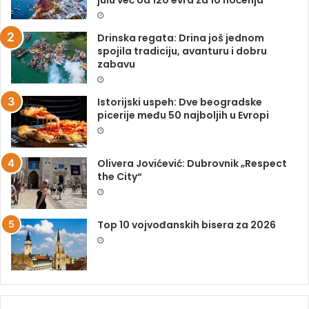
Drinska regata: Drina još jednom
spojila tradiciju, avanturu i dobru
zabavu
Istorijski uspeh: Dve beogradske
picerije među 50 najboljih u Evropi
Olivera Jovićević: Dubrovnik „Respect
the City“
Top 10 vojvođanskih bisera za 2026