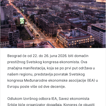
Beograd će od 22. do 26. juna 2026. biti domaćin
prestižnog Svetskog kongresa ekonomista. Ova
značajna manifestacija, koja se po prvi put održava u
našem regionu, predstavlja povratak Svetskog
kongresa Međunarodne ekonomske asocijacije (IEA) u
Evropu posle više od dve decenije.
Odlukom Izvršnog odbora IEA, Savez ekonomista
Srbije biće organizator događaja. Kongres će okupiti