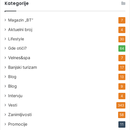
Kategorije
Magazin „BT“
7
Aktuelni broj
4
Lifestyle
30
Gde otići?
64
Velnes&spa
7
Banjski turizam
17
Blog
13
Blog
9
Intervju
4
Vesti
343
Zanimljivosti
58
Promocije
11