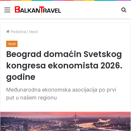
Meni
Tr
z
Početna
/
Vesti
Vesti
Beograd domaćin Svetskog
kongresa ekonomista 2026.
godine
Međunarodna ekonomska asocijacija po prvi
put u našem regionu