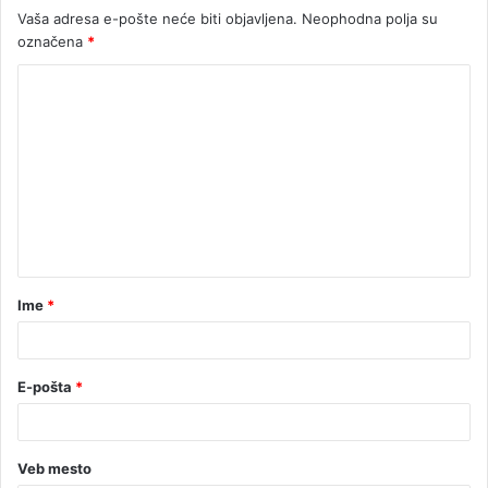
Vaša adresa e-pošte neće biti objavljena.
Neophodna polja su
označena
*
Ime
*
E-pošta
*
Veb mesto