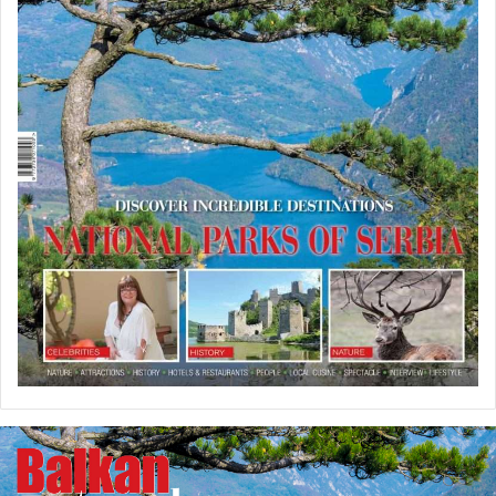
U
P
R