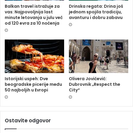
Balkan travel istražuje za
Drinska regata: Drina još
vas: Najpovoljnija last
jednom spojila tradiciju,
minute letovanja u julu već
avanturu i dobru zabavu
od 120 evra za 10 noćenja
Istorijski uspeh: Dve
Olivera Jovićević:
beogradske picerije među
Dubrovnik „Respect the
50 najboljih u Evropi
City“
Ostavite odgovor