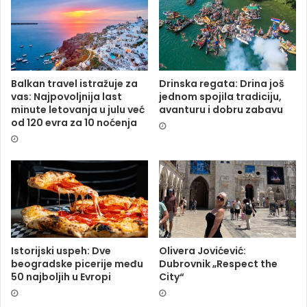
Balkan travel istražuje za
Drinska regata: Drina još
vas: Najpovoljnija last
jednom spojila tradiciju,
minute letovanja u julu već
avanturu i dobru zabavu
od 120 evra za 10 noćenja
Istorijski uspeh: Dve
Olivera Jovićević:
beogradske picerije među
Dubrovnik „Respect the
50 najboljih u Evropi
City“