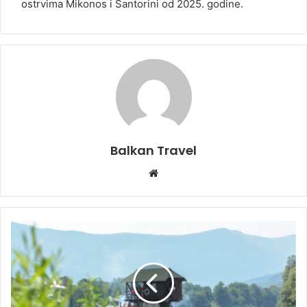
ostrvima Mikonos i Santorini od 2025. godine.
Balkan Travel
W
e
b
s
i
t
e