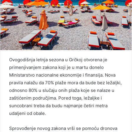
Ovogodišnja letnja sezona u Grčkoj otvorena je
primenjivanjem zakona koji je u martu donelo
Ministarstvo nacionalne ekonomije i finansija. Nova
pravila nalažu da 70% plaže mora da bude bez ležaljki,
odnosno 80% u slučaju onih plaža koje se nalaze u
zaštićenim područjima. Pored toga, ležaljke i
suncobrani treba da budu najmanje četiri metra
udaljeni od obale.
Sprovođenje novog zakona vrši se pomoću dronova