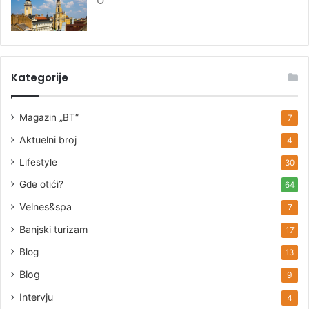
Kategorije
Magazin „BT“
7
Aktuelni broj
4
Lifestyle
30
Gde otići?
64
Velnes&spa
7
Banjski turizam
17
Blog
13
Blog
9
Intervju
4