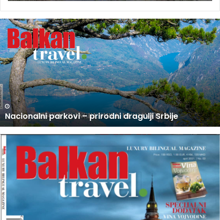
U
P
R
O
D
A
J
I
N
U PRODAJI NOVI BROJ BALKAN TRAVEL MAGAZINA
O
V
I
B
R
O
J
B
A
L
K