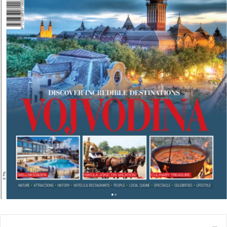
A
N
T
R
A
V
E
L
M
A
G
A
Z
I
N
A