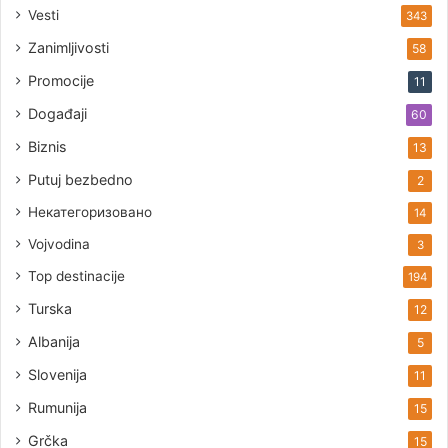
Vesti
343
Zanimljivosti
58
Promocije
11
Događaji
60
Biznis
13
Putuj bezbedno
2
Некатегоризовано
14
Vojvodina
3
Top destinacije
194
Turska
12
Albanija
5
Slovenija
11
Rumunija
15
Grčka
15