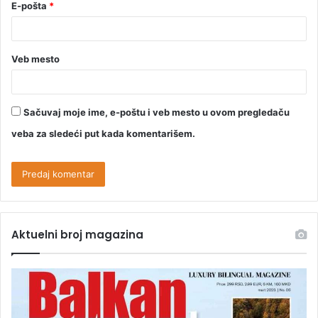
E-pošta
*
Veb mesto
Sačuvaj moje ime, e-poštu i veb mesto u ovom pregledaču
veba za sledeći put kada komentarišem.
Aktuelni broj magazina