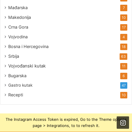
Mađarska
7
Makedonija
10
Crna Gora
17
Vojvodina
4
Bosna i Hercegovina
18
Srbija
63
Vojvođanski kutak
11
Bugarska
6
Gastro kutak
47
Recepti
10
The Instagram Access Token is expired, Go to the Theme options
page > Integrations, to to refresh it.