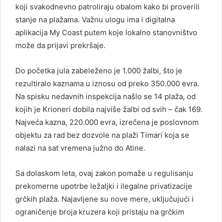
koji svakodnevno patroliraju obalom kako bi proverili
stanje na plažama. Važnu ulogu ima i digitalna
aplikacija My Coast putem koje lokalno stanovništvo
može da prijavi prekršaje.
Do početka jula zabeleženo je 1.000 žalbi, što je
rezultiralo kaznama u iznosu od preko 350.000 evra.
Na spisku nedavnih inspekcija našlo se 14 plaža, od
kojih je Krioneri dobila najviše žalbi od svih – čak 169.
Najveća kazna, 220.000 evra, izrečena je poslovnom
objektu za rad bez dozvole na plaži Timari koja se
nalazi na sat vremena južno do Atine.
Sa dolaskom leta, ovaj zakon pomaže u regulisanju
prekomerne upotrbe ležaljki i ilegalne privatizacije
grčkih plaža. Najavljene su nove mere, uključujući i
ograničenje broja kruzera koji pristaju na grčkim