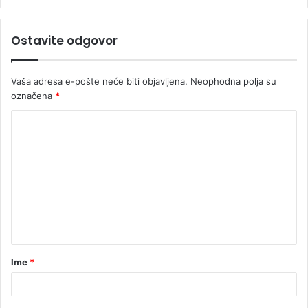
Ostavite odgovor
Vaša adresa e-pošte neće biti objavljena.
Neophodna polja su
označena
*
Ime
*