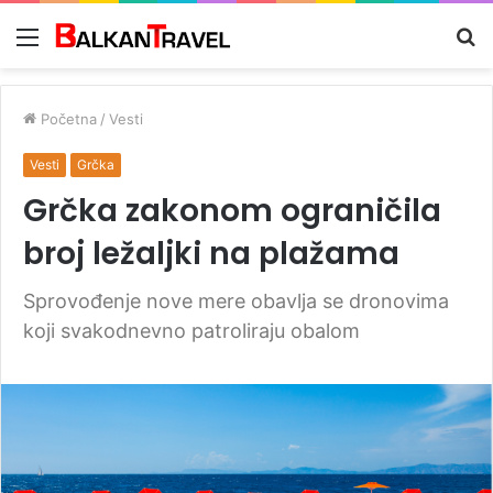
Meni
Tr
z
Početna
/
Vesti
Vesti
Grčka
Grčka zakonom ograničila
broj ležaljki na plažama
Sprovođenje nove mere obavlja se dronovima
koji svakodnevno patroliraju obalom