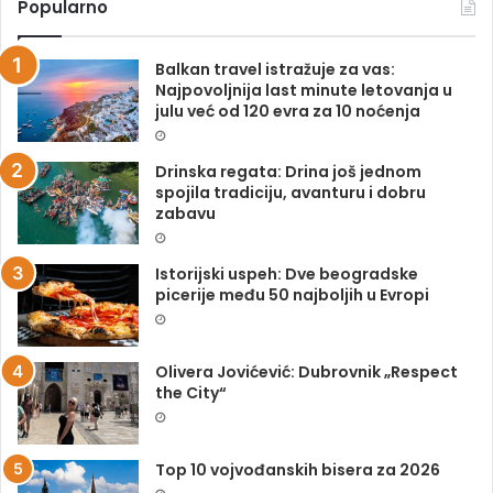
Popularno
Balkan travel istražuje za vas:
Najpovoljnija last minute letovanja u
julu već od 120 evra za 10 noćenja
Drinska regata: Drina još jednom
spojila tradiciju, avanturu i dobru
zabavu
Istorijski uspeh: Dve beogradske
picerije među 50 najboljih u Evropi
Olivera Jovićević: Dubrovnik „Respect
the City“
Top 10 vojvođanskih bisera za 2026