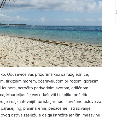
u
l
j
Z
i
I
S
r
b
i
j
e
isoko. Oduševiće vas prizorima kao sa razglednice,
tim, tirkiznim morem, očaravajućom prirodom, gorskim
 i faunom, naročito podvodnim svetom, odličnom
ca, Mauricijus će vas oduševiti i ukoliko poželite
lje i najzahtevnijih turista jer nudi savršene uslove za
 parasejling, planinarenje, pešačenje, istraživanje
 ovog ostrva zaslužuje da ga istražite jer čini mešavinu