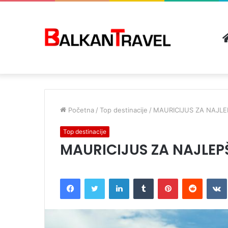
Početna
/
Top destinacije
/
MAURICIJUS ZA NAJLE
Top destinacije
MAURICIJUS ZA NAJLEP
Facebook
Twitter
LinkedIn
Tumblr
Pinterest
Reddit
VK