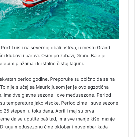
 Port Luis i na severnoj obali ostrva, u mestu Grand
ni klubovi i barovi. Osim po zabavi, Grand Baie je
lepim plažama i kristalno čistoj laguni.
adekvatan period godine. Preporuke su obično da se na
o nije slučaj sa Mauricijusom jer je ovo egzotična
ne. Ima dve glavne sezone i dve međusezone. Period
a su temperature jako visoke. Period zime i suve sezone
 25 stepeni u toku dana. April i maj su prva
reme da se uputite baš tad, ima sve manje kiše, manje
ali. Drugu međusezonu čine oktobar i novembar kada