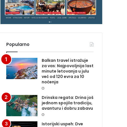
G
G
A
A
Z
I
N
N
A
A
Popularno
Balkan travel istražuje
za vas: Najpovoljnija last
minute letovanja u julu
već od 120 evra za 10
noćenja
Drinska regata: Drina još
jednom spojila tradiciju,
avanturu i dobru zabavu
Istorijski uspeh: Dve