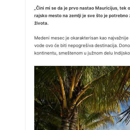
Balkan travel
e
„
Čini mi se da je prvo nastao Mauricijus, tek 
n
rajsko mesto na zemlji je sve što je potrebno
o
v
života.
i
b
Medeni mesec je okarakterisan kao najvažnije pu
r
vode ovo će biti nepogrešiva destinacija. Do
o
kontinentu, smeštenom u južnom delu Indijsk
j
m
a
g
a
z
i
n
a
B
a
l
k