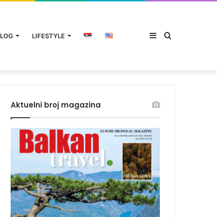
Sidebar
Traži
LOG
LIFESTYLE
Aktuelni broj magazina
za