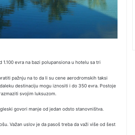
.100 evra na bazi polupansiona u hotelu sa tri
atiti pažnju na to da li su cene aerodromskih taksi
daleku destinaciju mogu iznositi i do 350 evra. Postoje
s razmaziti svojim luksuzom.
 engleski govori manje od jedan odsto stanovništva.
sošu. Važan uslov je da pasoš treba da važi više od šest