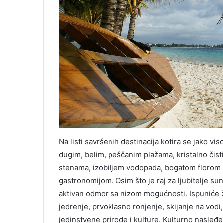
a
n
t
r
a
v
e
l
Na listi savršenih destinacija kotira se jako v
dugim, belim, peščanim plažama, kristalno čis
stenama, izobiljem vodopada, bogatom florom
gastronomijom. Osim što je raj za ljubitelje sun
aktivan odmor sa nizom mogućnosti. Ispuniće že
jedrenje, prvoklasno ronjenje, skijanje na vodi,
jedinstvene prirode i kulture. Kulturno nasleđe