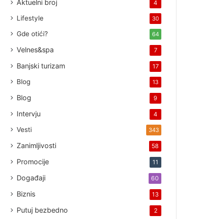
Aktuelni broj
4
Lifestyle
30
Gde otići?
64
Velnes&spa
7
Banjski turizam
17
Blog
13
Blog
9
Intervju
4
Vesti
343
Zanimljivosti
58
Promocije
11
Događaji
60
Biznis
13
Putuj bezbedno
2