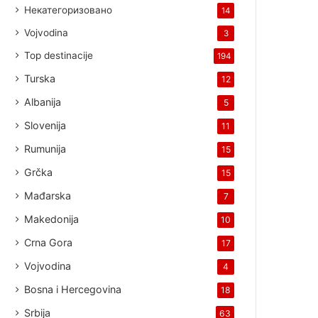
Некатегоризовано
14
Vojvodina
3
Top destinacije
194
Turska
12
Albanija
5
Slovenija
11
Rumunija
15
Grčka
15
Mađarska
7
Makedonija
10
Crna Gora
17
Vojvodina
4
Bosna i Hercegovina
18
Srbija
63