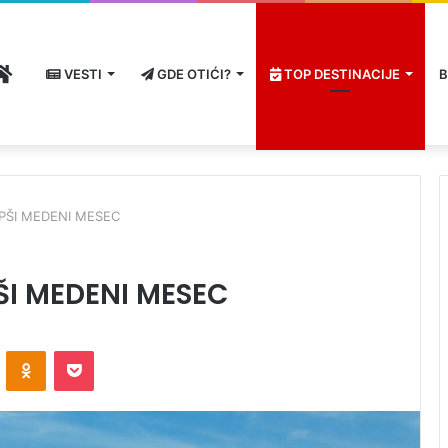
HOME
VESTI
GDE OTIĆI?
TOP DESTINACIJE
B
PŠI MEDENI MESEC
ŠI MEDENI MESEC
ontakte
Odnoklassniki
Pocket