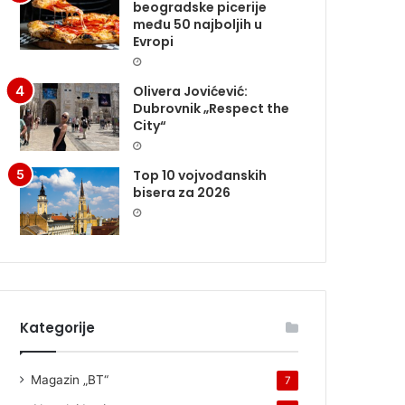
beogradske picerije
među 50 najboljih u
Evropi
Olivera Jovićević:
Dubrovnik „Respect the
City“
Top 10 vojvođanskih
bisera za 2026
Kategorije
Magazin „BT“
7