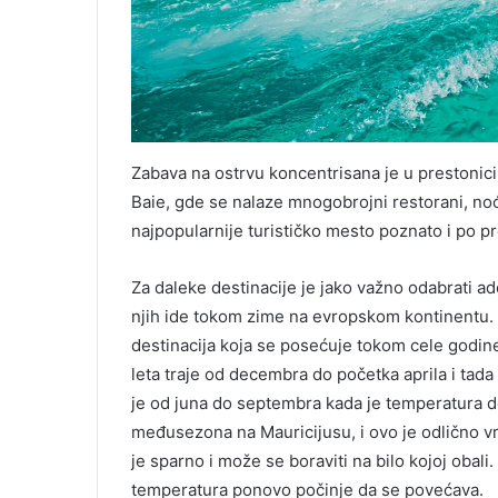
Zabava na ostrvu koncentrisana je u prestonici
Baie, gde se nalaze mnogobrojni restorani, noć
najpopularnije turističko mesto poznato i po pre
Za daleke destinacije je jako važno odabrati 
njih ide tokom zime na evropskom kontinentu. T
destinacija koja se posećuje tokom cele godi
leta traje od decembra do početka aprila i tad
je od juna do septembra kada je temperatura do
međusezona na Mauricijusu, i ovo je odlično v
je sparno i može se boraviti na bilo kojoj ob
temperatura ponovo počinje da se povećava.