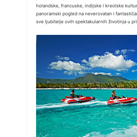
holandske, francuske, indijske i kreolske kultur
panoramski pogled na neverovatan i fantastičan
sve ljubitelje ovih spektakularnih životinja u p