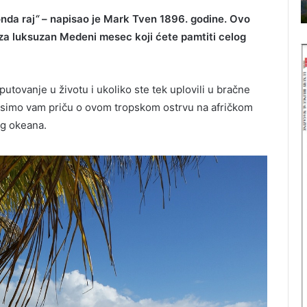
Srbije
i
onda raj
“
– napisao je Mark Tven 1896. godine. Ovo
p
 za luksuzan Medeni mesec koji ćete pamtiti celog
a
I
r
B
k
R
o
tovanje u životu i ukoliko ste tek uplovili u bračne
v
J
nosimo vam priču o ovom tropskom ostrvu na afričkom
i
B
og okeana.
–
p
L
r
K
i
r
o
T
d
R
n
i
d
E
r
L
a
g