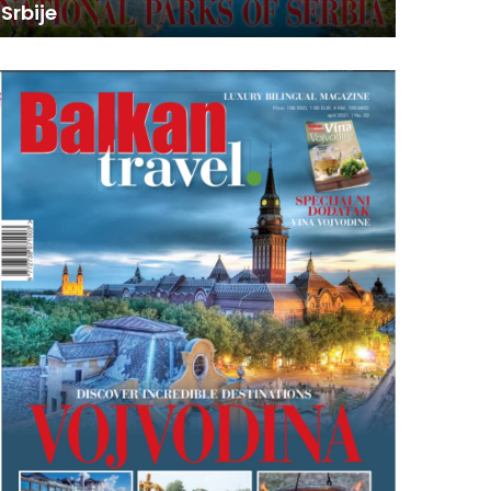
MAGAZINA
MAGAZI
O
O
V
V
I
B
R
O
O
J
B
A
A
L
K
A
A
N
N
T
R
A
A
V
V
E
L
M
M
A
A