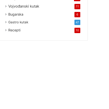
Vojvođanski kutak
11
Bugarska
6
Gastro kutak
47
Recepti
10