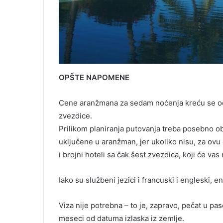
OPŠTE NAPOMENE
Cene aranžmana za sedam noćenja kreću se od 1
zvezdice.
Prilikom planiranja putovanja treba posebno obr
uključene u aranžman, jer ukoliko nisu, za ovu 
i brojni hoteli sa čak šest zvezdica, koji će va
Iako su službeni jezici i francuski i engleski,
Viza nije potrebna – to je, zapravo, pečat u pa
meseci od datuma izlaska iz zemlje.