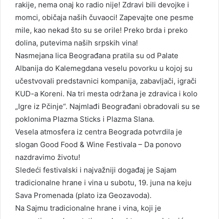
rakije, nema onaj ko radio nije! Zdravi bili devojke i
momci, običaja naših čuvaoci! Zapevajte one pesme
mile, kao nekad što su se orile! Preko brda i preko
dolina, putevima naših srpskih vina!
Nasmejana lica Beograđana pratila su od Palate
Albanija do Kalemegdana veselu povorku u kojoj su
učestvovali predstavnici kompanija, zabavljači, igrači
KUD-a Koreni. Na tri mesta održana je zdravica i kolo
„Igre iz Pčinje“. Najmlađi Beograđani obradovali su se
poklonima Plazma Sticks i Plazma Slana.
Vesela atmosfera iz centra Beograda potvrdila je
slogan Good Food & Wine Festivala – Da ponovo
nazdravimo životu!
Sledeći festivalski i najvažniji događaj je Sajam
tradicionalne hrane i vina u subotu, 19. juna na keju
Sava Promenada (plato iza Geozavoda).
Na Sajmu tradicionalne hrane i vina, koji je