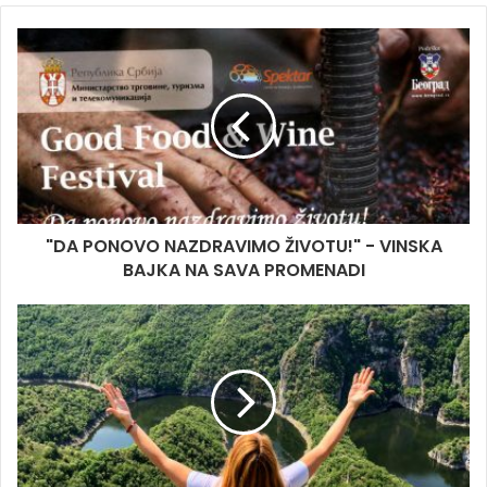
b
s
i
t
e
"DA PONOVO NAZDRAVIMO ŽIVOTU!" - VINSKA
BAJKA NA SAVA PROMENADI