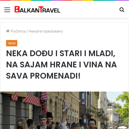
Meni
Tr
z
Početna
/
Некатегоризовано
Vesti
NEKA DOĐU I STARI I MLADI,
NA SAJAM HRANE I VINA NA
SAVA PROMENADI!