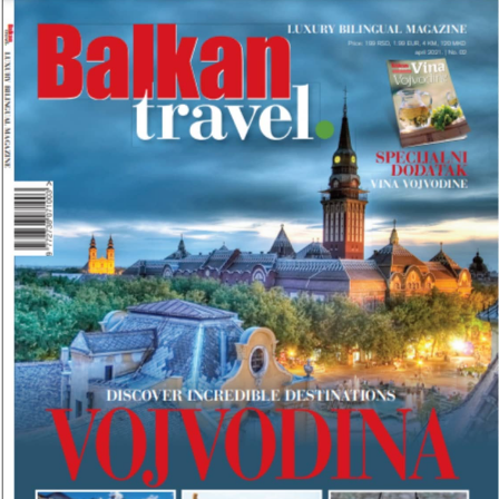
I
B
R
O
J
B
A
L
K
A
N
T
R
A
V
E
L
M
A
G
A
Z