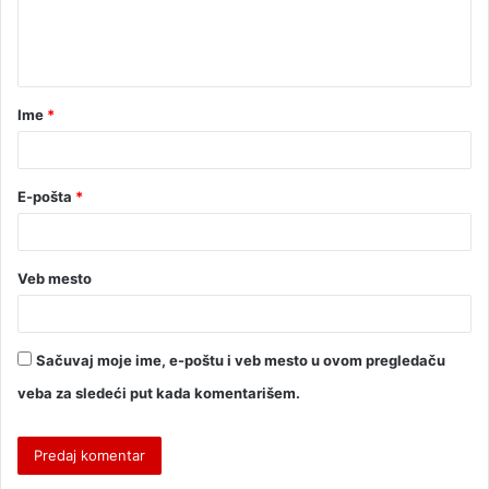
Ime
*
E-pošta
*
Veb mesto
Sačuvaj moje ime, e-poštu i veb mesto u ovom pregledaču
veba za sledeći put kada komentarišem.