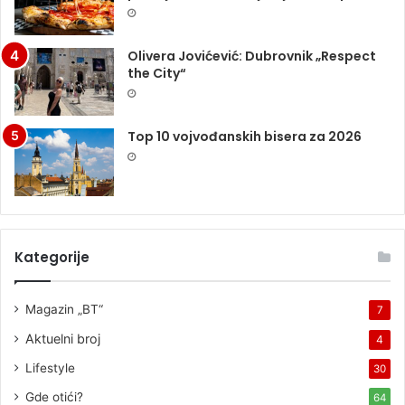
Olivera Jovićević: Dubrovnik „Respect
the City“
Top 10 vojvođanskih bisera za 2026
Kategorije
Magazin „BT“
7
Aktuelni broj
4
Lifestyle
30
Gde otići?
64