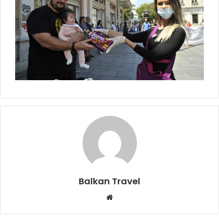
Balkan Travel
W
e