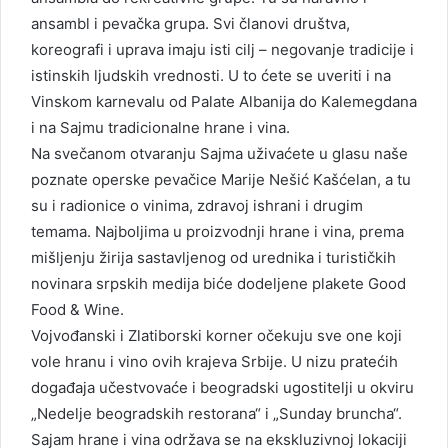
ansambl i pevačka grupa. Svi članovi društva,
koreografi i uprava imaju isti cilj – negovanje tradicije i
istinskih ljudskih vrednosti. U to ćete se uveriti i na
Vinskom karnevalu od Palate Albanija do Kalemegdana
i na Sajmu tradicionalne hrane i vina.
Na svečanom otvaranju Sajma uživaćete u glasu naše
poznate operske pevačice Marije Nešić Kašćelan, a tu
su i radionice o vinima, zdravoj ishrani i drugim
temama. Najboljima u proizvodnji hrane i vina, prema
mišljenju žirija sastavljenog od urednika i turističkih
novinara srpskih medija biće dodeljene plakete Good
Food & Wine.
Vojvođanski i Zlatiborski korner očekuju sve one koji
vole hranu i vino ovih krajeva Srbije. U nizu pratećih
događaja učestvovaće i beogradski ugostitelji u okviru
„Nedelje beogradskih restorana“ i „Sunday bruncha“.
Sajam hrane i vina održava se na ekskluzivnoj lokaciji