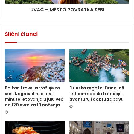
UVAC – MESTO POVRATKA SEBI
Slični članci
Balkan travel istražuje za
Drinska regata: Drina još
vas: Najpovoljnija last
jednom spojila tradiciju,
minute letovanja u julu već
avanturu i dobru zabavu
od 120 evra za 10 noćenja