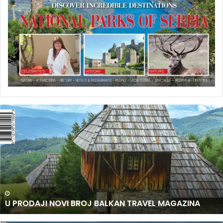
U
P
R
O
D
A
J
I
N
U PRODAJI NOVI BROJ BALKAN TRAVEL MAGAZINA
O
V