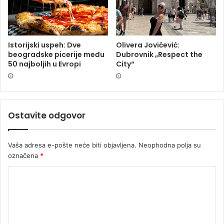
Istorijski uspeh: Dve
Olivera Jovićević:
beogradske picerije među
Dubrovnik „Respect the
50 najboljih u Evropi
City“
Ostavite odgovor
Vaša adresa e-pošte neće biti objavljena.
Neophodna polja su
označena
*