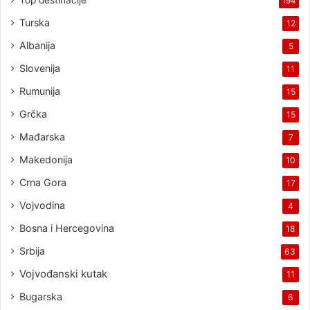
Top destinacije
194
Turska
12
Albanija
5
Slovenija
11
Rumunija
15
Grčka
15
Mađarska
7
Makedonija
10
Crna Gora
17
Vojvodina
4
Bosna i Hercegovina
18
Srbija
63
Vojvođanski kutak
11
Bugarska
6