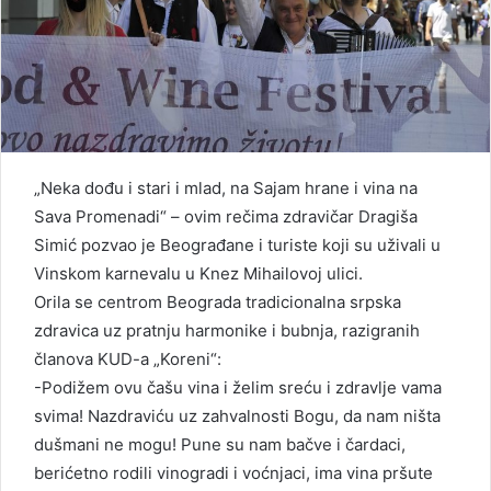
„Neka dođu i stari i mlad, na Sajam hrane i vina na
Sava Promenadi“ – ovim rečima zdravičar Dragiša
Simić pozvao je Beograđane i turiste koji su uživali u
Vinskom karnevalu u Knez Mihailovoj ulici.
Orila se centrom Beograda tradicionalna srpska
zdravica uz pratnju harmonike i bubnja, razigranih
članova KUD-a „Koreni“:
-Podižem ovu čašu vina i želim sreću i zdravlje vama
svima! Nazdraviću uz zahvalnosti Bogu, da nam ništa
dušmani ne mogu! Pune su nam bačve i čardaci,
berićetno rodili vinogradi i voćnjaci, ima vina pršute