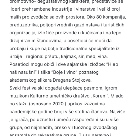
promotivno- degustativnog karaktera, predstaviće se
lideri prehrambene industrije i vinarstva i veliki broj
malih proizvođača sa ovih prostora. Oko 80 kompanija,
preduzetnika, poljoprivrednih gazdinstava i turističkih
organizacija, izložiće proizvode u kućicama i na lepo
dizajniranim štandovima, a posetioci će moći da
probaju i kupe najbolje tradicionalne specijalitete iz
Srbije i regiona: pršutu, kajmak, sir, med, vina.
Posetioci mogu obići i dve sajamske izložbe: “Hleb
naš nasušni” I slika “Boje i vino” poznatog
akademskog slikara Dragana Stojkova.
Svaki festivalski događaj ulepšaće pesmom, igrom i
muzikom Kulturno umetničko društvo „Koreni“. Mlado
po stažu (osnovano 2020.) uprkos izazovima
pandemijske godine broji više stotina članova. Najviše
je igrača, po uzrastu i umeću raspoređeni su u više
grupa, od najmlađih, preko virtuoznog izvođačkog
ansambla do rekreativne grupe. Tu su naravno i