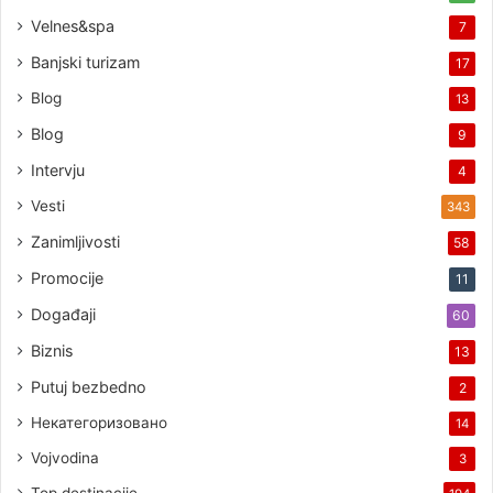
Velnes&spa
7
Banjski turizam
17
Blog
13
Blog
9
Intervju
4
Vesti
343
Zanimljivosti
58
Promocije
11
Događaji
60
Biznis
13
Putuj bezbedno
2
Некатегоризовано
14
Vojvodina
3