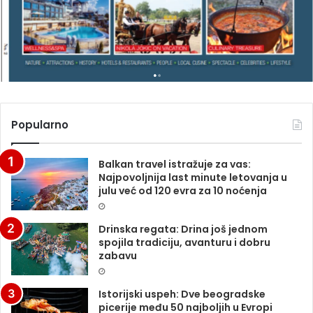
I
N
A
Popularno
Balkan travel istražuje za vas:
Najpovoljnija last minute letovanja u
julu već od 120 evra za 10 noćenja
Drinska regata: Drina još jednom
spojila tradiciju, avanturu i dobru
zabavu
Istorijski uspeh: Dve beogradske
picerije među 50 najboljih u Evropi