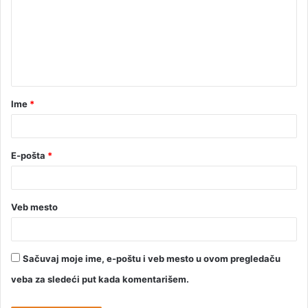
Ime
*
E-pošta
*
Veb mesto
Sačuvaj moje ime, e-poštu i veb mesto u ovom pregledaču
veba za sledeći put kada komentarišem.