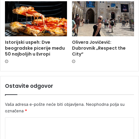
Istorijski uspeh: Dve
Olivera Jovićević:
beogradske picerije među
Dubrovnik „Respect the
50 najboljih u Evropi
City“
Ostavite odgovor
Vaša adresa e-pošte neće biti objavljena.
Neophodna polja su
označena
*