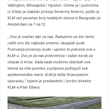
Vašington, Mineapolis i Hjuston. Ovime je i putnicima
iz Srbije je olakšan pristup Severnoj Americi, pošto je
KLM već povećao broj nedeljnih letova iz Beograda za
Amsterdam sa 7 na 12.
„ Ovo je svečan dan za nas.
Radujemo se što ćemo
raditi ono što najbolje umemo: okupljati ljude.
Putovanja povezuju ljude i upravo to pokreće sve u
KLM-u. Ovo je za nas prekretnica i važan korak za
izlazak iz krize. Sada kada možemo obavljati ove
letove sa više putnika, a potpuno poštujući sve
epidemiološke mere, KLM je bliže finansijskom
oporavku,
“ izjavio je predsednik i izvršni direktor
KLM-a Piter Elbers.