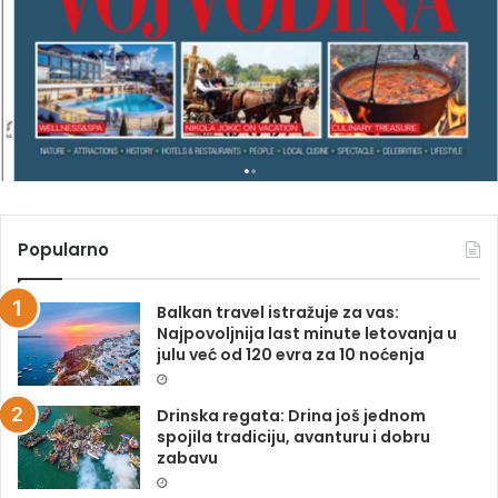
G
A
Z
I
N
A
Popularno
Balkan travel istražuje za vas:
Najpovoljnija last minute letovanja u
julu već od 120 evra za 10 noćenja
Drinska regata: Drina još jednom
spojila tradiciju, avanturu i dobru
zabavu