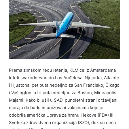
Prema zimskom redu letenja, KLM će iz Amsterdama
leteti svakodnevno do Los Anđelesa, Njujorka, Atlalnte
i Hjustona, pet puta nedeljno za San Francisko, Čikago
i Vašington, a tri puta nedeljno za Boston, Mineapolis i
Majami. Kako bi ušli u SAD, punoletni strani državljani
moraju da budu imunizovani vakcinama koje je
odobrila američka Uprava za hranu i lekove (FDA) ili
Svetska zdravstvena organizacija (SZO), dok su deca