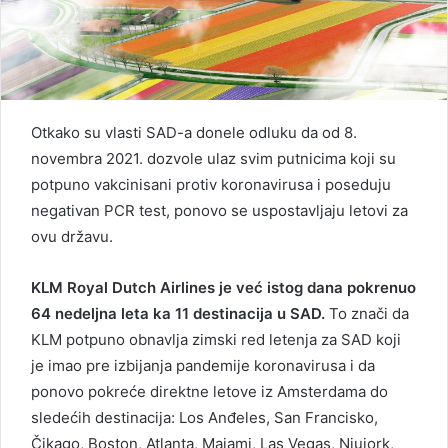
Otkako su vlasti SAD-a donele odluku da od 8.
novembra 2021. dozvole ulaz svim putnicima koji su
potpuno vakcinisani protiv koronavirusa i poseduju
negativan PCR test, ponovo se uspostavljaju letovi za
ovu državu.
KLM Royal Dutch Airlines je već istog dana pokrenuo
64 nedeljna leta ka 11 destinacija u SAD.
To znači da
KLM potpuno obnavlja zimski red letenja za SAD koji
je imao pre izbijanja pandemije koronavirusa i da
ponovo pokreće direktne letove iz Amsterdama do
sledećih destinacija: Los Anđeles, San Francisko,
Čikago, Boston, Atlanta, Majami, Las Vegas, Njujork,