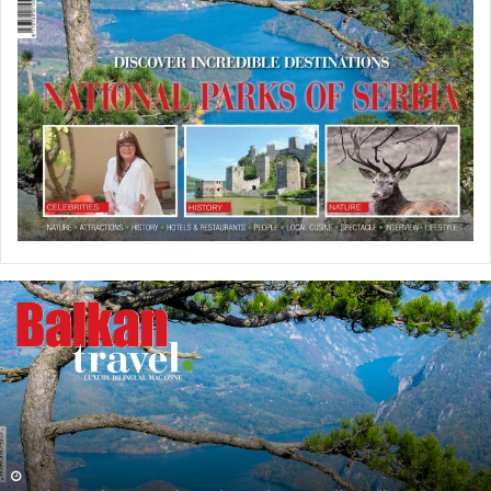
U
P
R
O
D
A
J
I
N