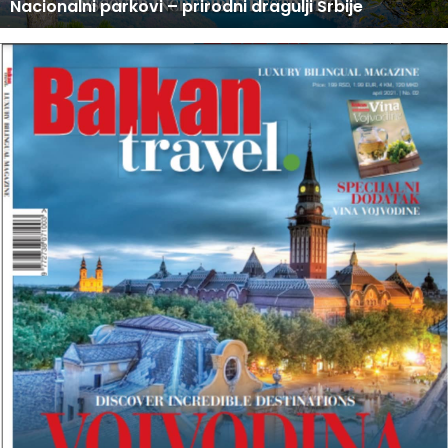
U PRODAJI NOVI BROJ BALKAN TRAVEL MAGAZINA
O
V
I
B
R
O
J
B
A
L
K
A
N
T
R
A
V
E
L
M
A