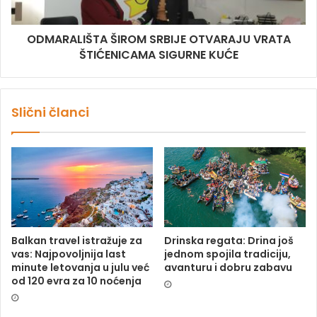
ODMARALIŠTA ŠIROM SRBIJE OTVARAJU VRATA
ŠTIĆENICAMA SIGURNE KUĆE
Slični članci
Balkan travel istražuje za
Drinska regata: Drina još
vas: Najpovoljnija last
jednom spojila tradiciju,
minute letovanja u julu već
avanturu i dobru zabavu
od 120 evra za 10 noćenja