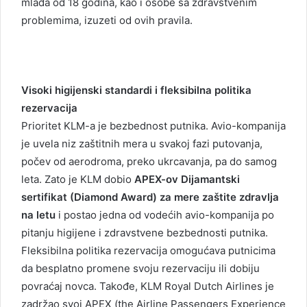
mlađa od 18 godina, kao i osobe sa zdravstvenim
problemima, izuzeti od ovih pravila.
Visoki higijenski standardi i fleksibilna politika
rezervacija
Prioritet KLM-a je bezbednost putnika. Avio-kompanija
je uvela niz zaštitnih mera u svakoj fazi putovanja,
počev od aerodroma, preko ukrcavanja, pa do samog
leta. Zato je KLM dobio
APEX-ov Dijamantski
sertifikat (Diamond Award) za mere zaštite zdravlja
na letu
i postao jedna od vodećih avio-kompanija po
pitanju higijene i zdravstvene bezbednosti putnika.
Fleksibilna politika rezervacija omogućava putnicima
da besplatno promene svoju rezervaciju ili dobiju
povraćaj novca. Takođe, KLM Royal Dutch Airlines je
zadržao svoj APEX (the Airline Passengers Experience