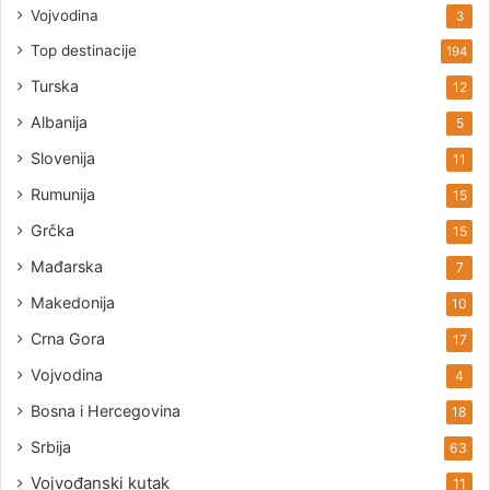
Vojvodina
3
Top destinacije
194
Turska
12
Albanija
5
Slovenija
11
Rumunija
15
Grčka
15
Mađarska
7
Makedonija
10
Crna Gora
17
Vojvodina
4
Bosna i Hercegovina
18
Srbija
63
Vojvođanski kutak
11