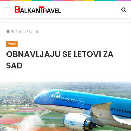
Meni
Tr
z
Početna
/
Vesti
Vesti
OBNAVLJAJU SE LETOVI ZA
SAD