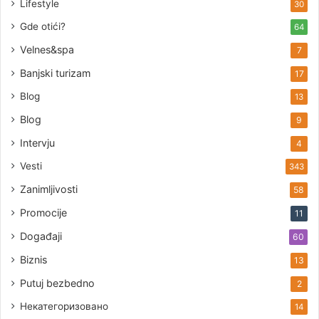
Lifestyle
30
Gde otići?
64
Velnes&spa
7
Banjski turizam
17
Blog
13
Blog
9
Intervju
4
Vesti
343
Zanimljivosti
58
Promocije
11
Događaji
60
Biznis
13
Putuj bezbedno
2
Некатегоризовано
14