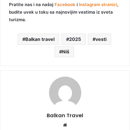
Pratite nas i na našoj
Facebook
i
Instagram stranici
,
budite uvek u toku sa najnovijim vestima iz sveta
turizma.
Balkan travel
2025
vesti
Niš
Balkan Travel
W