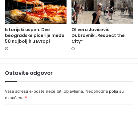
Istorijski uspeh: Dve
Olivera Jovićević:
beogradske picerije među
Dubrovnik „Respect the
50 najboljih u Evropi
City“
Ostavite odgovor
Vaša adresa e-pošte neće biti objavljena.
Neophodna polja su
označena
*