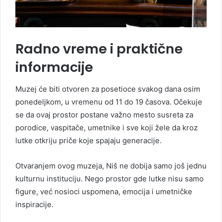
Radno vreme i praktične
informacije
Muzej će biti otvoren za posetioce svakog dana osim
ponedeljkom, u vremenu od 11 do 19 časova. Očekuje
se da ovaj prostor postane važno mesto susreta za
porodice, vaspitače, umetnike i sve koji žele da kroz
lutke otkriju priče koje spajaju generacije.
Otvaranjem ovog muzeja, Niš ne dobija samo još jednu
kulturnu instituciju. Nego prostor gde lutke nisu samo
figure, već nosioci uspomena, emocija i umetničke
inspiracije.