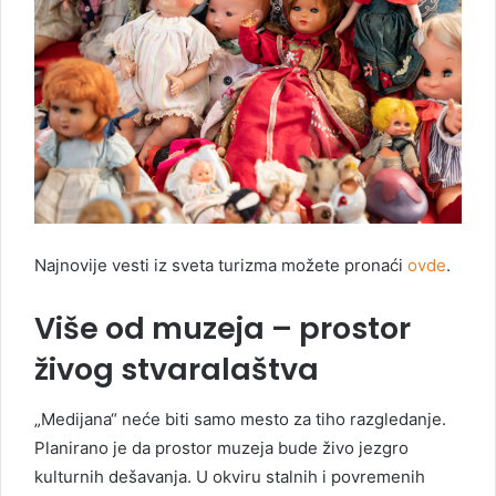
Najnovije vesti iz sveta turizma možete pronaći
ovde
.
Više od muzeja – prostor
živog stvaralaštva
„Medijana“ neće biti samo mesto za tiho razgledanje.
Planirano je da prostor muzeja bude živo jezgro
kulturnih dešavanja. U okviru stalnih i povremenih