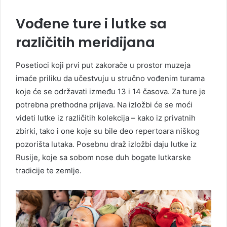
Vođene ture i lutke sa
različitih meridijana
Posetioci koji prvi put zakorače u prostor muzeja
imaće priliku da učestvuju u stručno vođenim turama
koje će se održavati između 13 i 14 časova. Za ture je
potrebna prethodna prijava. Na izložbi će se moći
videti lutke iz različitih kolekcija – kako iz privatnih
zbirki, tako i one koje su bile deo repertoara niškog
pozorišta lutaka. Posebnu draž izložbi daju lutke iz
Rusije, koje sa sobom nose duh bogate lutkarske
tradicije te zemlje.