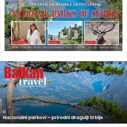
U
P
R
O
D
A
J
I
N
U PRODAJI NOVI BROJ BALKAN TRAVEL MAGAZINA
O
V