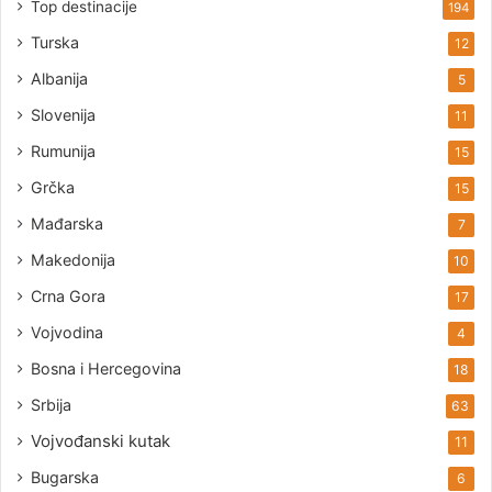
Top destinacije
194
Turska
12
Albanija
5
Slovenija
11
Rumunija
15
Grčka
15
Mađarska
7
Makedonija
10
Crna Gora
17
Vojvodina
4
Bosna i Hercegovina
18
Srbija
63
Vojvođanski kutak
11
Bugarska
6