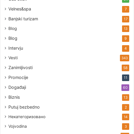
Velnes&spa
7
Banjski turizam
17
Blog
13
Blog
9
Intervju
4
Vesti
343
Zanimljivosti
58
Promocije
11
Događaji
60
Biznis
13
Putuj bezbedno
2
Некатегоризовано
14
Vojvodina
3