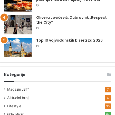
Olivera Jovićević: Dubrovnik „Respect
the City“
Top 10 vojvođanskih bisera za 2026
Kategorije
Magazin „BT“
7
Aktuelni broj
4
Lifestyle
30
Gde otići?
64