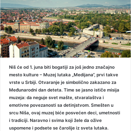
Niš će od 1. juna biti bogatiji za još jedno značajno
mesto kulture – Muzej lutaka „Medijana“, prvi takve
vrste u Srbiji. Otvaranje je simbolično zakazano za
Međunarodni dan deteta. Time se jasno ističe misija
muzeja: da neguje svet mašte, stvaralaštva i
emotivne povezanosti sa detinjstvom. Smešten u
srcu Niša, ovaj muzej biće posvećen deci, umetnosti
i tradiciji. Naravno i svima koji žele da ožive
uspomene i podsete se čarolije iz sveta lutaka.