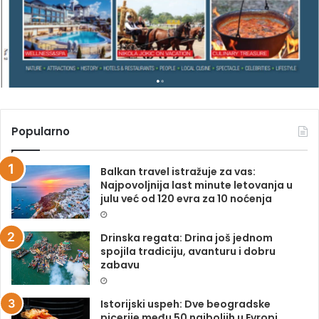
Z
I
N
A
Popularno
Balkan travel istražuje za vas:
Najpovoljnija last minute letovanja u
julu već od 120 evra za 10 noćenja
Drinska regata: Drina još jednom
spojila tradiciju, avanturu i dobru
zabavu
Istorijski uspeh: Dve beogradske
picerije među 50 najboljih u Evropi