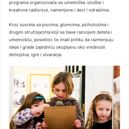
programa organizovaće se umetničke izložbe i
kreativne radionice, namenjene i deci i odraslima.
Kroz susrete sa piscima, glumcima, psiholozima i
drugim stručnjacima koji se bave razvojem deteta i
umetnošću, posetioci će imati priliku da razmenjuju
ideje i grade zajednicu okupljenu oko vrednosti
detinjstva, igre i stvaranja.