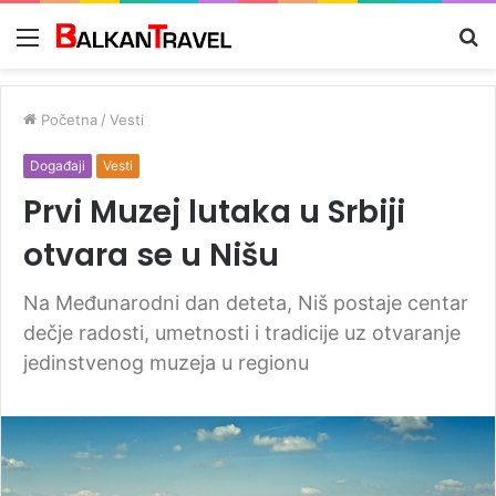
Meni
Tr
z
Početna
/
Vesti
Događaji
Vesti
Prvi Muzej lutaka u Srbiji
otvara se u Nišu
Na Međunarodni dan deteta, Niš postaje centar
dečje radosti, umetnosti i tradicije uz otvaranje
jedinstvenog muzeja u regionu