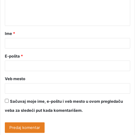
Ime
*
E-pošta
*
Veb mesto
Sačuvaj moje ime, e-poštu i veb mesto u ovom pregledaču
veba za sledeći put kada komentarišem.