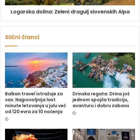
Logarska dolina: Zeleni dragulj slovenskih Alpa
Slični članci
Balkan travel istražuje za
Drinska regata: Drina još
vas: Najpovoljnija last
jednom spojila tradiciju,
minute letovanja u julu već
avanturu i dobru zabavu
od 120 evra za 10 noćenja