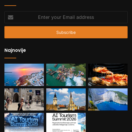
Enter
your
Email
address
Najnovije