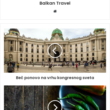
Balkan Travel
W
e
b
s
i
t
e
Beč ponovo na vrhu kongresnog sveta