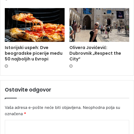
Istorijski uspeh: Dve
Olivera Jovićević:
beogradske picerije među
Dubrovnik „Respect the
50 najboljih u Evropi
City“
Ostavite odgovor
Vaša adresa e-pošte neće biti objavljena.
Neophodna polja su
označena
*