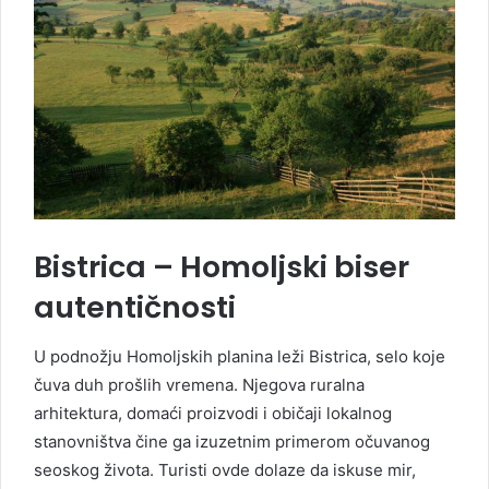
Bistrica – Homoljski biser
autentičnosti
U podnožju Homoljskih planina leži Bistrica, selo koje
čuva duh prošlih vremena. Njegova ruralna
arhitektura, domaći proizvodi i običaji lokalnog
stanovništva čine ga izuzetnim primerom očuvanog
seoskog života. Turisti ovde dolaze da iskuse mir,