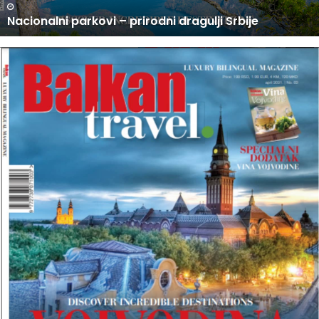
N
U PRODAJI NOVI BROJ BALKAN TRAVEL MAGAZINA
O
V
I
B
R
O
J
B
A
L
K
A
N
T
R
A
V
E
L
M