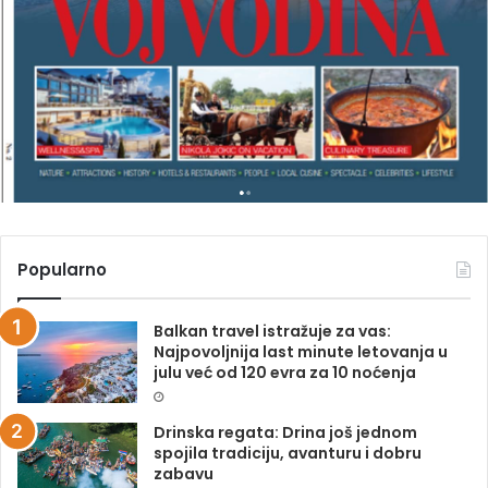
A
G
A
Z
I
N
A
Popularno
Balkan travel istražuje za vas:
Najpovoljnija last minute letovanja u
julu već od 120 evra za 10 noćenja
Drinska regata: Drina još jednom
spojila tradiciju, avanturu i dobru
zabavu