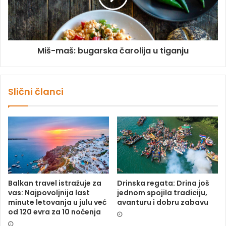
Miš-maš: bugarska čarolija u tiganju
Slični članci
Balkan travel istražuje za
Drinska regata: Drina još
vas: Najpovoljnija last
jednom spojila tradiciju,
minute letovanja u julu već
avanturu i dobru zabavu
od 120 evra za 10 noćenja