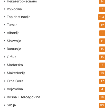
Некатегоризовано
14
Vojvodina
3
Top destinacije
194
Turska
12
Albanija
5
Slovenija
11
Rumunija
15
Grčka
15
Mađarska
7
Makedonija
10
Crna Gora
17
Vojvodina
4
Bosna i Hercegovina
18
Srbija
63