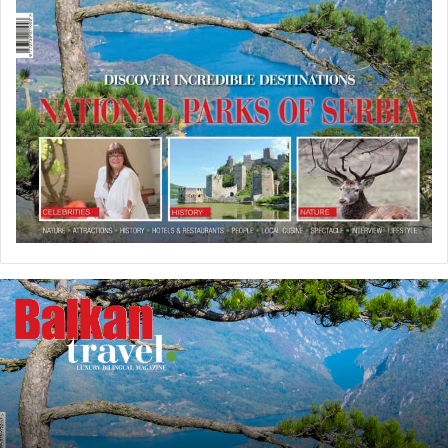
U
P
R
O
D
A
J
I