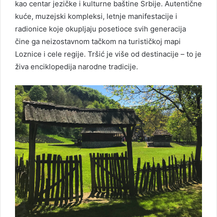
kao centar jezičke i kulturne baštine Srbije. Autentične
kuće, muzejski kompleksi, letnje manifestacije i
radionice koje okupljaju posetioce svih generacija
čine ga neizostavnom tačkom na turističkoj mapi
Loznice i cele regije. Tršić je više od destinacije – to je
živa enciklopedija narodne tradicije.