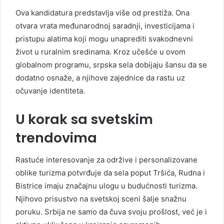
Ova kandidatura predstavlja više od prestiža. Ona
otvara vrata međunarodnoj saradnji, investicijama i
pristupu alatima koji mogu unaprediti svakodnevni
život u ruralnim sredinama. Kroz učešće u ovom
globalnom programu, srpska sela dobijaju šansu da se
dodatno osnaže, a njihove zajednice da rastu uz
očuvanje identiteta.
U korak sa svetskim
trendovima
Rastuće interesovanje za održive i personalizovane
oblike turizma potvrđuje da sela poput Tršića, Rudna i
Bistrice imaju značajnu ulogu u budućnosti turizma.
Njihovo prisustvo na svetskoj sceni šalje snažnu
poruku. Srbija ne samo da čuva svoju prošlost, već je i