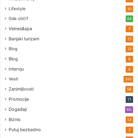
Lifestyle
30
Gde otići?
64
Velnes&spa
7
Banjski turizam
17
Blog
13
Blog
9
Intervju
4
Vesti
343
Zanimljivosti
58
Promocije
11
Događaji
60
Biznis
13
Putuj bezbedno
2