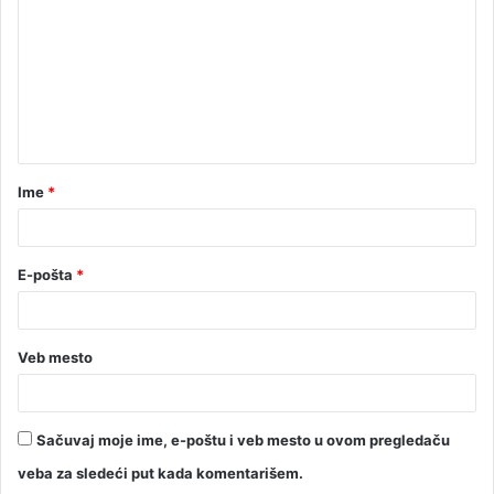
Ime
*
E-pošta
*
Veb mesto
Sačuvaj moje ime, e-poštu i veb mesto u ovom pregledaču
veba za sledeći put kada komentarišem.