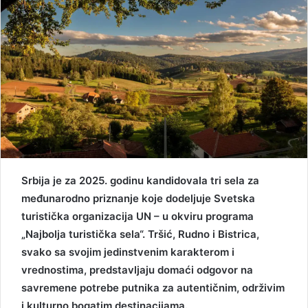
Srbija je za 2025. godinu kandidovala tri sela za
međunarodno priznanje koje dodeljuje Svetska
turistička organizacija UN – u okviru programa
„Najbolja turistička sela“. Tršić, Rudno i Bistrica,
svako sa svojim jedinstvenim karakterom i
vrednostima, predstavljaju domaći odgovor na
savremene potrebe putnika za autentičnim, održivim
i kulturno bogatim destinacijama.