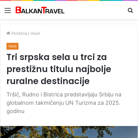
Meni
Tr
z
Početna
/
Vesti
Vesti
Tri srpska sela u trci za
prestižnu titulu najbolje
ruralne destinacije
Tršić, Rudno i Bistrica predstavljaju Srbiju na
globalnom takmičenju UN Turizma za 2025.
godinu