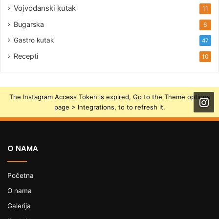
Vojvođanski kutak
11
Bugarska
6
Gastro kutak
47
Recepti
10
The Instagram Access Token is expired, Go to the Theme options
page > Integrations, to to refresh it.
O NAMA
Početna
O nama
Galerija