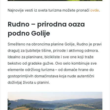
Najnovije vesti iz sveta turizma možete pronaći
ovde
.
Rudno – prirodna oaza
podno Golije
Smešteno na obroncima planine Golije, Rudno je pravi
dragulj za ljubitelje tišine, prirode i aktivnog odmora.
Idealno za planinare, bicikliste i sve one koji traže
bekstvo od gradske gužve. Ovo selo kombinuje sve
elemente održivog turizma – od domaće hrane do
gostoprimljivih domaćinstava koja nude autentični
doživljaj života u planini.