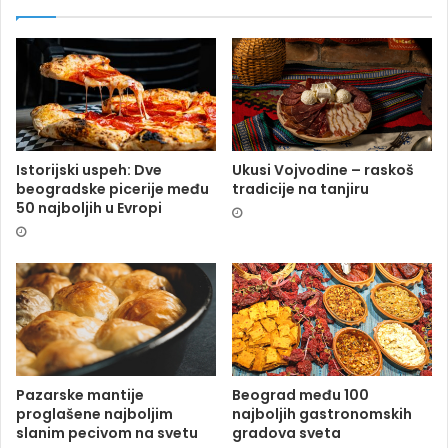
Istorijski uspeh: Dve
Ukusi Vojvodine – raskoš
beogradske picerije među
tradicije na tanjiru
50 najboljih u Evropi
Pazarske mantije
Beograd među 100
proglašene najboljim
najboljih gastronomskih
slanim pecivom na svetu
gradova sveta