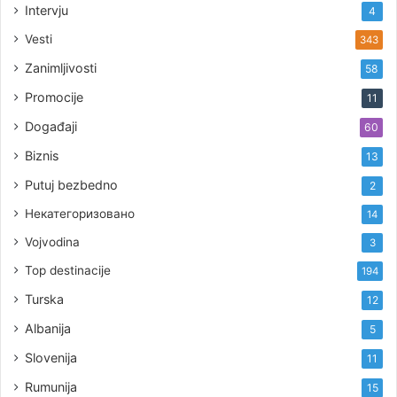
Intervju
4
Vesti
343
Zanimljivosti
58
Promocije
11
Događaji
60
Biznis
13
Putuj bezbedno
2
Некатегоризовано
14
Vojvodina
3
Top destinacije
194
Turska
12
Albanija
5
Slovenija
11
Rumunija
15