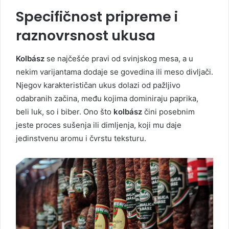
Specifičnost pripreme i
raznovrsnost ukusa
Kolbász
se najčešće pravi od svinjskog mesa, a u
nekim varijantama dodaje se govedina ili meso divljači.
Njegov karakterističan ukus dolazi od pažljivo
odabranih začina, među kojima dominiraju paprika,
beli luk, so i biber. Ono što
kolbász
čini posebnim
jeste proces sušenja ili dimljenja, koji mu daje
jedinstvenu aromu i čvrstu teksturu.