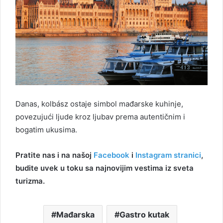
Danas, kolbász ostaje simbol mađarske kuhinje,
povezujući ljude kroz ljubav prema autentičnim i
bogatim ukusima.
Pratite nas i na našoj
Facebook
i
Instagram stranici
,
budite uvek u toku sa najnovijim vestima iz sveta
turizma.
Mađarska
Gastro kutak