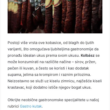
Postoji više vrsta ove kobasice, od blagih do ljutih
varijanti, što omogućava ljubiteljima gastronomije da
pronađu idealan ukus prema svom ukusu.
Kolbász
se
može konzumirati na različite načine – sirov, pržen,
pečen ili kuvan, a često se koristi i kao dodatak
supama, jelima sa krompirom i raznim prilozima.
Neizostavno se služi uz kiselu zimnicu, najčešće kiseli
krastavac, koji dodatno ističe njegov bogat ukus.
Otkrijte neobične gastronomske specijalitete u našoj
rubrici
Gastro kutak
.