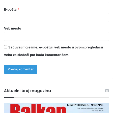
E-pošta
*
Veb mesto
Sačuvaj moje ime, e-poštu i veb mesto u ovom pregledaču
veba za sledeći put kada komentarišem.
Aktuelni broj magazina