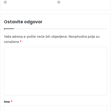
Ostavite odgovor
Vaša adresa e-pošte neće biti objavljena.
Neophodna polja su
označena
*
Ime
*