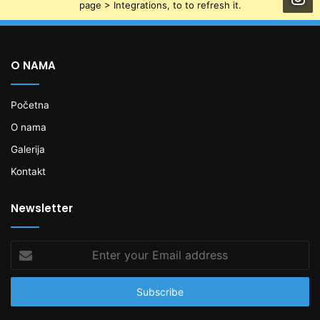
page > Integrations, to to refresh it.
O NAMA
Početna
O nama
Galerija
Kontakt
Newsletter
Enter
your
Email
address