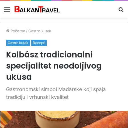
Meni
Tr
z
Početna
/
Gastro kutak
Gastro kutak
Recepti
Kolbász tradicionalni
specijalitet neodoljivog
ukusa
Gastronomski simbol Mađarske koji spaja
tradiciju i vrhunski kvalitet