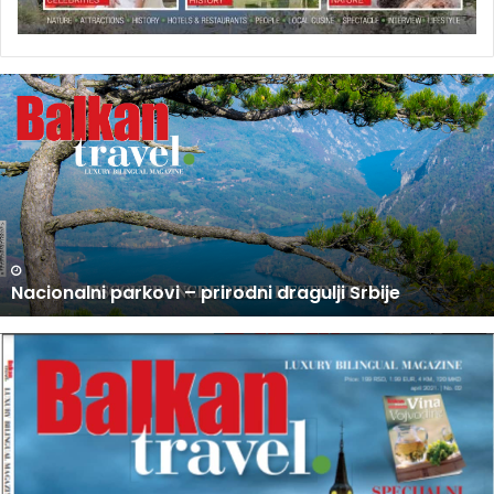
U
P
R
O
D
A
J
I
N
U PRODAJI NOVI BROJ BALKAN TRAVEL MAGAZINA
O
V
I
B
R
O
J
B
A