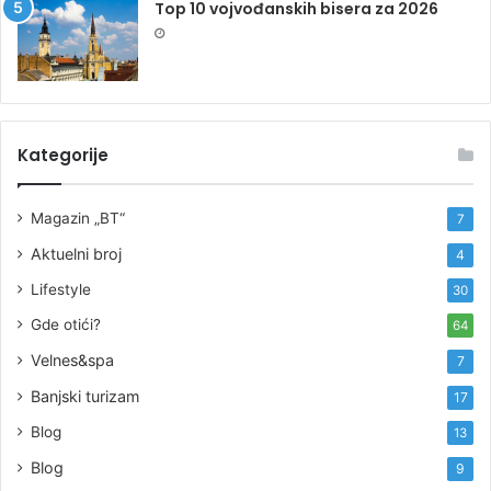
Top 10 vojvođanskih bisera za 2026
Kategorije
Magazin „BT“
7
Aktuelni broj
4
Lifestyle
30
Gde otići?
64
Velnes&spa
7
Banjski turizam
17
Blog
13
Blog
9