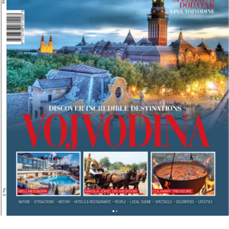
L
K
A
N
T
R
A
V
E
L
M
A
G
A
Z
I
N
A