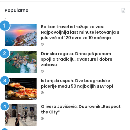
Popularno
Balkan travel istražuje za vas:
Najpovoljnija last minute letovanja u
julu već od 120 evra za 10 noćenja
Drinska regata: Drina još jednom
spojila tradiciju, avanturu i dobru
zabavu
Istorijski uspeh: Dve beogradske
picerije među 50 najboljih u Evropi
Olivera Jovićević: Dubrovnik „Respect
the City“