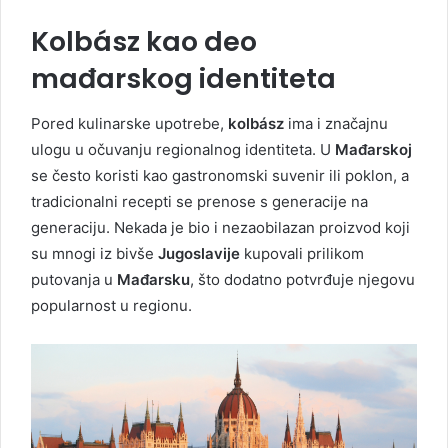
Kolbász kao deo
mađarskog identiteta
Pored kulinarske upotrebe,
kolbász
ima i značajnu
ulogu u očuvanju regionalnog identiteta. U
Mađarskoj
se često koristi kao gastronomski suvenir ili poklon, a
tradicionalni recepti se prenose s generacije na
generaciju. Nekada je bio i nezaobilazan proizvod koji
su mnogi iz bivše
Jugoslavije
kupovali prilikom
putovanja u
Mađarsku
, što dodatno potvrđuje njegovu
popularnost u regionu.