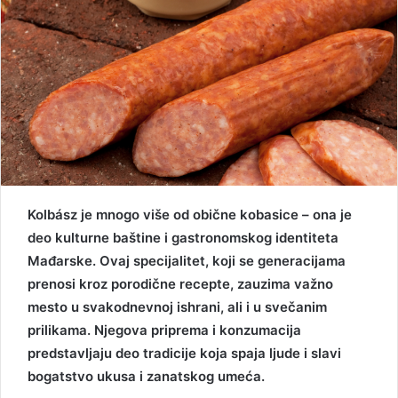
Kolbász je mnogo više od obične kobasice – ona je
deo kulturne baštine i gastronomskog identiteta
Mađarske. Ovaj specijalitet, koji se generacijama
prenosi kroz porodične recepte, zauzima važno
mesto u svakodnevnoj ishrani, ali i u svečanim
prilikama. Njegova priprema i konzumacija
predstavljaju deo tradicije koja spaja ljude i slavi
bogatstvo ukusa i zanatskog umeća.