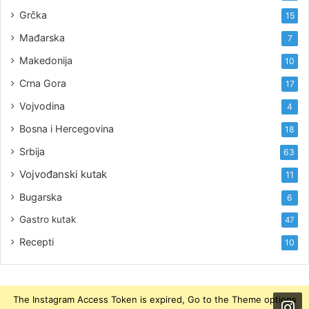
Grčka
15
Mađarska
7
Makedonija
10
Crna Gora
17
Vojvodina
4
Bosna i Hercegovina
18
Srbija
63
Vojvođanski kutak
11
Bugarska
6
Gastro kutak
47
Recepti
10
The Instagram Access Token is expired, Go to the Theme options