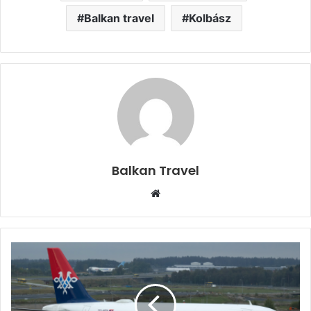
Balkan travel
Kolbász
Balkan Travel
W
e
b
s
i
t
e