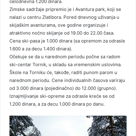
celodnevna 1.200 dinara.
Zimske sadržaje pripremio je i Avantura park, koji se
nalazi u centru Zlatibora. Pored dnevnog uživanja u
skijaškim avanturama, ove godine organizuje i
atraktivno noćno skijanje od 19.00 do 22.00 časa.
Cena ski-pasa je 1.000 dinara (sa opremom za odrasle
1.600 a za decu 1.400 dinara).
Očekuje se da u narednom periodu počne sa radom
ski-centar Tornik, u skladu sa vremenskim uslovima.
Škole na Torniku će, takođe, raditi punom parom u
narednom periodu. Cene individualnih časova variraju
od 3.000 dinara (pojedinačno) do 12.000 (grupno).
Iznajmljivanje ski-opreme za odrasle kreće se od
1.200 dinara, a za decu 1.000 dinara po danu.