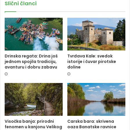
Slični članci
Drinska regata: Drina još
Tvrđava Kale: svedok
jednom spojila tradiciju,
istorije i čuvar pirotske
avanturu i dobru zabavu
doline
Visočka banja: prirodni
Carska bara: skrivena
fenomen u kanjonu Velikog
oaza Banatske ravnice