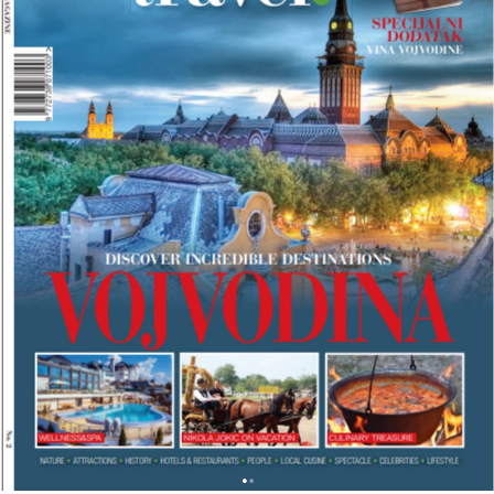
A
L
K
A
N
T
R
A
V
E
L
M
A
G
A
Z
I
N
A