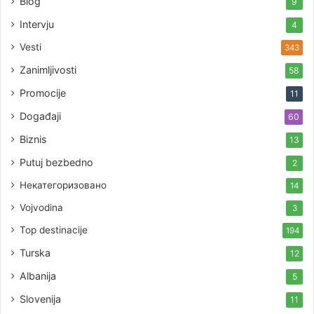
Blog
9
Intervju
4
Vesti
343
Zanimljivosti
58
Promocije
11
Događaji
60
Biznis
13
Putuj bezbedno
2
Некатегоризовано
14
Vojvodina
3
Top destinacije
194
Turska
12
Albanija
5
Slovenija
11