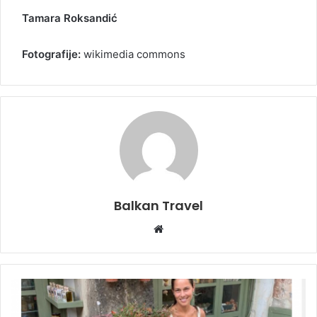
Tamara Roksandić
Fotografije:
wikimedia commons
Balkan Travel
W
e
b
s
i
t