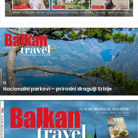
U
P
R
O
D
A
J
I
N
U PRODAJI NOVI BROJ BALKAN TRAVEL MAGAZINA
O
V
I
B
R
O
J
B