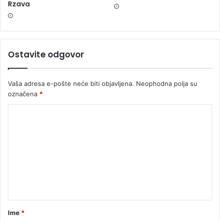
Rzava
Ostavite odgovor
Vaša adresa e-pošte neće biti objavljena.
Neophodna polja su
označena
*
Ime
*