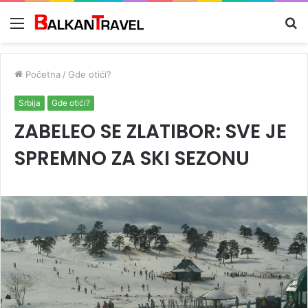
Meni
Tr
z
Početna
/
Gde otići?
Srbija
Gde otići?
ZABELEO SE ZLATIBOR: SVE JE
SPREMNO ZA SKI SEZONU