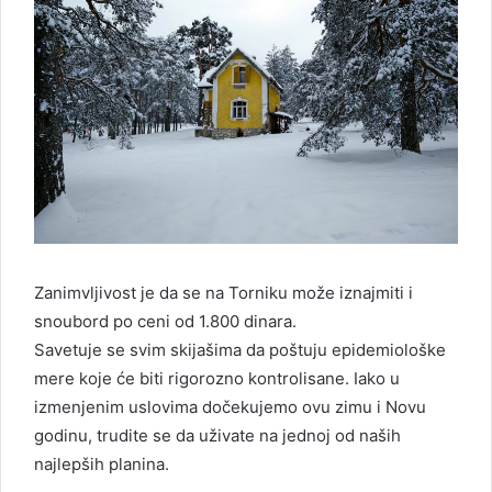
Zanimvljivost je da se na Torniku može iznajmiti i
snoubord po ceni od 1.800 dinara.
Savetuje se svim skijašima da poštuju epidemiološke
mere koje će biti rigorozno kontrolisane. Iako u
izmenjenim uslovima dočekujemo ovu zimu i Novu
godinu, trudite se da uživate na jednoj od naših
najlepših planina.