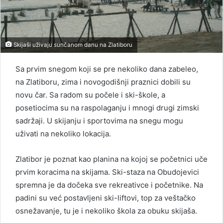
Skijaši uživaju sunčanom danu na Zlatiboru
Sa prvim snegom koji se pre nekoliko dana zabeleo,
na Zlatiboru, zima i novogodišnji praznici dobili su
novu čar. Sa radom su počele i ski-škole, a
posetiocima su na raspolaganju i mnogi drugi zimski
sadržaji. U skijanju i sportovima na snegu mogu
uživati na nekoliko lokacija.
Zlatibor je poznat kao planina na kojoj se početnici uče
prvim koracima na skijama. Ski-staza na Obudojevici
spremna je da dočeka sve rekreativce i početnike. Na
padini su već postavljeni ski-liftovi, top za veštačko
osnežavanje, tu je i nekoliko škola za obuku skijaša.