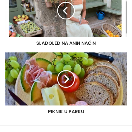
e
SLADOLED NA ANIN NAČIN
PIKNIK U PARKU