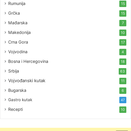
Rumunija
15
Grčka
15
Mađarska
7
Makedonija
10
Crna Gora
17
Vojvodina
4
Bosna i Hercegovina
18
Srbija
63
Vojvođanski kutak
11
Bugarska
6
Gastro kutak
47
Recepti
10