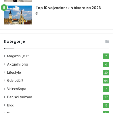
Top 10 vojvođanskih bisera za 2026
Kategorije
Magazin „BT“
7
Aktuelni broj
4
Lifestyle
30
Gde otići?
64
Velnes&spa
7
Banjski turizam
17
Blog
13