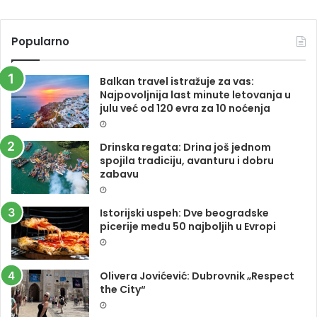
Popularno
Balkan travel istražuje za vas:
Najpovoljnija last minute letovanja u
julu već od 120 evra za 10 noćenja
Drinska regata: Drina još jednom
spojila tradiciju, avanturu i dobru
zabavu
Istorijski uspeh: Dve beogradske
picerije među 50 najboljih u Evropi
Olivera Jovićević: Dubrovnik „Respect
the City“