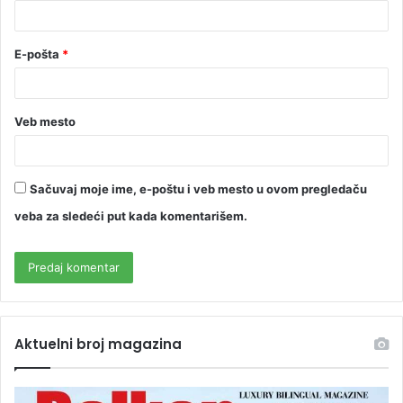
E-pošta
*
Veb mesto
Sačuvaj moje ime, e-poštu i veb mesto u ovom pregledaču
veba za sledeći put kada komentarišem.
Aktuelni broj magazina