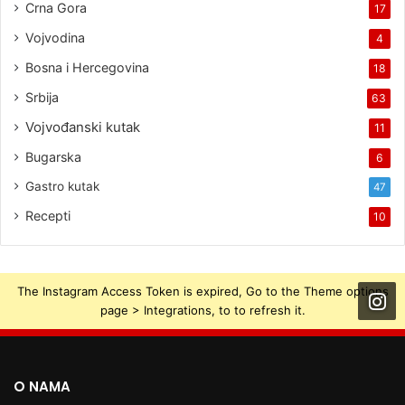
Crna Gora
17
Vojvodina
4
Bosna i Hercegovina
18
Srbija
63
Vojvođanski kutak
11
Bugarska
6
Gastro kutak
47
Recepti
10
The Instagram Access Token is expired, Go to the Theme options
page > Integrations, to to refresh it.
O NAMA