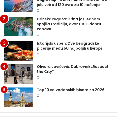
julu već od 120 evra za 10 noćenja
Drinska regata: Drina još jednom
spojila tradiciju, avanturu i dobru
zabavu
Istorijski uspeh: Dve beogradske
picerije među 50 najboljih u Evropi
Olivera Jovićević: Dubrovnik „Respect
the City“
Top 10 vojvođanskih bisera za 2026