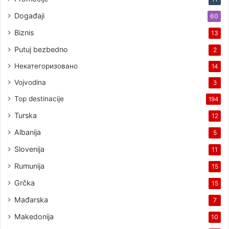
Događaji
60
Biznis
13
Putuj bezbedno
2
Некатегоризовано
14
Vojvodina
3
Top destinacije
194
Turska
12
Albanija
5
Slovenija
11
Rumunija
15
Grčka
15
Mađarska
7
Makedonija
10