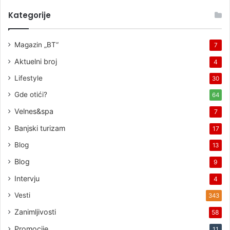
Kategorije
Magazin „BT“
7
Aktuelni broj
4
Lifestyle
30
Gde otići?
64
Velnes&spa
7
Banjski turizam
17
Blog
13
Blog
9
Intervju
4
Vesti
343
Zanimljivosti
58
Promocije
11