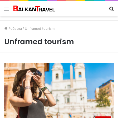
Meni
Tr
z
Početna
/
Unframed tourism
Unframed tourism