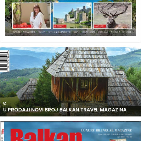
U
P
R
O
D
A
J
I
N
U PRODAJI NOVI BROJ BALKAN TRAVEL MAGAZINA
O
V
I
B
R