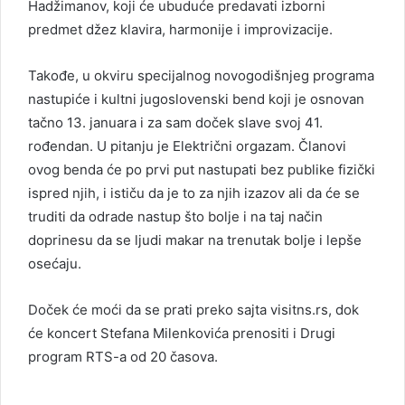
Hadžimanov, koji će ubuduće predavati izborni
predmet džez klavira, harmonije i improvizacije.
Takođe, u okviru specijalnog novogodišnjeg programa
nastupiće i kultni jugoslovenski bend koji je osnovan
tačno 13. januara i za sam doček slave svoj 41.
rođendan. U pitanju je Električni orgazam. Članovi
ovog benda će po prvi put nastupati bez publike fizički
ispred njih, i ističu da je to za njih izazov ali da će se
truditi da odrade nastup što bolje i na taj način
doprinesu da se ljudi makar na trenutak bolje i lepše
osećaju.
Doček će moći da se prati preko sajta visitns.rs, dok
će koncert Stefana Milenkovića prenositi i Drugi
program RTS-a od 20 časova.