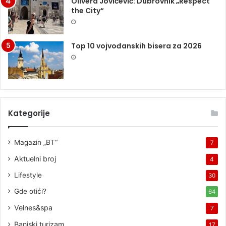
Olivera Jovićević: Dubrovnik „Respect
the City“
Top 10 vojvođanskih bisera za 2026
Kategorije
Magazin „BT“
7
Aktuelni broj
4
Lifestyle
30
Gde otići?
64
Velnes&spa
7
Banjski turizam
17