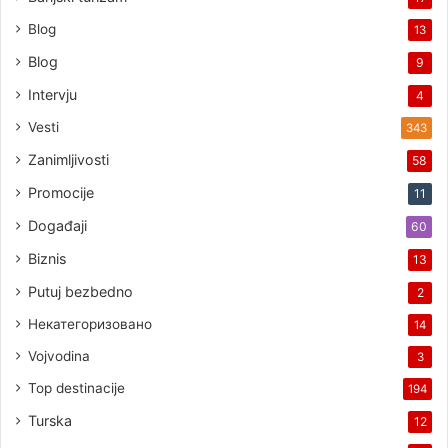
Blog
13
Blog
9
Intervju
4
Vesti
343
Zanimljivosti
58
Promocije
11
Događaji
60
Biznis
13
Putuj bezbedno
2
Некатегоризовано
14
Vojvodina
3
Top destinacije
194
Turska
12