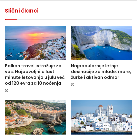
Slični članci
Balkan travel istražuje za
Najpopularnije letnje
vas: Najpovoljnija last
desinacije za mlade: more,
minute letovanja u julu već
žurke i aktivan odmor
od 120 evra za 10 noćenja