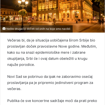
Nešto drugačiji doček od onih na koje smo navikli
Večeras bi, da je situacija uobičajena širom Srbije bio
proslavljan doček pravoslavne Nove godine. Međutim,
kako su na snazi epidemiološke mere i zabrane
okupljanja, Srbi će i ovaj datum obeležiti u krugu
najuže porodice.
Novi Sad se pobrinuo da ipak ne zaboravimo osećaj
proslavljanja pa je pripremio jedinstveni program za
večeras.
Publika će sve koncertne sadržaje moći da prati preko