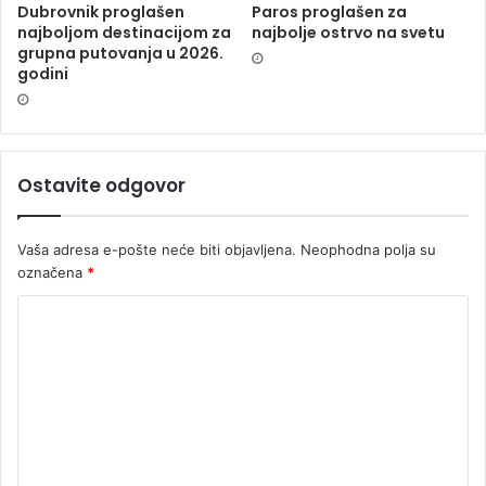
Dubrovnik proglašen
Paros proglašen za
najboljom destinacijom za
najbolje ostrvo na svetu
grupna putovanja u 2026.
godini
Ostavite odgovor
Vaša adresa e-pošte neće biti objavljena.
Neophodna polja su
označena
*