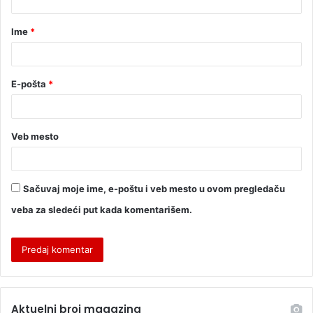
Ime
*
E-pošta
*
Veb mesto
Sačuvaj moje ime, e-poštu i veb mesto u ovom pregledaču
veba za sledeći put kada komentarišem.
Aktuelni broj magazina