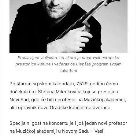
Proslavljeni violinista, od skoro je stanovnik evropske
prestonice kulture i večeras će ulepšati program svojim
talentom
Po starom srpskom kalendaru, 7529. godinu ćemo
dočekati i uz Stefana Milenkovića koji se preselio u
Novi Sad, gde će biti i profesor na Muzičkoj akademiji,
ali i upravnik nove Gradske koncertne dvorane.
Specijalni gost na koncertu je i još jedan novi profesor
na Muzičkoj akademiji u Novom Sadu – Vasil