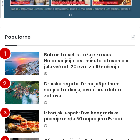
Popularno
Balkan travel istražuje za vas:
Najpovoljnija last minute letovanja u
julu već od 120 evra za 10 noćenja
Drinska regata: Drina još jednom
spojila tradiciju, avanturu i dobru
zabavu
Istorijski uspeh: Dve beogradske
picerije među 50 najboljih u Evropi