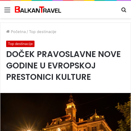
Meni
Tr
z
Početna
/
Top destinacije
Top destinacije
DOČEK PRAVOSLAVNE NOVE
GODINE U EVROPSKOJ
PRESTONICI KULTURE