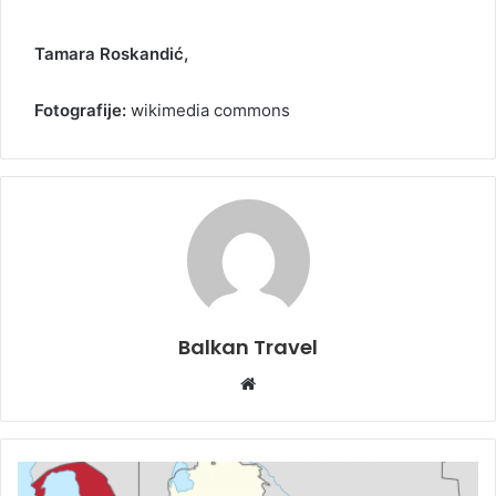
Tamara Roskandić,
Fotografije:
wikimedia commons
Balkan Travel
W
e
b
s
i