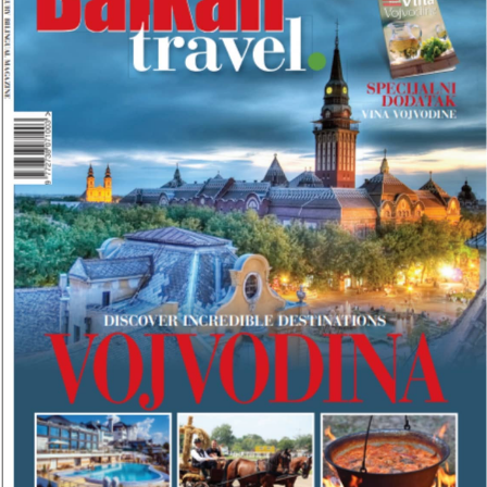
O
J
B
A
L
K
A
N
T
R
A
V
E
L
M
A
G
A
Z
I
N
A