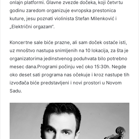
onlajn platformi. Glavne zvezde dočeka, koji četvrtu
godinu zaredom organizuje evropska prestonica
kuture, jesu poznati violinista Stefan Milenković i
„Električni orgazam“.
Koncertne sale biće prazne, ali sam doček ostaće isti,
uz mnoštvo nastupa snimljenih na 10 lokacija, za šta je
organizatorima jedinstvenog poduhvata bilo potrebno
mesec dana.Programi počinju već oko 15:30h. Negde
oko deset sati programa nas očekuje i kroz nastupe tih
izvođača biće predstavljeni i novi prostori u Novom
Sadu.