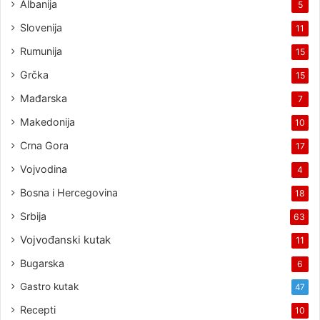
Albanija
5
Slovenija
11
Rumunija
15
Grčka
15
Mađarska
7
Makedonija
10
Crna Gora
17
Vojvodina
4
Bosna i Hercegovina
18
Srbija
63
Vojvođanski kutak
11
Bugarska
6
Gastro kutak
47
Recepti
10