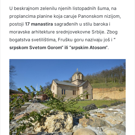
U beskrajnom zelenilu njenih listopadnih šuma, na
proplancima planine koja caruje Panonskom nizijom,
postoji
17 manastira
sagrađenih u stilu baroka i
moravske arhitekture srednjovekovne Srbije. Zbog
bogatstva svetilištima, Frušku goru nazivaju još i
“
srpskom Svetom Gorom“ ili “srpskim Atosom“
.