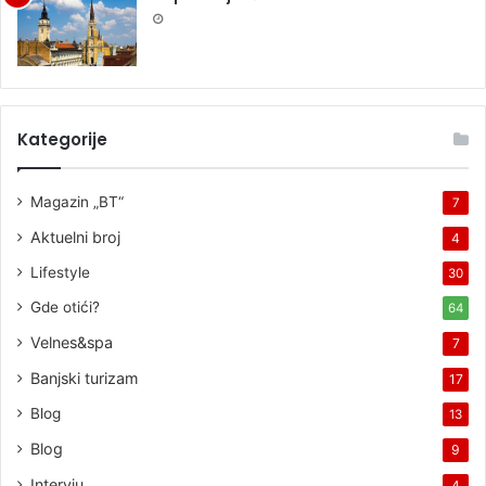
Kategorije
Magazin „BT“
7
Aktuelni broj
4
Lifestyle
30
Gde otići?
64
Velnes&spa
7
Banjski turizam
17
Blog
13
Blog
9
Intervju
4