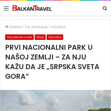
Meni
Tr
z
Početna
/
Top destinacije
/
Vojvodina
Vojvođanski kutak
Srbija
Vojvodina
PRVI NACIONALNI PARK U
NAŠOJ ZEMLJI – ZA NJU
KAŽU DA JE „SRPSKA SVETA
GORA“