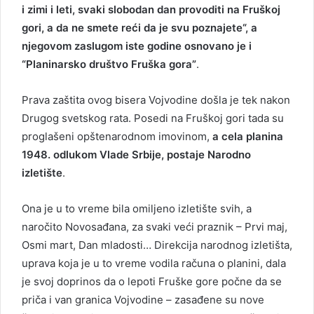
i zimi i leti, svaki slobodan dan provoditi na Fruškoj
gori, a da ne smete reći da je svu poznajete“, a
njegovom zaslugom iste godine osnovano je i
“Planinarsko društvo Fruška gora”
.
Prava zaštita ovog bisera Vojvodine došla je tek nakon
Drugog svetskog rata. Posedi na Fruškoj gori tada su
proglašeni opštenarodnom imovinom,
a cela planina
1948. odlukom Vlade Srbije, postaje Narodno
izletište
.
Ona je u to vreme bila omiljeno izletište svih, a
naročito Novosađana, za svaki veći praznik – Prvi maj,
Osmi mart, Dan mladosti… Direkcija narodnog izletišta,
uprava koja je u to vreme vodila računa o planini, dala
je svoj doprinos da o lepoti Fruške gore počne da se
priča i van granica Vojvodine – zasađene su nove