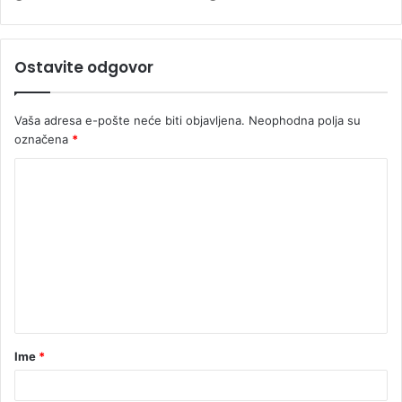
Ostavite odgovor
Vaša adresa e-pošte neće biti objavljena.
Neophodna polja su
označena
*
Ime
*