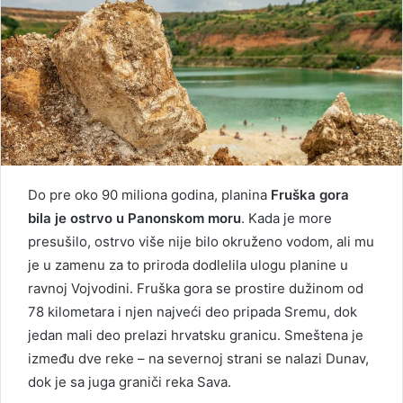
Do pre oko 90 miliona godina, planina
Fruška gora
bila je ostrvo u Panonskom moru
. Kada je more
presušilo, ostrvo više nije bilo okruženo vodom, ali mu
je u zamenu za to priroda dodlelila ulogu planine u
ravnoj Vojvodini. Fruška gora se prostire dužinom od
78 kilometara i njen najveći deo pripada Sremu, dok
jedan mali deo prelazi hrvatsku granicu. Smeštena je
između dve reke – na severnoj strani se nalazi Dunav,
dok je sa juga graniči reka Sava.