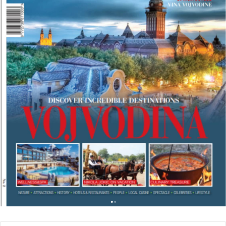
K
A
N
T
R
A
V
E
L
M
A
G
A
Z
I
N
A