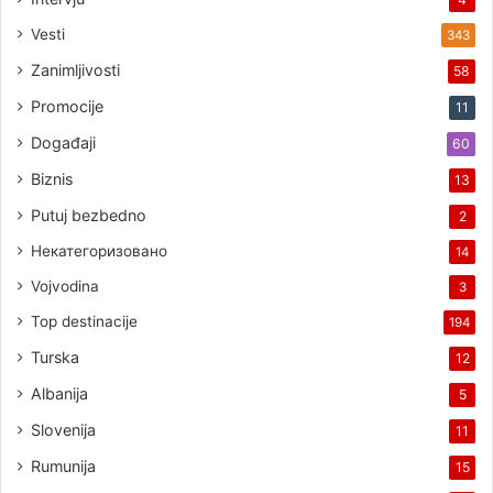
Vesti
343
Zanimljivosti
58
Promocije
11
Događaji
60
Biznis
13
Putuj bezbedno
2
Некатегоризовано
14
Vojvodina
3
Top destinacije
194
Turska
12
Albanija
5
Slovenija
11
Rumunija
15