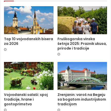
Top 10 vojvođanskih bisera
Fruškogorska vinska
za 2026
šetnja 2025: Praznik ukusa,
prirode i tradicije
Vojvođanski salaši: spoj
Zrenjanin: varoš na Begeju
tradicije, hrane i
sa bogatom industrijskom
gostoprimstva
tradicijom