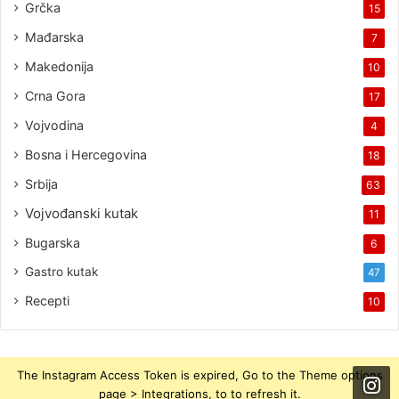
Grčka
15
Mađarska
7
Makedonija
10
Crna Gora
17
Vojvodina
4
Bosna i Hercegovina
18
Srbija
63
Vojvođanski kutak
11
Bugarska
6
Gastro kutak
47
Recepti
10
The Instagram Access Token is expired, Go to the Theme options
page > Integrations, to to refresh it.