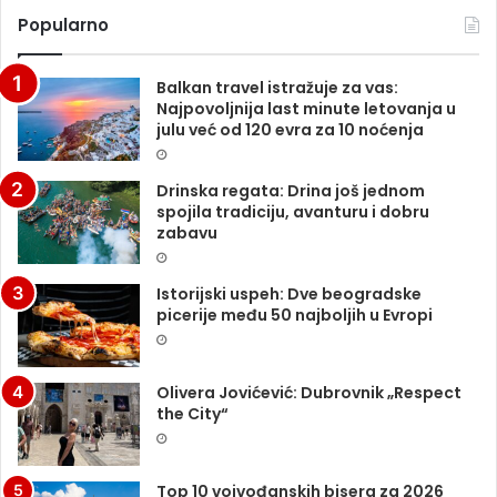
Popularno
Balkan travel istražuje za vas:
Najpovoljnija last minute letovanja u
julu već od 120 evra za 10 noćenja
Drinska regata: Drina još jednom
spojila tradiciju, avanturu i dobru
zabavu
Istorijski uspeh: Dve beogradske
picerije među 50 najboljih u Evropi
Olivera Jovićević: Dubrovnik „Respect
the City“
Top 10 vojvođanskih bisera za 2026