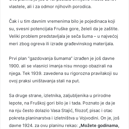
vlastele, ali i za odmor njihovih porodica.
Čak i u tim davnim vremenima bilo je pojedinaca koji
su, svesni potencijala Fruške gore, želeli da je zaštite.
Veliki problem predstavljala je seča šuma – u najvećoj
meri zbog ogreva ili izrade građevinskog materijala.
Prvi plan “gazdovanja šumama” izrađen je još davne
1900. ali se vlasnici imanja nisu mnogo obazirali na
njega. Tek 1939. zavedena su rigorozna pravilakoji su
ovoj praksi uništavanja stali na put.
Sa druge strane, izletnika, zaljubljenika u prirodne
lepote, na Fruškoj gori bilo je i tada. Poznato je da je
na nju često dolazio Vasa Stajić, filozof, pisac i otac
pokreta planinarstva i izletništva u Vojvodini. On je, još
davne 1924. za ovu planinu rekao:
„Možete godinama,