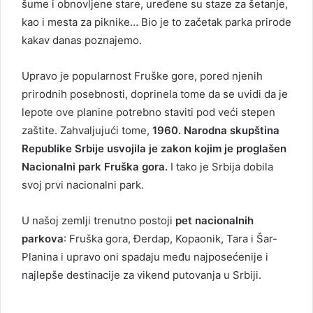
šume i obnovljene stare, uređene su staze za šetanje,
kao i mesta za piknike… Bio je to začetak parka prirode
kakav danas poznajemo.
Upravo je popularnost Fruške gore, pored njenih
prirodnih posebnosti, doprinela tome da se uvidi da je
lepote ove planine potrebno staviti pod veći stepen
zaštite. Zahvaljujući tome,
1960. Narodna skupština
Republike Srbije usvojila je zakon kojim je proglašen
Nacionalni park Fruška gora.
I tako je Srbija dobila
svoj prvi nacionalni park.
U našoj zemlji trenutno postoji
pet nacionalnih
parkova
: Fruška gora, Đerdap, Kopaonik, Tara i Šar-
Planina i upravo oni spadaju među najposećenije i
najlepše destinacije za vikend putovanja u Srbiji.