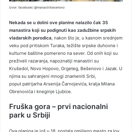
Izvor: facebook/ @manastirbesenovo
Nekada se u dolini ove planine nalazilo čak 35
manastira koji su podignuti kao zadužbine srpskih
vladarskih porodica
, nakon što je, u kasnom srednjem
veku pod pritiskom Turaka, težište srpske duhovne i
kulturne baštine pomereno na sever. Od onih koji su
preživeli razaranja, napoznatiji manastiri su
Krušedol, Novo Hopovo, Grgeteg, Bešenovo i Jazak. U
njima su sahranjeni mnogi znameniti Srbi,
poput patrijarha Arsenija Čarnojevića, kralja Milana
Obrenovića i kneginje Ljubice.
Fruška gora – prvi nacionalni
park u Srbiji
Ova planina je još u 18. postala omiljeno mesto za lov