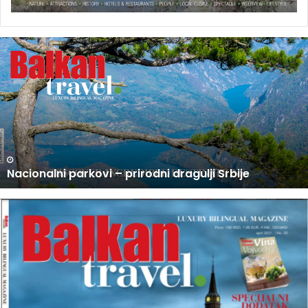
U
P
R
O
D
A
J
I
N
U PRODAJI NOVI BROJ BALKAN TRAVEL MAGAZINA
O
V
I
B
R
O
J
B
A
L