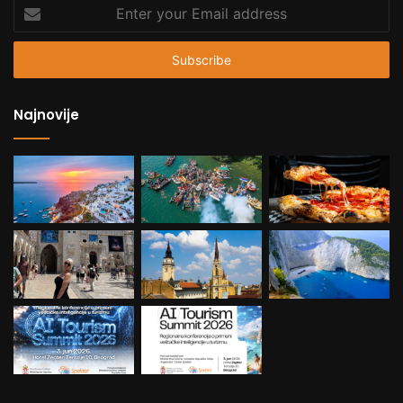
Enter
your
Email
address
Najnovije