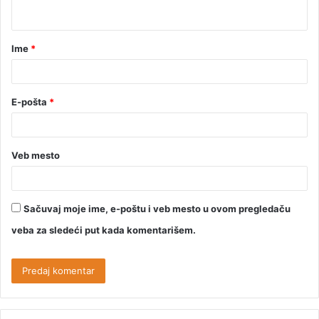
Ime
*
E-pošta
*
Veb mesto
Sačuvaj moje ime, e-poštu i veb mesto u ovom pregledaču
veba za sledeći put kada komentarišem.