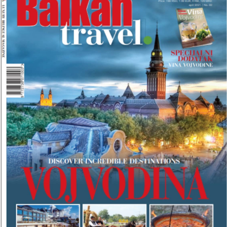
R
O
J
B
A
L
K
A
N
T
R
A
V
E
L
M
A
G
A
Z
I