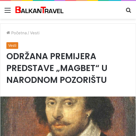
Meni
Tr
z
Početna
/
Vesti
Vesti
ODRŽANA PREMIJERA
PREDSTAVE „MAGBET“ U
NARODNOM POZORIŠTU