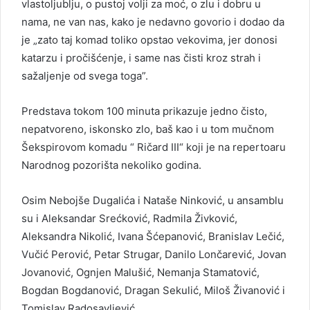
vlastoljublju, o pustoj volji za moć, o zlu i dobru u
nama, ne van nas, kako je nedavno govorio i dodao da
je „zato taj komad toliko opstao vekovima, jer donosi
katarzu i pročišćenje, i same nas čisti kroz strah i
sažaljenje od svega toga”.
Predstava tokom 100 minuta prikazuje jedno čisto,
nepatvoreno, iskonsko zlo, baš kao i u tom mučnom
Šekspirovom komadu “ Ričard III“ koji je na repertoaru
Narodnog pozorišta nekoliko godina.
Osim Nebojše Dugalića i Nataše Ninković, u ansamblu
su i Aleksandar Srećković, Radmila Živković,
Aleksandra Nikolić, Ivana Šćepanović, Branislav Lečić,
Vučić Perović, Petar Strugar, Danilo Lončarević, Jovan
Jovanović, Ognjen Malušić, Nemanja Stamatović,
Bogdan Bogdanović, Dragan Sekulić, Miloš Živanović i
Tomislav Radosavljević..