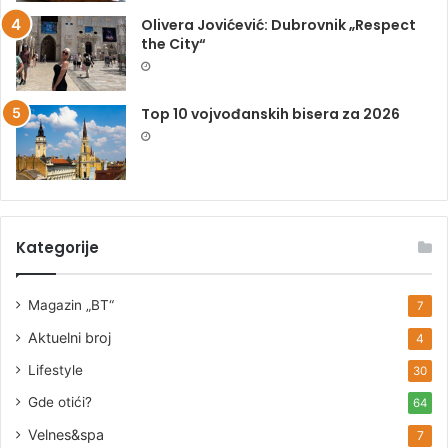
Olivera Jovićević: Dubrovnik „Respect
the City“
Top 10 vojvođanskih bisera za 2026
Kategorije
Magazin „BT“
7
Aktuelni broj
4
Lifestyle
30
Gde otići?
64
Velnes&spa
7