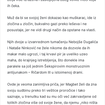
ih čeka.
Muž da bi se svojoj ženi dokazao kao muškarac, ide iz
zločina u zločin, bukvalno gazi preko leševa i ne
posustaje, jer ne vidi drugi način da opstane na vlasti.
Njih dvoje u izvanrednom tumačenju Nebojše Dugalića
i Nataše Ninković ne žele nikome da dozvole da ih
makar malo ugrozi, i taj krvavi pir je uveliko uzeo
maha, do krajnjeg istrebljenja, što donekle ima
paralele sa još jednim Šekspirovim monstruoznim
antijunakom – Ričardom III u istoimenoj drami.
Ovde je veoma zanimljiva priča, jer Magbet želi da zna
svoju sudbinu preko tri veštice proročice i tako
saznaje, u trenutku kad su mu oči već zakrvavljene od
tolikih zločina više od svoje žene, da njemu „niko ništa