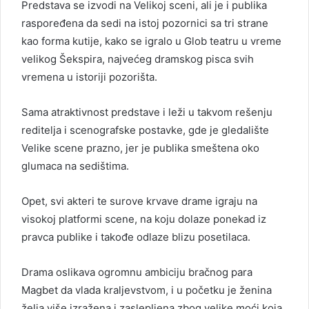
Predstava se izvodi na Velikoj sceni, ali je i publika
raspoređena da sedi na istoj pozornici sa tri strane
kao forma kutije, kako se igralo u Glob teatru u vreme
velikog Šekspira, najvećeg dramskog pisca svih
vremena u istoriji pozorišta.
Sama atraktivnost predstave i leži u takvom rešenju
reditelja i scenografske postavke, gde je gledalište
Velike scene prazno, jer je publika smeštena oko
glumaca na sedištima.
Opet, svi akteri te surove krvave drame igraju na
visokoj platformi scene, na koju dolaze ponekad iz
pravca publike i takođe odlaze blizu posetilaca.
Drama oslikava ogromnu ambiciju bračnog para
Magbet da vlada kraljevstvom, i u početku je ženina
želja više izražena i zaslepljena zbog velike moći koja