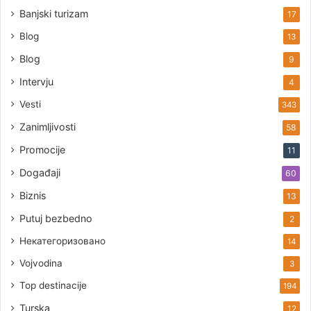
Banjski turizam
17
Blog
13
Blog
9
Intervju
4
Vesti
343
Zanimljivosti
58
Promocije
11
Događaji
60
Biznis
13
Putuj bezbedno
2
Некатегоризовано
14
Vojvodina
3
Top destinacije
194
Turska
12