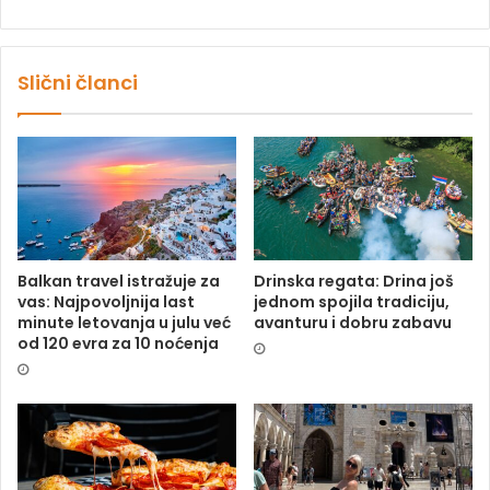
Slični članci
Balkan travel istražuje za
Drinska regata: Drina još
vas: Najpovoljnija last
jednom spojila tradiciju,
minute letovanja u julu već
avanturu i dobru zabavu
od 120 evra za 10 noćenja