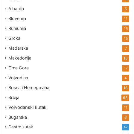
Albanija
5
Slovenija
11
Rumunija
15
Grčka
15
Mađarska
7
Makedonija
10
Crna Gora
17
Vojvodina
4
Bosna i Hercegovina
18
Srbija
63
Vojvođanski kutak
11
Bugarska
6
Gastro kutak
47