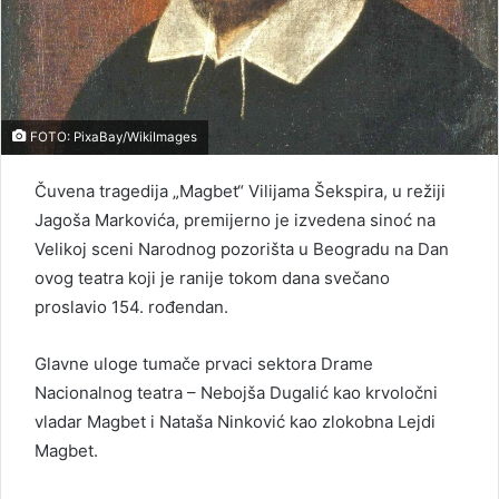
FOTO: PixaBay/WikiImages
Čuvena tragedija „Magbet“ Vilijama Šekspira, u režiji
Jagoša Markovića, premijerno je izvedena sinoć na
Velikoj sceni Narodnog pozorišta u Beogradu na Dan
ovog teatra koji je ranije tokom dana svečano
proslavio 154. rođendan.
Glavne uloge tumače prvaci sektora Drame
Nacionalnog teatra – Nebojša Dugalić kao krvoločni
vladar Magbet i Nataša Ninković kao zlokobna Lejdi
Magbet.