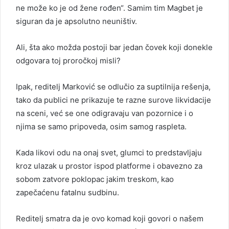
ne može ko je od žene rođen“. Samim tim Magbet je
siguran da je apsolutno neuništiv.
Ali, šta ako možda postoji bar jedan čovek koji donekle
odgovara toj proročkoj misli?
Ipak, reditelj Marković se odlučio za suptilnija rešenja,
tako da publici ne prikazuje te razne surove likvidacije
na sceni, već se one odigravaju van pozornice i o
njima se samo pripoveda, osim samog raspleta.
Kada likovi odu na onaj svet, glumci to predstavljaju
kroz ulazak u prostor ispod platforme i obavezno za
sobom zatvore poklopac jakim treskom, kao
zapečaćenu fatalnu sudbinu.
Reditelj smatra da je ovo komad koji govori o našem