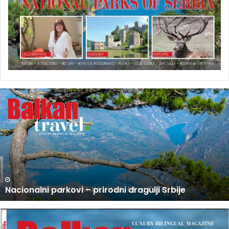
U
P
R
O
D
A
J
I
N
U PRODAJI NOVI BROJ BALKAN TRAVEL MAGAZINA
O
V
I
B