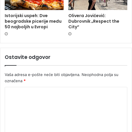
Istorijski uspeh: Dve
Olivera Jovićević:
beogradske picerije među
Dubrovnik „Respect the
50 najboljih u Evropi
City“
Ostavite odgovor
Vaša adresa e-pošte neće biti objavljena.
Neophodna polja su
označena
*