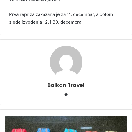
Prva repriza zakazana je za 11. decembar, a potom
slede izvođenja 12. i 30. decembra.
Balkan Travel
W
e
b
s
i
t