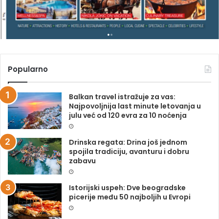
N
A
Popularno
Balkan travel istražuje za vas:
Najpovoljnija last minute letovanja u
julu već od 120 evra za 10 noćenja
Drinska regata: Drina još jednom
spojila tradiciju, avanturu i dobru
zabavu
Istorijski uspeh: Dve beogradske
picerije među 50 najboljih u Evropi