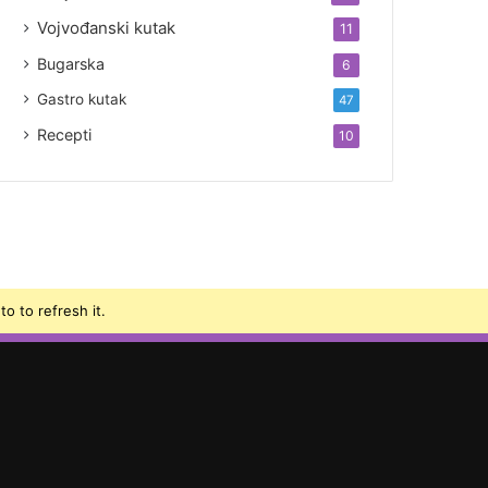
Vojvođanski kutak
11
Bugarska
6
Gastro kutak
47
Recepti
10
o to refresh it.