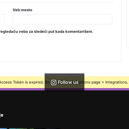
Veb mesto
regledaču veba za sledeći put kada komentarišem.
Follow us
ccess Token is expired, Go to the Theme options page > Integrations, t
je