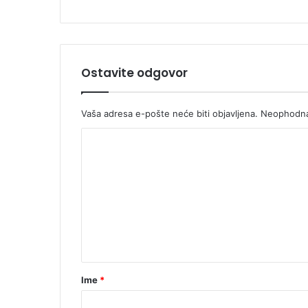
Ostavite odgovor
Vaša adresa e-pošte neće biti objavljena.
Neophodna
Ime
*