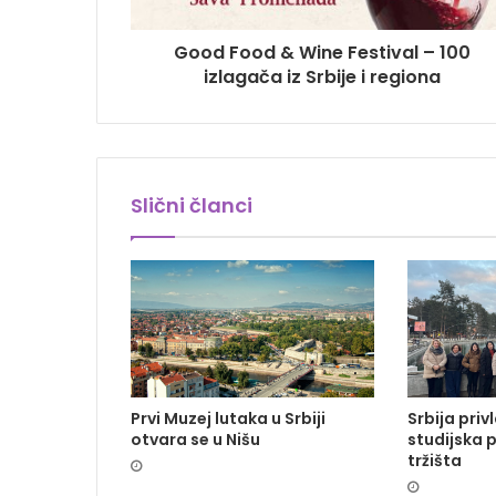
Good Food & Wine Festival – 100
izlagača iz Srbije i regiona
Slični članci
Prvi Muzej lutaka u Srbiji
Srbija priv
otvara se u Nišu
studijska 
tržišta