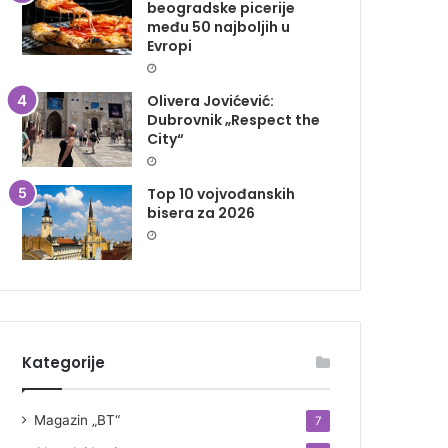
beogradske picerije
među 50 najboljih u
Evropi
Olivera Jovićević:
Dubrovnik „Respect the
City“
Top 10 vojvođanskih
bisera za 2026
Kategorije
Magazin „BT“
7