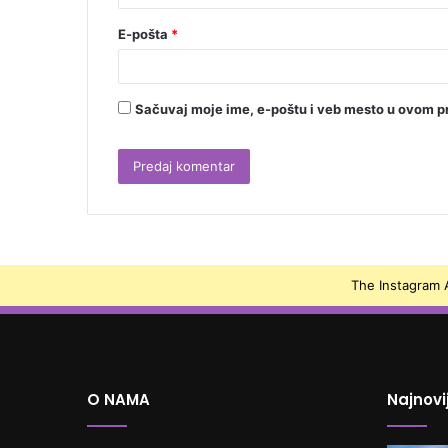
E-pošta
*
Sačuvaj moje ime, e-poštu i veb mesto u ovom p
The Instagram A
O NAMA
Najnovi