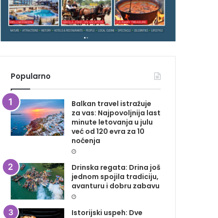
G
A
Z
I
N
A
Popularno
Balkan travel istražuje
za vas: Najpovoljnija last
minute letovanja u julu
već od 120 evra za 10
noćenja
Drinska regata: Drina još
jednom spojila tradiciju,
avanturu i dobru zabavu
Istorijski uspeh: Dve