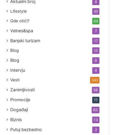
Aktuelni broj
4
Lifestyle
30
Gde otići?
64
Velnes&spa
7
Banjski turizam
17
Blog
13
Blog
9
Intervju
4
Vesti
343
Zanimljivosti
58
Promocije
11
Događaji
60
Biznis
13
Putuj bezbedno
2