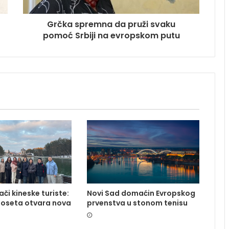
Grčka spremna da pruži svaku
pomoć Srbiji na evropskom putu
lači kineske turiste:
Novi Sad domaćin Evropskog
poseta otvara nova
prvenstva u stonom tenisu