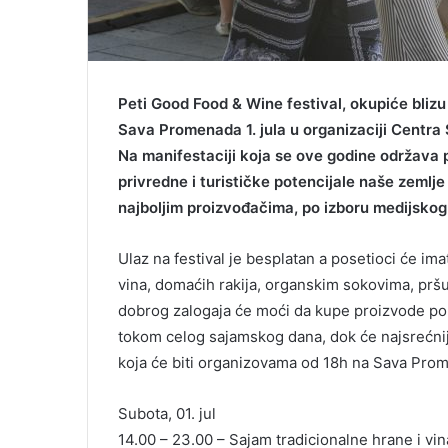
MAGAZINA
O
V
I
B
R
Peti Good Food & Wine festival, okupiće blizu
O
Sava Promenada 1. jula u organizaciji Centra
J
Na manifestaciji koja se ove godine održava 
B
privredne i turističke potencijale naše zemlje 
A
L
najboljim proizvođačima, po izboru medijskog ž
K
A
Ulaz na festival je besplatan a posetioci će imat
N
vina, domaćih rakija, organskim sokovima, pršuti
T
R
dobrog zalogaja će moći da kupe proizvode po 
A
tokom celog sajamskog dana, dok će najsrećnij
V
koja će biti organizovama od 18h na Sava Prom
E
L
Subota, 01. jul
M
A
14.00 – 23.00 – Sajam tradicionalne hrane i vi