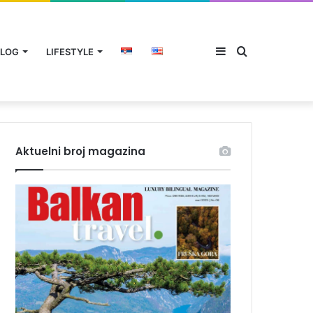
Sidebar
Traži
LOG
LIFESTYLE
Aktuelni broj magazina
za