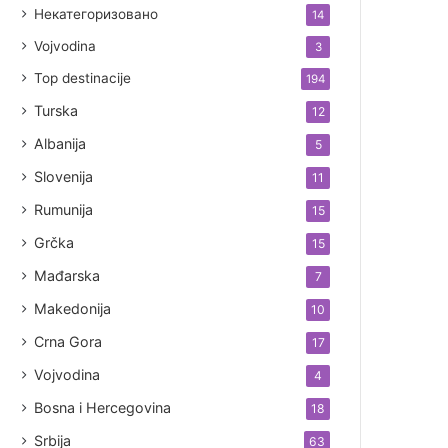
Некатегоризовано
14
Vojvodina
3
Top destinacije
194
Turska
12
Albanija
5
Slovenija
11
Rumunija
15
Grčka
15
Mađarska
7
Makedonija
10
Crna Gora
17
Vojvodina
4
Bosna i Hercegovina
18
Srbija
63