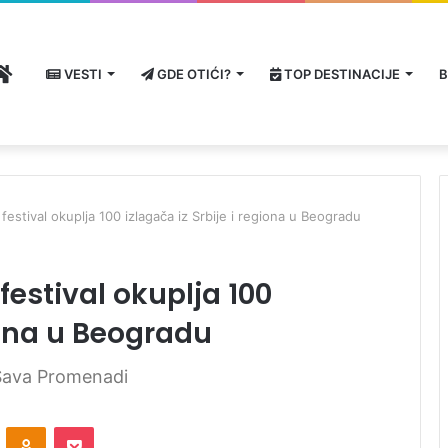
HOME
VESTI
GDE OTIĆI?
TOP DESTINACIJE
B
estival okuplja 100 izlagača iz Srbije i regiona u Beogradu
estival okuplja 100
giona u Beogradu
a Sava Promenadi
ontakte
Odnoklassniki
Pocket