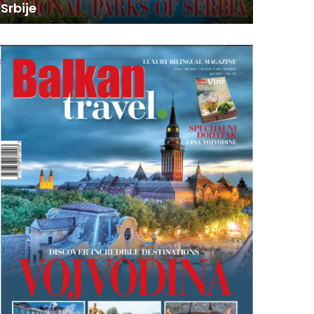
Srbije
MAGAZI
O
V
I
B
R
O
J
B
A
L
K
A
N
T
R
A
V
E
L
M
A