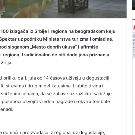
Balkan travel
e
i
n
p
o
a
v
r
i
k
 100 izlagača iz Srbije i regiona na beogradskom keju
b
o
 Spektar uz podršku Ministarstva turizma i omladine.
r
v
pod sloganom „Mesto dobrih ukusa“ i afirmiše
o
i
i regiona, tradicionalno će biti dodeljena priznanja
j
–
m
p
irija.
a
r
g
i
i priliku da 1. jula od 14 časova uživaju u degustaciji
a
r
, sirevima i drugim delikatesima. Ljubitelji vina i
z
o
i
d
sniženim cenama, da se zabave uz različite sadržaje
n
n
 posetioci osvojiti vredne nagrade u okviru tombole
a
i
enadi.
B
d
a
r
l
a
k
g
na domaćih proizvođača iz regiona, uz degustacije,