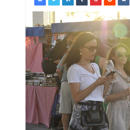
U
P
R
O
D
A
J
I
U PRODAJI NOVI BROJ BALKAN T
N