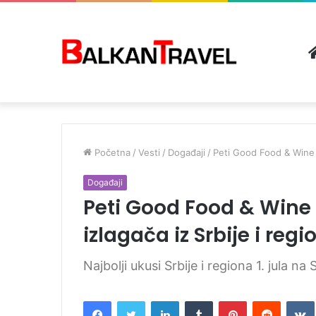
Početna
/
Vesti
/
Događaji
/
Peti Good Food & Wine f
Događaji
Peti Good Food & Wine f
izlagača iz Srbije i re
Najbolji ukusi Srbije i regiona 1. jula n
Facebook
Twitter
LinkedIn
Tumblr
Pinterest
Reddit
VK