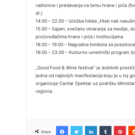
G
radionice i predavanja na temu hrane i pića (foo
A
dr.)
Z
14.00 – 22.00 – Izložba hleba „Hleb naš nasušn
I
N
15.00 – Sajam, svečano otvaranje za medije, d
A
proizvođačima hrane i pića i institucijama
18.00 – 19.00 – Nagradna tombola za posetioce 
19.00 – 23.00 – Kulturno-umetnički program (ta
„Good Food & Wine festival“ je dobitnik prest
jedna od najboljih manifestacija koju je u toj 
organizuje Centar Spektar uz podršku Ministars
regiona.
Facebook
Twitter
LinkedIn
Tumblr
Pinterest
Share