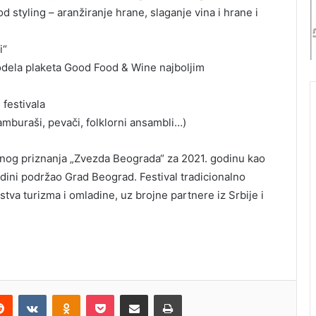
a
u
d styling – aranžiranje hrane, slaganje vina i hrane i
n
l
t
j
i“
r
i
a
S
odela plaketa Good Food & Wine najboljim
v
r
e
b
festivala
l
i
mburaši, pevači, folklorni ansambli…)
j
e
ižnog priznanja „Zvezda Beograda“ za 2021. godinu kao
godini podržao Grad Beograd. Festival tradicionalno
tva turizma i omladine, uz brojne partnere iz Srbije i
Reddit
VKontakte
Odnoklassniki
Pocket
Share via Email
Print