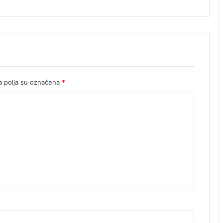
 polja su označena
*