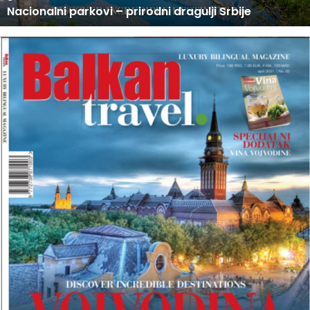
U PRODAJI NOVI BROJ BALKAN TRAVEL MAGAZINA
O
V
I
B
R
O
J
B
A
L
K
A
N
T
R
A
V
E
L
M
A