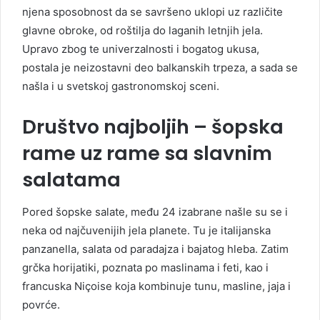
njena sposobnost da se savršeno uklopi uz različite
glavne obroke, od roštilja do laganih letnjih jela.
Upravo zbog te univerzalnosti i bogatog ukusa,
postala je neizostavni deo balkanskih trpeza, a sada se
našla i u svetskoj gastronomskoj sceni.
Društvo najboljih – šopska
rame uz rame sa slavnim
salatama
Pored šopske salate, među 24 izabrane našle su se i
neka od najčuvenijih jela planete. Tu je italijanska
panzanella, salata od paradajza i bajatog hleba. Zatim
grčka horijatiki, poznata po maslinama i feti, kao i
francuska Niçoise koja kombinuje tunu, masline, jaja i
povrće.