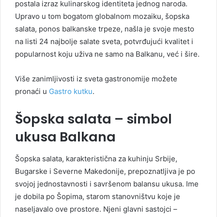
postala izraz kulinarskog identiteta jednog naroda.
Upravo u tom bogatom globalnom mozaiku, šopska
salata, ponos balkanske trpeze, našla je svoje mesto
na listi 24 najbolje salate sveta, potvrđujući kvalitet i
popularnost koju uživa ne samo na Balkanu, već i šire.
Više zanimljivosti iz sveta gastronomije možete
pronaći u
Gastro kutku
.
Šopska salata – simbol
ukusa Balkana
Šopska salata, karakteristična za kuhinju Srbije,
Bugarske i Severne Makedonije, prepoznatljiva je po
svojoj jednostavnosti i savršenom balansu ukusa. Ime
je dobila po Šopima, starom stanovništvu koje je
naseljavalo ove prostore. Njeni glavni sastojci –