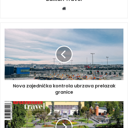
W
e
b
s
i
t
e
Nova zajednička kontrola ubrzava prelazak
granice