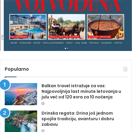
G
A
Z
I
N
A
Popularno
Balkan travel istražuje za vas:
Najpovoljnija last minute letovanja u
julu već od 120 evra za 10 noćenja
Drinska regata: Drina još jednom
spojila tradiciju, avanturu i dobru
zabavu