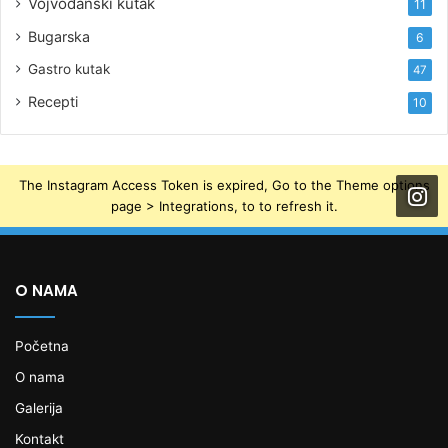
Vojvođanski kutak
11
Bugarska
6
Gastro kutak
47
Recepti
10
The Instagram Access Token is expired, Go to the Theme options
page > Integrations, to to refresh it.
O NAMA
Početna
O nama
Galerija
Kontakt