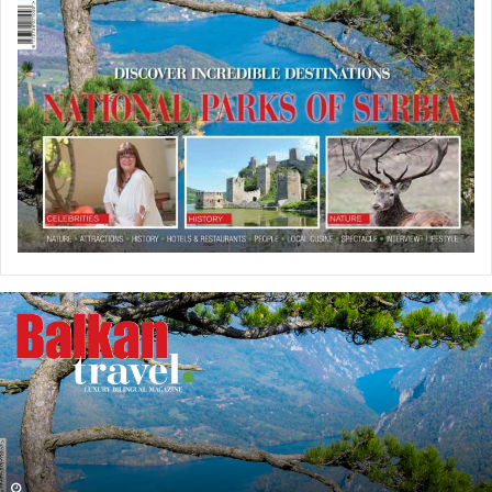
U
P
R
O
D
A
J
I
N