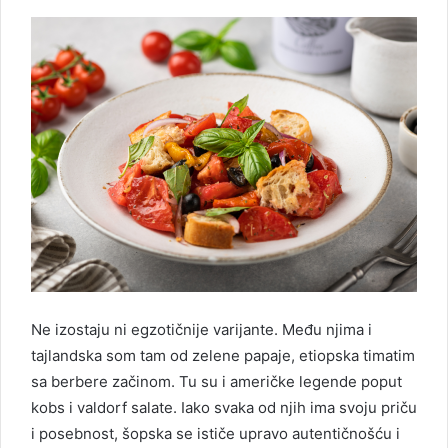
Ne izostaju ni egzotičnije varijante. Među njima i
tajlandska som tam od zelene papaje, etiopska timatim
sa berbere začinom. Tu su i američke legende poput
kobs i valdorf salate. Iako svaka od njih ima svoju priču
i posebnost, šopska se ističe upravo autentičnošću i