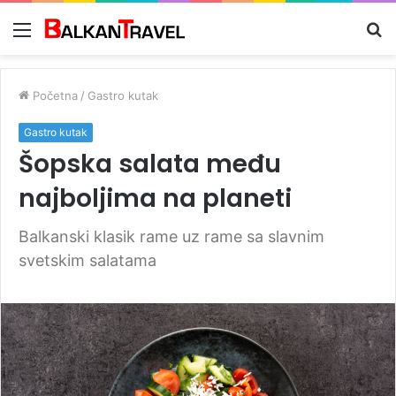
Meni
Tr
z
Početna
/
Gastro kutak
Gastro kutak
Šopska salata među
najboljima na planeti
Balkanski klasik rame uz rame sa slavnim
svetskim salatama