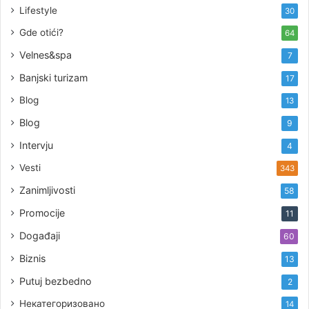
Lifestyle
30
Gde otići?
64
Velnes&spa
7
Banjski turizam
17
Blog
13
Blog
9
Intervju
4
Vesti
343
Zanimljivosti
58
Promocije
11
Događaji
60
Biznis
13
Putuj bezbedno
2
Некатегоризовано
14