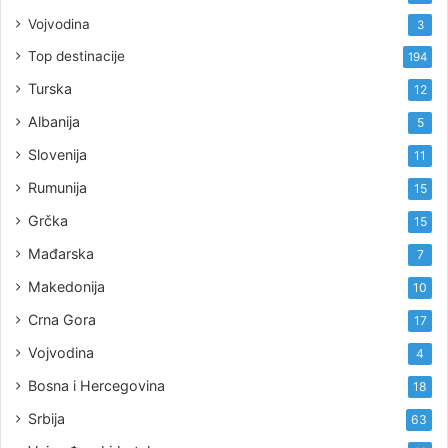
Vojvodina
3
Top destinacije
194
Turska
12
Albanija
5
Slovenija
11
Rumunija
15
Grčka
15
Mađarska
7
Makedonija
10
Crna Gora
17
Vojvodina
4
Bosna i Hercegovina
18
Srbija
63