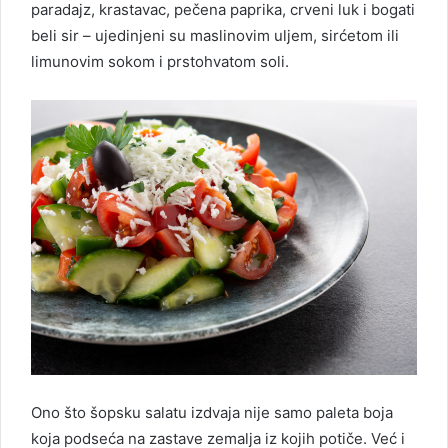
paradajz, krastavac, pečena paprika, crveni luk i bogati
beli sir – ujedinjeni su maslinovim uljem, sirćetom ili
limunovim sokom i prstohvatom soli.
Ono što šopsku salatu izdvaja nije samo paleta boja
koja podseća na zastave zemalja iz kojih potiče. Već i