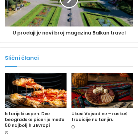
U prodaji je novi broj magazina Balkan travel
Slični članci
Istorijski uspeh: Dve
Ukusi Vojvodine – raskoš
beogradske picerije među
tradicije na tanjiru
50 najboljih u Evropi