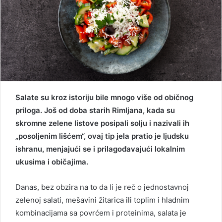
Salate su kroz istoriju bile mnogo više od običnog
priloga. Još od doba starih Rimljana, kada su
skromne zelene listove posipali solju i nazivali ih
„posoljenim lišćem“, ovaj tip jela pratio je ljudsku
ishranu, menjajući se i prilagođavajući lokalnim
ukusima i običajima.
Danas, bez obzira na to da li je reč o jednostavnoj
zelenoj salati, mešavini žitarica ili toplim i hladnim
kombinacijama sa povrćem i proteinima, salata je