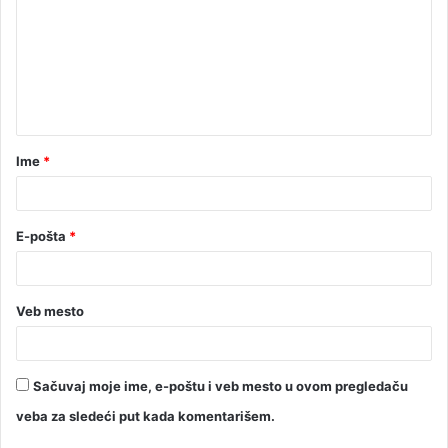
Ime
*
E-pošta
*
Veb mesto
Sačuvaj moje ime, e-poštu i veb mesto u ovom pregledaču
veba za sledeći put kada komentarišem.