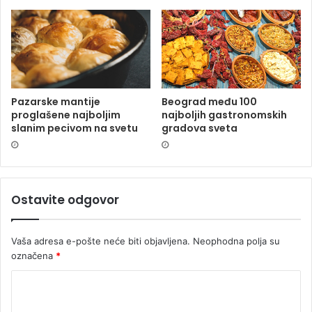
Pazarske mantije
Beograd među 100
proglašene najboljim
najboljih gastronomskih
slanim pecivom na svetu
gradova sveta
Ostavite odgovor
Vaša adresa e-pošte neće biti objavljena.
Neophodna polja su
označena
*