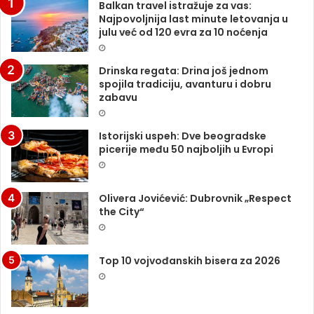
Balkan travel istražuje za vas:
Najpovoljnija last minute letovanja u
julu već od 120 evra za 10 noćenja
Drinska regata: Drina još jednom
spojila tradiciju, avanturu i dobru
zabavu
Istorijski uspeh: Dve beogradske
picerije među 50 najboljih u Evropi
Olivera Jovićević: Dubrovnik „Respect
the City“
Top 10 vojvođanskih bisera za 2026