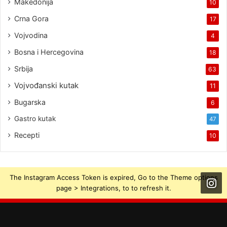
Makedonija
10
Crna Gora
17
Vojvodina
4
Bosna i Hercegovina
18
Srbija
63
Vojvođanski kutak
11
Bugarska
6
Gastro kutak
47
Recepti
10
The Instagram Access Token is expired, Go to the Theme options
page > Integrations, to to refresh it.