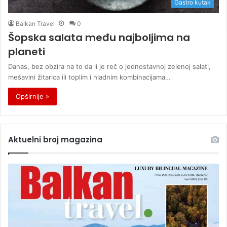
Gastro kutak
Balkan Travel
0
Šopska salata među najboljima na
planeti
Danas, bez obzira na to da li je reč o jednostavnoj zelenoj salati,
mešavini žitarica ili toplim i hladnim kombinacijama…
Opširnije »
Aktuelni broj magazina