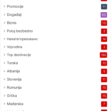
Promocije
11
Događaji
60
Biznis
13
Putuj bezbedno
2
Некатегоризовано
14
Vojvodina
3
Top destinacije
194
Turska
12
Albanija
5
Slovenija
11
Rumunija
15
Grčka
15
Mađarska
7