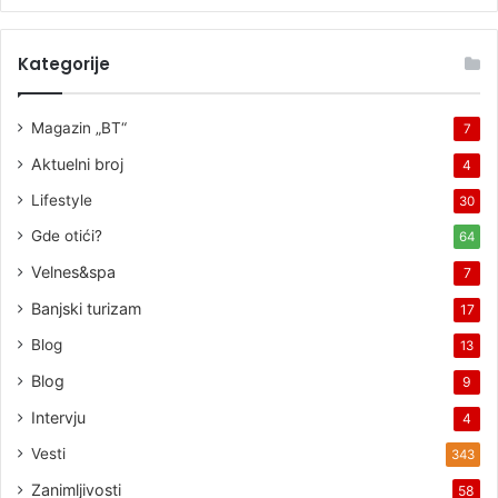
Kategorije
Magazin „BT“
7
Aktuelni broj
4
Lifestyle
30
Gde otići?
64
Velnes&spa
7
Banjski turizam
17
Blog
13
Blog
9
Intervju
4
Vesti
343
Zanimljivosti
58