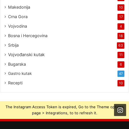
Makedonija
10
Crna Gora
17
Vojvodina
4
Bosna i Hercegovina
18
Srbija
63
Vojvođanski kutak
11
Bugarska
6
Gastro kutak
47
Recepti
10
The Instagram Access Token is expired, Go to the Theme options
page > Integrations, to to refresh it.