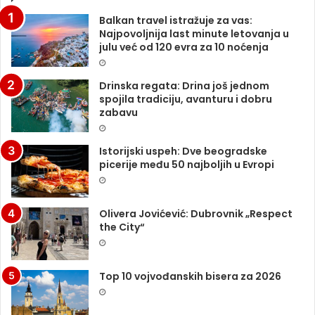
Balkan travel istražuje za vas:
Najpovoljnija last minute letovanja u
julu već od 120 evra za 10 noćenja
Drinska regata: Drina još jednom
spojila tradiciju, avanturu i dobru
zabavu
Istorijski uspeh: Dve beogradske
picerije među 50 najboljih u Evropi
Olivera Jovićević: Dubrovnik „Respect
the City“
Top 10 vojvođanskih bisera za 2026