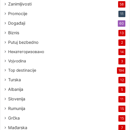
Zanimljivosti
58
Promocije
11
Događaji
60
Biznis
13
Putuj bezbedno
2
Некатегоризовано
14
Vojvodina
3
Top destinacije
194
Turska
12
Albanija
5
Slovenija
11
Rumunija
15
Grčka
15
Mađarska
7