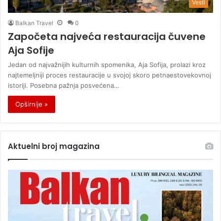
Vesti
Balkan Travel
0
Započeta najveća restauracija čuvene
Aja Sofije
Jedan od najvažnijih kulturnih spomenika, Aja Sofija, prolazi kroz
najtemeljniji proces restauracije u svojoj skoro petnaestovekovnoj
istoriji. Posebna pažnja posvećena…
Opširnije »
Aktuelni broj magazina