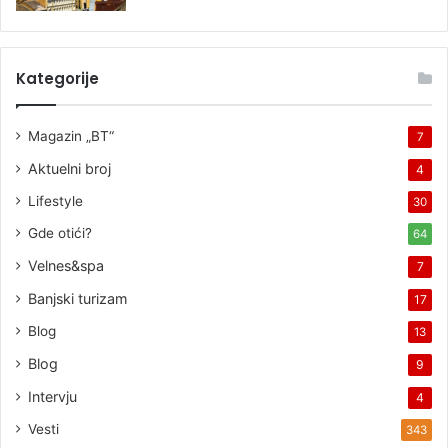
Kategorije
Magazin „BT“
7
Aktuelni broj
4
Lifestyle
30
Gde otići?
64
Velnes&spa
7
Banjski turizam
17
Blog
13
Blog
9
Intervju
4
Vesti
343