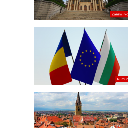
N
A
Zanimljivo
Rumun