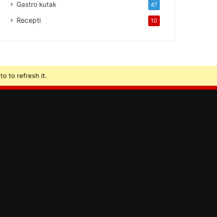
Gastro kutak
47
Recepti
10
o to refresh it.