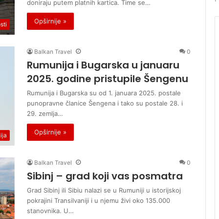
doniraju putem platnih kartica. Time se…
a
S
v
r
Opširnije »
e
b
sti
l
i
j
Balkan Travel
0
e
Rumunija i Bugarska u januaru
2025. godine pristupile Šengenu
Rumunija i Bugarska su od 1. januara 2025. postale
punopravne članice Šengena i tako su postale 28. i
29. zemlja…
Opširnije »
ija
Balkan Travel
0
Sibinj – grad koji vas posmatra
Grad Sibinj ili Sibiu nalazi se u Rumuniji u istorijskoj
pokrajini Transilvaniji i u njemu živi oko 135.000
stanovnika. U…