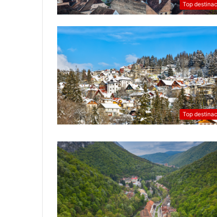
Top destinac
U
P
R
Top destinac
O
D
A
J
I
U PRODAJI NOVI BROJ BALKAN T
N
MAGAZINA
O
V
I
B