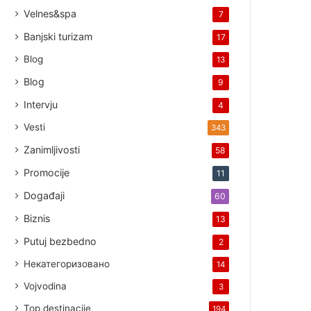
Velnes&spa
7
Banjski turizam
17
Blog
13
Blog
9
Intervju
4
Vesti
343
Zanimljivosti
58
Promocije
11
Događaji
60
Biznis
13
Putuj bezbedno
2
Некатегоризовано
14
Vojvodina
3
Top destinacije
194