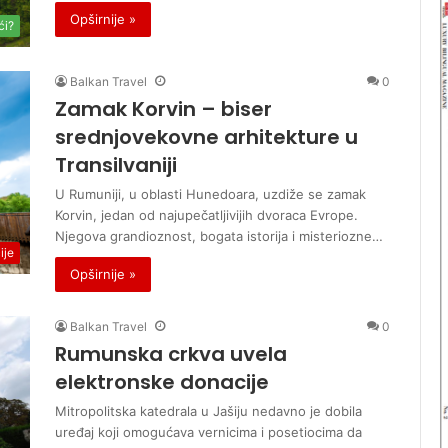
i
k
Opširnije »
ći?
b
o
r
v
o
i
Balkan Travel
0
j
–
Zamak Korvin – biser
m
p
srednjovekovne arhitekture u
a
r
Transilvaniji
g
i
a
r
U Rumuniji, u oblasti Hunedoara, uzdiže se zamak
z
o
Korvin, jedan od najupečatljivijih dvoraca Evrope.
i
d
Njegova grandioznost, bogata istorija i misteriozne…
n
n
ije
a
i
Opširnije »
B
d
a
r
Balkan Travel
0
l
a
Rumunska crkva uvela
k
g
a
u
elektronske donacije
n
l
Mitropolitska katedrala u Jašiju nedavno je dobila
t
j
uređaj koji omogućava vernicima i posetiocima da
r
i