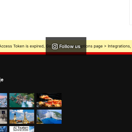
Follow us
ccess Token is expired, Go to the Theme options page > Integrations, t
je