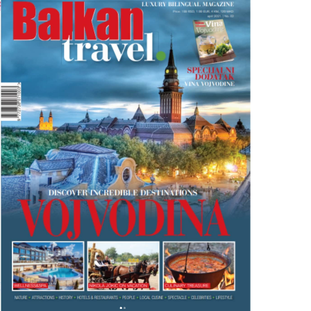
R
O
J
B
A
L
K
A
N
T
R
A
V
E
L
M
A
G
A
Z
I