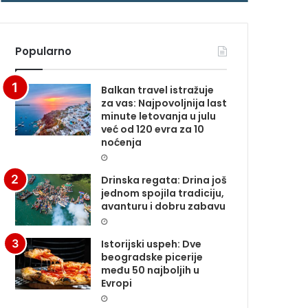
N
A
Popularno
Balkan travel istražuje
za vas: Najpovoljnija last
minute letovanja u julu
već od 120 evra za 10
noćenja
Drinska regata: Drina još
jednom spojila tradiciju,
avanturu i dobru zabavu
Istorijski uspeh: Dve
beogradske picerije
među 50 najboljih u
Evropi