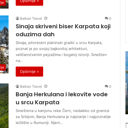
Opširnije »
ije
Balkan Travel
0
Sinaja skriveni biser Karpata koji
oduzima dah
Sinaja, pitoreskni planinski gradić u srcu Karpata,
poznat je po svojoj bajkovitoj arhitekturi,
U
veličanstvenim pejzažima i bogatoj istoriji. Smešten
p
a
na…
r
c
ije
Opširnije »
o
i
d
o
a
n
Balkan Travel
0
j
a
Banja Herkulana i lekovite vode
i
l
RAVEL
U prodaji je novi broj magazina
u srcu Karpata
j
n
Balkan travel
e
i
Smeštena u kanjonu reke Čern, nedaleko od granice
n
p
sa Srbijom, Banja Herkulana je najstarije i najpoznatije
o
a
lečilište u Rumuniji. Njeni…
v
r