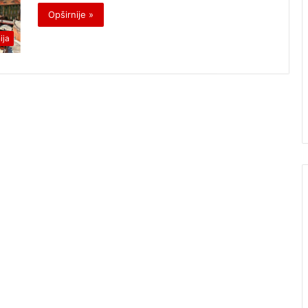
Opširnije »
ija