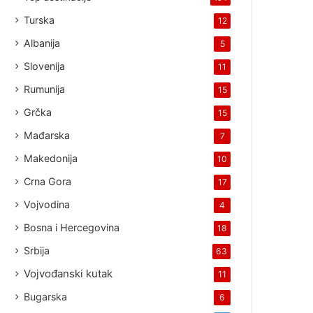
Turska
12
Albanija
5
Slovenija
11
Rumunija
15
Grčka
15
Mađarska
7
Makedonija
10
Crna Gora
17
Vojvodina
4
Bosna i Hercegovina
18
Srbija
63
Vojvođanski kutak
11
Bugarska
6