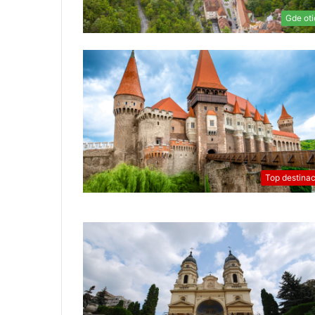
R
Gde oti
O
J
B
A
L
K
A
N
T
R
A
Top destinac
V
E
L
M
A
G
A
Z
I