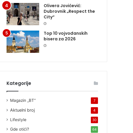
Olivera Jovićević:
Dubrovnik „Respect the
City“
Top 10 vojvođanskih
bisera za 2026
Kategorije
Magazin „BT“
7
Aktuelni broj
4
Lifestyle
30
Gde otići?
64