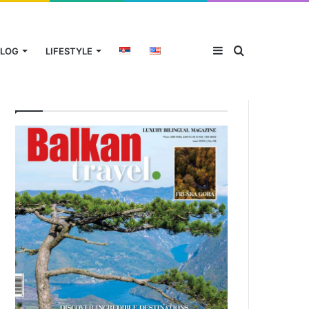
Sidebar
Traži
LOG
LIFESTYLE
Aktuelni broj magazina
za