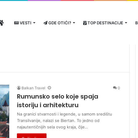
HOME
VESTI
GDE OTIĆI?
TOP DESTINACIJE
B
Balkan Travel
0
Rumunsko selo koje spaja
istoriju i arhitekturu
Na granici stvarnosti i legende, u samom središtu
Transilvanije, nalazi se Biertan. To jedno od
najautentičnijih sela ovog kraja, čije…