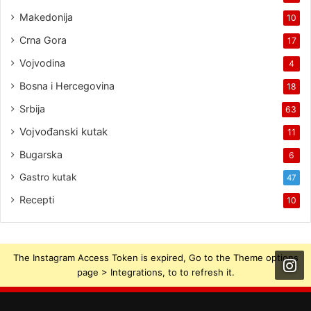
Makedonija
10
Crna Gora
17
Vojvodina
4
Bosna i Hercegovina
18
Srbija
63
Vojvođanski kutak
11
Bugarska
6
Gastro kutak
47
Recepti
10
The Instagram Access Token is expired, Go to the Theme options
page > Integrations, to to refresh it.