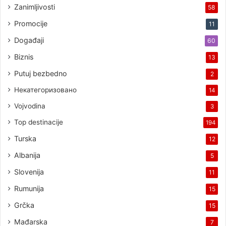
Zanimljivosti
58
Promocije
11
Događaji
60
Biznis
13
Putuj bezbedno
2
Некатегоризовано
14
Vojvodina
3
Top destinacije
194
Turska
12
Albanija
5
Slovenija
11
Rumunija
15
Grčka
15
Mađarska
7