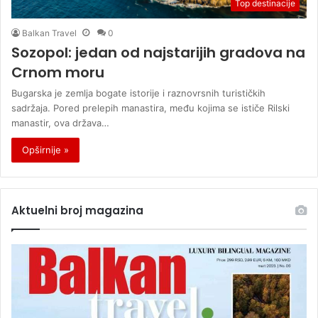
Top destinacije
Balkan Travel
0
Sozopol: jedan od najstarijih gradova na
Crnom moru
Bugarska je zemlja bogate istorije i raznovrsnih turističkih
sadržaja. Pored prelepih manastira, među kojima se ističe Rilski
manastir, ova država…
Opširnije »
Aktuelni broj magazina