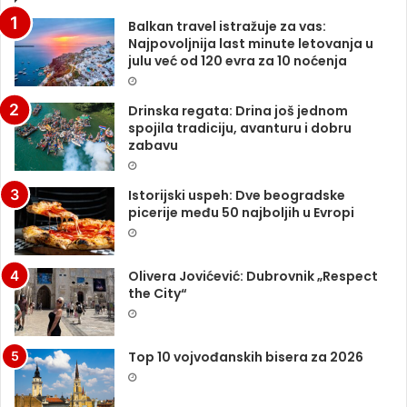
Balkan travel istražuje za vas:
Najpovoljnija last minute letovanja u
julu već od 120 evra za 10 noćenja
Drinska regata: Drina još jednom
spojila tradiciju, avanturu i dobru
zabavu
Istorijski uspeh: Dve beogradske
picerije među 50 najboljih u Evropi
Olivera Jovićević: Dubrovnik „Respect
the City“
Top 10 vojvođanskih bisera za 2026