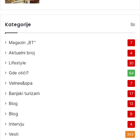
Kategorije
Magazin „BT“
7
Aktuelni broj
4
Lifestyle
30
Gde otići?
64
Velnes&spa
7
Banjski turizam
17
Blog
13
Blog
9
Intervju
4
Vesti
343