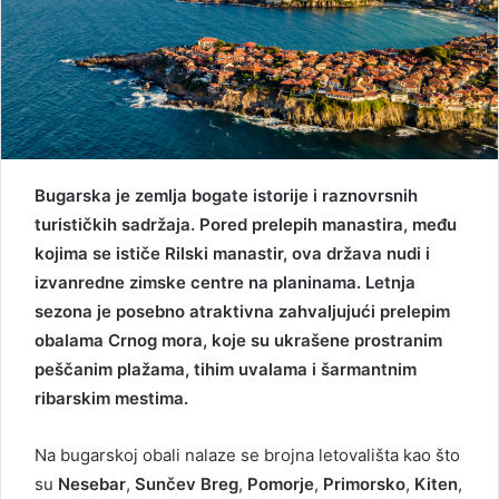
Bugarska je zemlja bogate istorije i raznovrsnih
turističkih sadržaja. Pored prelepih manastira, među
kojima se ističe Rilski manastir, ova država nudi i
izvanredne zimske centre na planinama. Letnja
sezona je posebno atraktivna zahvaljujući prelepim
obalama Crnog mora, koje su ukrašene prostranim
peščanim plažama, tihim uvalama i šarmantnim
ribarskim mestima.
Na bugarskoj obali nalaze se brojna letovališta kao što
su
Nesebar
,
Sunčev Breg
,
Pomorje
,
Primorsko
,
Kiten
,