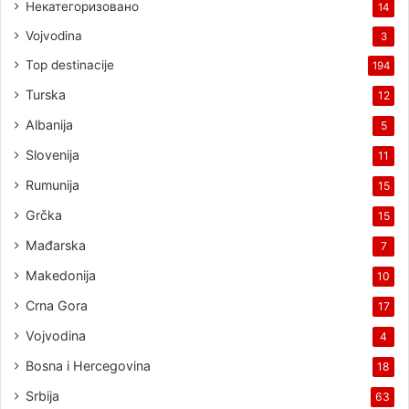
Некатегоризовано
14
Vojvodina
3
Top destinacije
194
Turska
12
Albanija
5
Slovenija
11
Rumunija
15
Grčka
15
Mađarska
7
Makedonija
10
Crna Gora
17
Vojvodina
4
Bosna i Hercegovina
18
Srbija
63