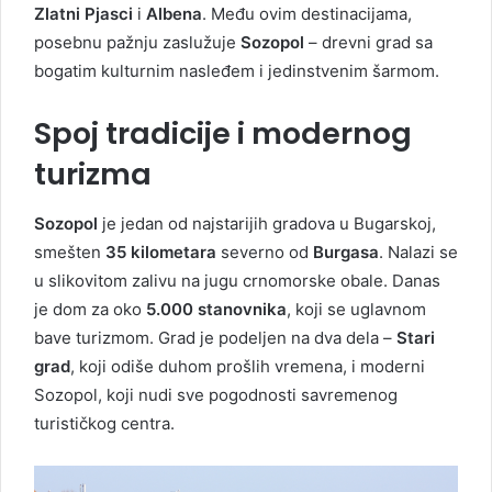
Zlatni Pjasci
i
Albena
. Među ovim destinacijama,
posebnu pažnju zaslužuje
Sozopol
– drevni grad sa
bogatim kulturnim nasleđem i jedinstvenim šarmom.
Spoj tradicije i modernog
turizma
Sozopol
je jedan od najstarijih gradova u Bugarskoj,
smešten
35 kilometara
severno od
Burgasa
. Nalazi se
u slikovitom zalivu na jugu crnomorske obale. Danas
je dom za oko
5.000 stanovnika
, koji se uglavnom
bave turizmom. Grad je podeljen na dva dela –
Stari
grad
, koji odiše duhom prošlih vremena, i moderni
Sozopol, koji nudi sve pogodnosti savremenog
turističkog centra.