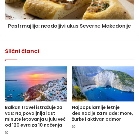
Pastrmajlija: neodoljivi ukus Severne Makedonije
Slični članci
Balkan travel istražuje za
Najpopularnije letnje
vas: Najpovoljnija last
desinacije za mlade: more,
minute letovanja u julu već
žurke i aktivan odmor
od 120 evra za 10 noćenja