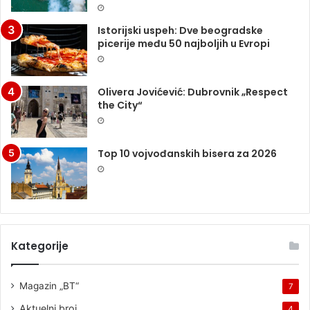
Istorijski uspeh: Dve beogradske
picerije među 50 najboljih u Evropi
Olivera Jovićević: Dubrovnik „Respect
the City“
Top 10 vojvođanskih bisera za 2026
Kategorije
Magazin „BT“
7
Aktuelni broj
4