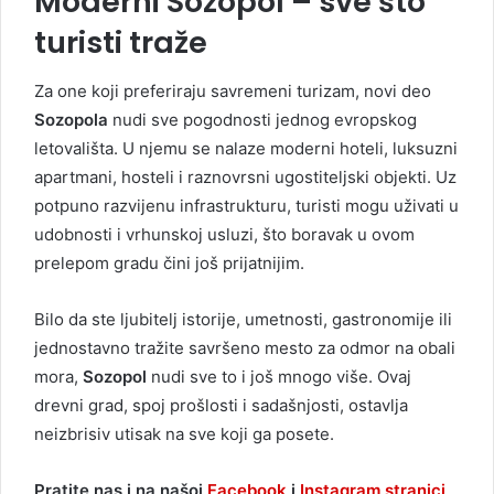
Moderni Sozopol – sve što
turisti traže
Za one koji preferiraju savremeni turizam, novi deo
Sozopola
nudi sve pogodnosti jednog evropskog
letovališta. U njemu se nalaze moderni hoteli, luksuzni
apartmani, hosteli i raznovrsni ugostiteljski objekti. Uz
potpuno razvijenu infrastrukturu, turisti mogu uživati u
udobnosti i vrhunskoj usluzi, što boravak u ovom
prelepom gradu čini još prijatnijim.
Bilo da ste ljubitelj istorije, umetnosti, gastronomije ili
jednostavno tražite savršeno mesto za odmor na obali
mora,
Sozopol
nudi sve to i još mnogo više. Ovaj
drevni grad, spoj prošlosti i sadašnjosti, ostavlja
neizbrisiv utisak na sve koji ga posete.
Pratite nas i na našoj
Facebook
i
Instagram stranici
,