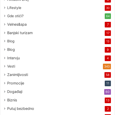
Lifestyle
30
Gde otići?
64
Velnes&spa
7
Banjski turizam
17
Blog
13
Blog
9
Intervju
4
Vesti
343
Zanimljivosti
58
Promocije
11
Događaji
60
Biznis
13
Putuj bezbedno
2