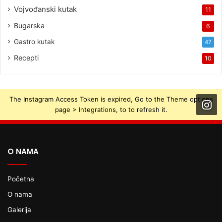
Vojvođanski kutak
11
Bugarska
6
Gastro kutak
47
Recepti
10
The Instagram Access Token is expired, Go to the Theme options
page > Integrations, to to refresh it.
O NAMA
Početna
O nama
Galerija