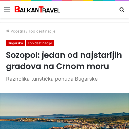
Meni
Tr
z
Početna
/
Top destinacije
Bugarska
Top destinacije
Sozopol: jedan od najstarijih
gradova na Crnom moru
Raznolika turistička ponuda Bugarske