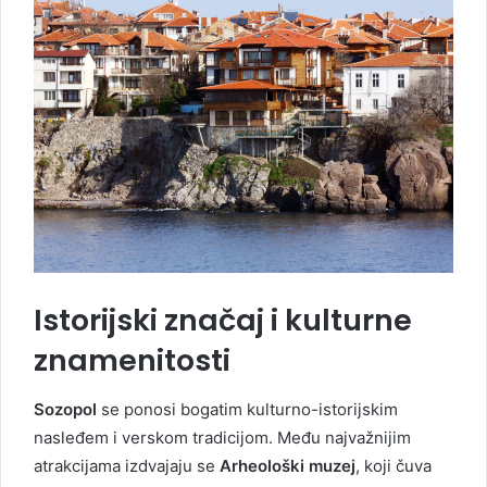
Istorijski značaj i kulturne
znamenitosti
Sozopol
se ponosi bogatim kulturno-istorijskim
nasleđem i verskom tradicijom. Među najvažnijim
atrakcijama izdvajaju se
Arheološki muzej
, koji čuva