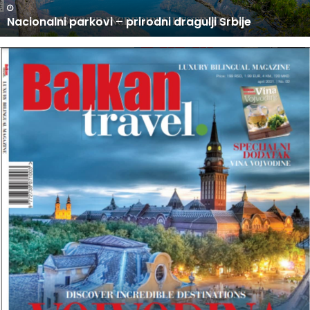
N
U PRODAJI NOVI BROJ BALKAN TRAVEL MAGAZINA
O
V
I
B
R
O
J
B
A
L
K
A
N
T
R
A
V
E
L
M