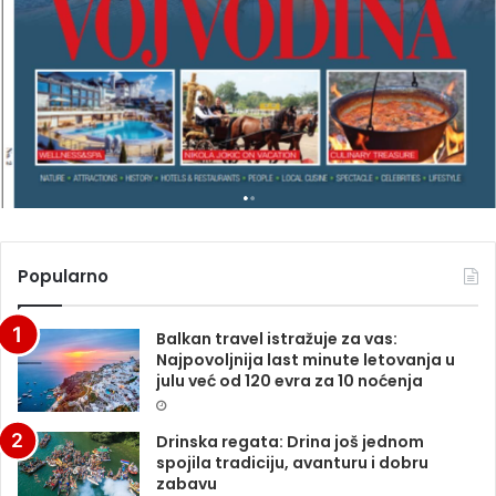
A
G
A
Z
I
N
A
Popularno
Balkan travel istražuje za vas:
Najpovoljnija last minute letovanja u
julu već od 120 evra za 10 noćenja
Drinska regata: Drina još jednom
spojila tradiciju, avanturu i dobru
zabavu