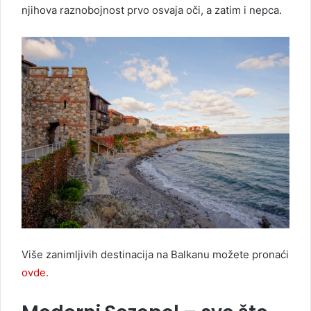
njihova raznobojnost prvo osvaja oči, a zatim i nepca.
Više zanimljivih destinacija na Balkanu možete pronaći
ovde
.