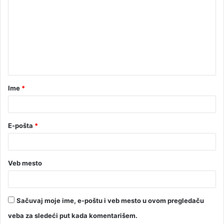
Ime
*
E-pošta
*
Veb mesto
Sačuvaj moje ime, e-poštu i veb mesto u ovom pregledaču
veba za sledeći put kada komentarišem.