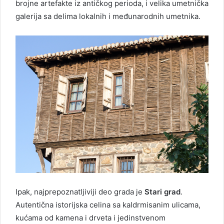
brojne artefakte iz antičkog perioda, i velika umetnička
galerija sa delima lokalnih i međunarodnih umetnika.
Ipak, najprepoznatljiviji deo grada je
Stari grad
.
Autentična istorijska celina sa kaldrmisanim ulicama,
kućama od kamena i drveta i jedinstvenom