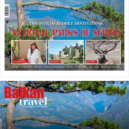
U
P
R
O
D
A
J
I