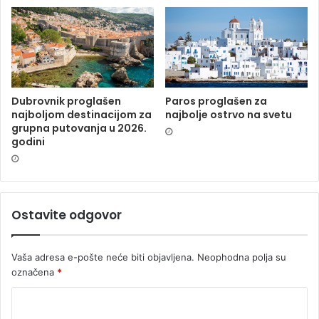
Dubrovnik proglašen
Paros proglašen za
najboljom destinacijom za
najbolje ostrvo na svetu
grupna putovanja u 2026.
godini
Ostavite odgovor
Vaša adresa e-pošte neće biti objavljena.
Neophodna polja su
označena
*