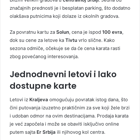
značajnih prednosti je i besplatan parking, što dodatno
olakšava putnicima koji dolaze iz okolnih gradova.
Za povratnu kartu za
Solun
, cena je ispod
100 evra
,
dok su cene za letove ka
Tivtu
vrlo slične. Kako
sezona odmiče, očekuje se da će cena karata rasti
zbog povećanog interesovanja.
Jednodnevni letovi i lako
dostupne karte
Letovi iz
Kraljeva
omogućuju povratak istog dana, što
čini putovanja izuzetno praktičnim za sve koji žele brzi
i udoban odmor na ovim destinacijama. Prodaja karata
je već započela i može se obaviti isključivo online
putem sajta
Er Srbija
ili njihovog kol centra.