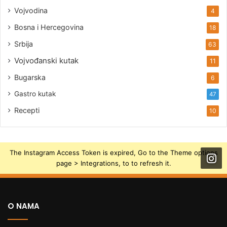
Vojvodina
4
Bosna i Hercegovina
18
Srbija
63
Vojvođanski kutak
11
Bugarska
6
Gastro kutak
47
Recepti
10
The Instagram Access Token is expired, Go to the Theme options
page > Integrations, to to refresh it.
O NAMA