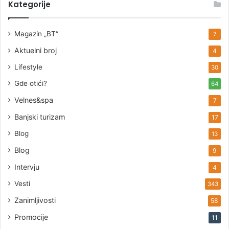
Kategorije
Magazin „BT“
7
Aktuelni broj
4
Lifestyle
30
Gde otići?
64
Velnes&spa
7
Banjski turizam
17
Blog
13
Blog
9
Intervju
4
Vesti
343
Zanimljivosti
58
Promocije
11