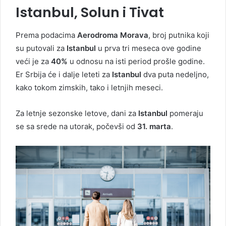
Istanbul, Solun i Tivat
Prema podacima
Aerodroma Morava
, broj putnika koji
su putovali za
Istanbul
u prva tri meseca ove godine
veći je za
40%
u odnosu na isti period prošle godine.
Er Srbija će i dalje leteti za
Istanbul
dva puta nedeljno,
kako tokom zimskih, tako i letnjih meseci.
Za letnje sezonske letove, dani za
Istanbul
pomeraju
se sa srede na utorak, počevši od
31. marta
.