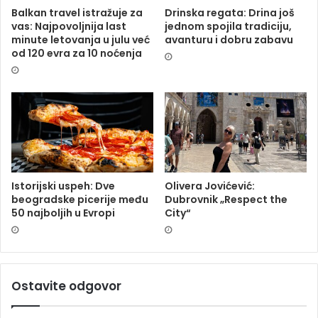
Balkan travel istražuje za
Drinska regata: Drina još
vas: Najpovoljnija last
jednom spojila tradiciju,
minute letovanja u julu već
avanturu i dobru zabavu
od 120 evra za 10 noćenja
Istorijski uspeh: Dve
Olivera Jovićević:
beogradske picerije među
Dubrovnik „Respect the
50 najboljih u Evropi
City“
Ostavite odgovor