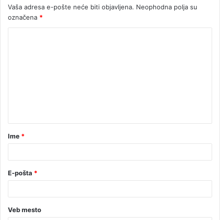
Vaša adresa e-pošte neće biti objavljena.
Neophodna polja su
označena
*
Ime
*
E-pošta
*
Veb mesto