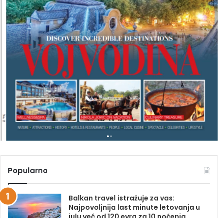
V
E
L
M
A
G
A
Z
I
N
A
Popularno
Balkan travel istražuje za vas:
Najpovoljnija last minute letovanja u
julu već od 120 evra za 10 noćenja