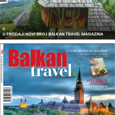
O
D
A
J
I
N
U PRODAJI NOVI BROJ BALKAN TRAVEL MAGAZINA
O
V
I
B
R
O
J
B
A
L
K
A
N
T
R
A