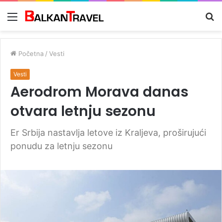
Meni
Tr
z
Početna
/
Vesti
Vesti
Aerodrom Morava danas
otvara letnju sezonu
Er Srbija nastavlja letove iz Kraljeva, proširujući
ponudu za letnju sezonu