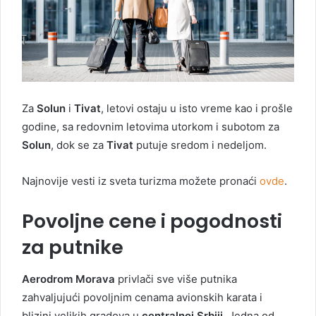
Za
Solun
i
Tivat
, letovi ostaju u isto vreme kao i prošle
godine, sa redovnim letovima utorkom i subotom za
Solun
, dok se za
Tivat
putuje sredom i nedeljom.
Najnovije vesti iz sveta turizma možete pronaći
ovde
.
Povoljne cene i pogodnosti
za putnike
Aerodrom Morava
privlači sve više putnika
zahvaljujući povoljnim cenama avionskih karata i
blizini velikih gradova u
centralnoj Srbiji
. Jedna od