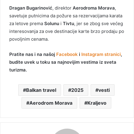
Dragan Bugarinović
, direktor
Aerodroma Morava
,
savetuje putnicima da požure sa rezervacijama karata
za letove prema
Solunu
i
Tivtu
, jer se zbog sve većeg
interesovanja za ove destinacije karte brzo prodaju po
povoljnim cenama.
Pratite nas i na našoj
Facebook
i
Instagram stranici
,
budite uvek u toku sa najnovijim vestima iz sveta
turizma.
Balkan travel
2025
vesti
Aerodrom Morava
Kraljevo