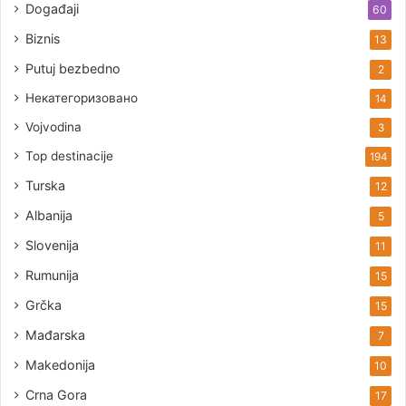
Događaji
60
Biznis
13
Putuj bezbedno
2
Некатегоризовано
14
Vojvodina
3
Top destinacije
194
Turska
12
Albanija
5
Slovenija
11
Rumunija
15
Grčka
15
Mađarska
7
Makedonija
10
Crna Gora
17