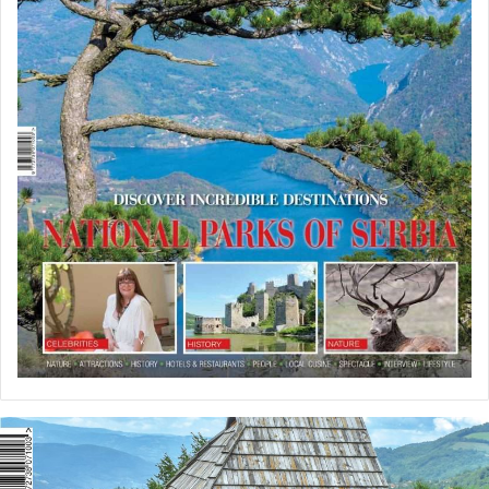
U
P
R