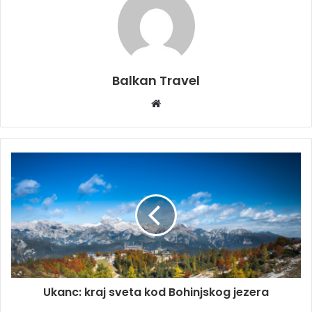
Balkan Travel
W
e
b
s
i
t
e
Ukanc: kraj sveta kod Bohinjskog jezera