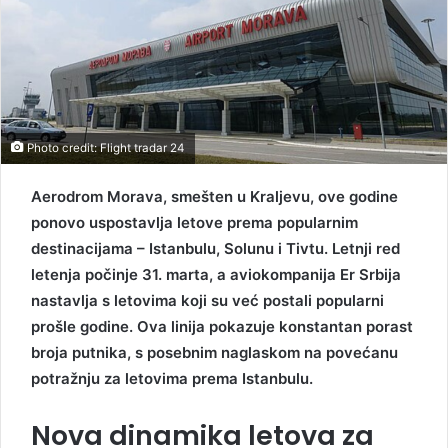
Photo credit: Flight tradar 24
Aerodrom Morava, smešten u Kraljevu, ove godine
ponovo uspostavlja letove prema popularnim
destinacijama – Istanbulu, Solunu i Tivtu. Letnji red
letenja počinje 31. marta, a aviokompanija Er Srbija
nastavlja s letovima koji su već postali popularni
prošle godine. Ova linija pokazuje konstantan porast
broja putnika, s posebnim naglaskom na povećanu
potražnju za letovima prema Istanbulu.
Nova dinamika letova za