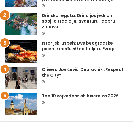
Drinska regata: Drina još jednom
spojila tradiciju, avanturu i dobru
zabavu
Istorijski uspeh: Dve beogradske
picerije među 50 najboljih u Evropi
Olivera Jovićević: Dubrovnik „Respect
the City“
Top 10 vojvođanskih bisera za 2026