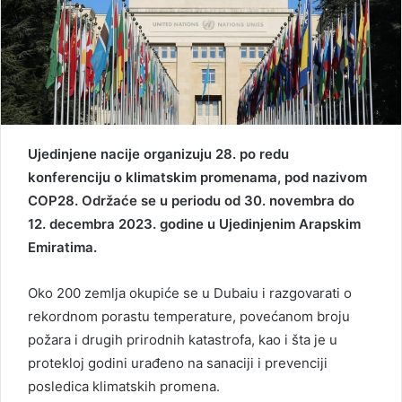
Ujedinjene nacije organizuju 28. po redu
konferenciju o klimatskim promenama, pod nazivom
COP28. Održaće se u periodu od 30. novembra do
12. decembra 2023. godine u Ujedinjenim Arapskim
Emiratima.
Oko 200 zemlja okupiće se u Dubaiu i razgovarati o
rekordnom porastu temperature, povećanom broju
požara i drugih prirodnih katastrofa, kao i šta je u
protekloj godini urađeno na sanaciji i prevenciji
posledica klimatskih promena.