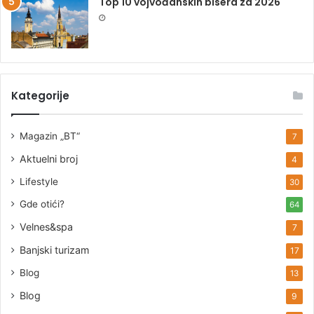
Top 10 vojvođanskih bisera za 2026
Kategorije
Magazin „BT“
7
Aktuelni broj
4
Lifestyle
30
Gde otići?
64
Velnes&spa
7
Banjski turizam
17
Blog
13
Blog
9