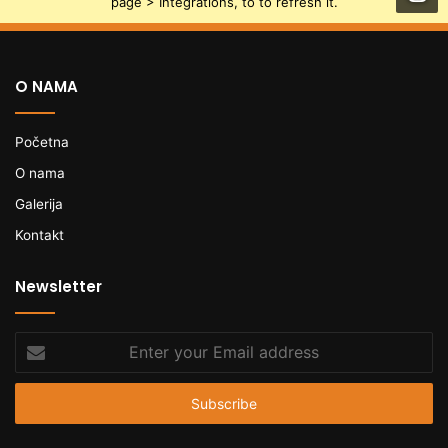
page > Integrations, to to refresh it.
O NAMA
Početna
O nama
Galerija
Kontakt
Newsletter
Enter
your
Email
address