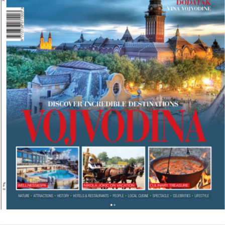
L
K
A
N
T
R
A
V
E
L
M
A
G
A
Z
I
N
A