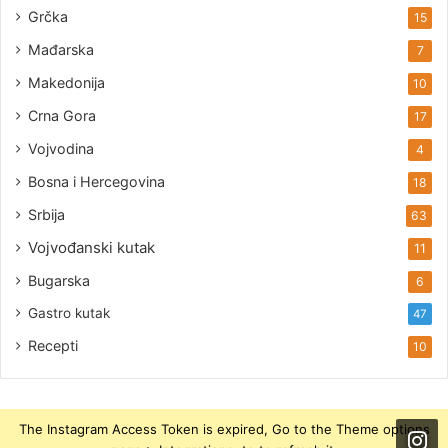
Grčka
15
Mađarska
7
Makedonija
10
Crna Gora
17
Vojvodina
4
Bosna i Hercegovina
18
Srbija
63
Vojvođanski kutak
11
Bugarska
6
Gastro kutak
47
Recepti
10
The Instagram Access Token is expired, Go to the Theme options