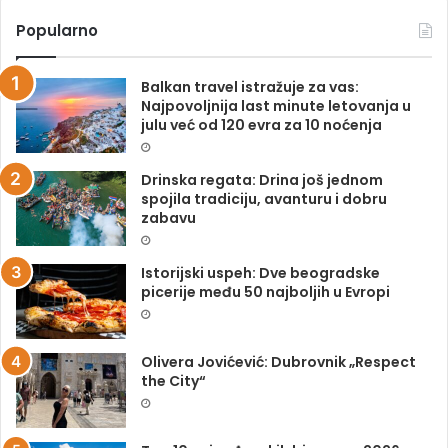
Popularno
Balkan travel istražuje za vas:
Najpovoljnija last minute letovanja u
julu već od 120 evra za 10 noćenja
Drinska regata: Drina još jednom
spojila tradiciju, avanturu i dobru
zabavu
Istorijski uspeh: Dve beogradske
picerije među 50 najboljih u Evropi
Olivera Jovićević: Dubrovnik „Respect
the City“