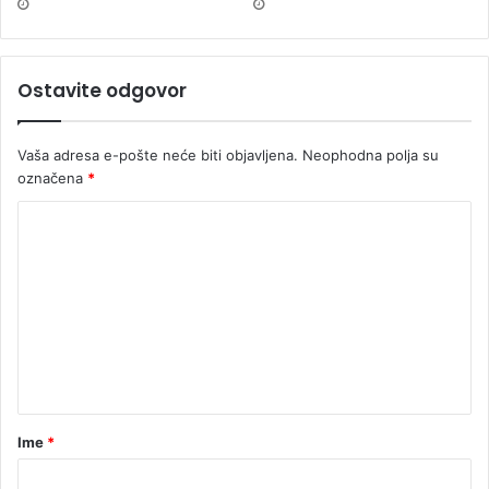
Ostavite odgovor
Vaša adresa e-pošte neće biti objavljena.
Neophodna polja su
označena
*
Ime
*