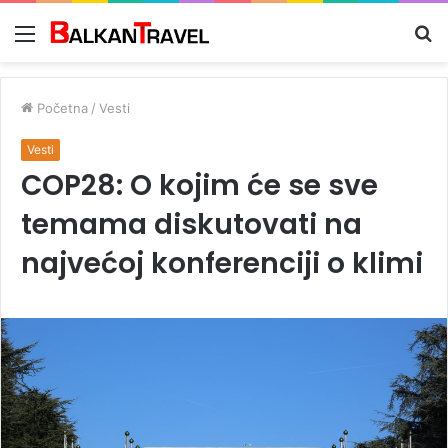
Meni
Tr
z
Početna
/
Vesti
Vesti
COP28: O kojim će se sve
temama diskutovati na
najvećoj konferenciji o klimi