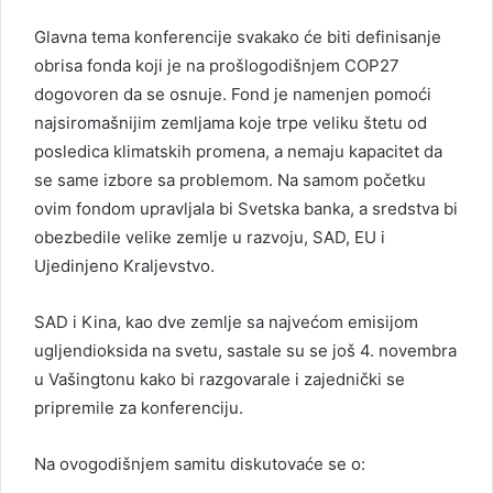
Glavna tema konferencije svakako će biti definisanje
obrisa fonda koji je na prošlogodišnjem COP27
dogovoren da se osnuje. Fond je namenjen pomoći
najsiromašnijim zemljama koje trpe veliku štetu od
posledica klimatskih promena, a nemaju kapacitet da
se same izbore sa problemom. Na samom početku
ovim fondom upravljala bi Svetska banka, a sredstva bi
obezbedile velike zemlje u razvoju, SAD, EU i
Ujedinjeno Kraljevstvo.
SAD i Kina, kao dve zemlje sa najvećom emisijom
ugljendioksida na svetu, sastale su se još 4. novembra
u Vašingtonu kako bi razgovarale i zajednički se
pripremile za konferenciju.
Na ovogodišnjem samitu diskutovaće se o: