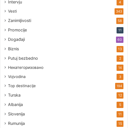
Intervju
4
Vesti
343
Zanimljivosti
58
Promocije
11
Događaji
60
Biznis
13
Putuj bezbedno
2
Некатегоризовано
14
Vojvodina
3
Top destinacije
194
Turska
12
Albanija
5
Slovenija
11
Rumunija
15