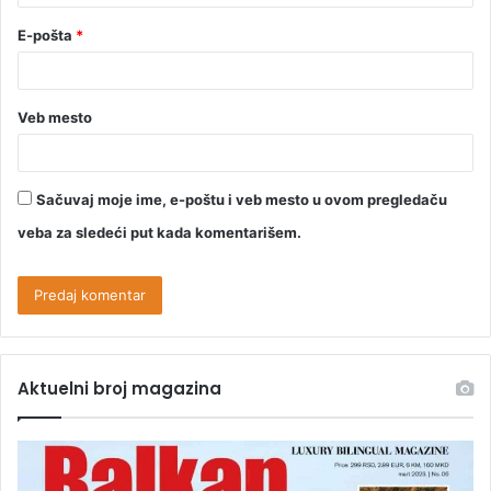
E-pošta
*
Veb mesto
Sačuvaj moje ime, e-poštu i veb mesto u ovom pregledaču
veba za sledeći put kada komentarišem.
Aktuelni broj magazina