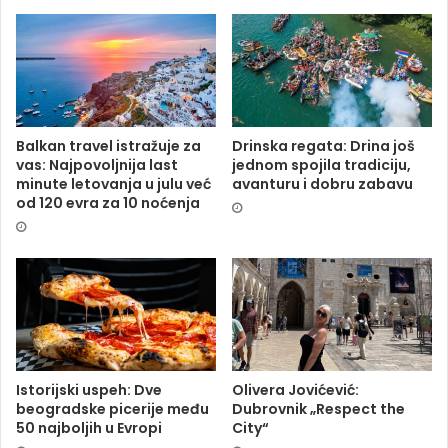
Balkan travel istražuje za
Drinska regata: Drina još
vas: Najpovoljnija last
jednom spojila tradiciju,
minute letovanja u julu već
avanturu i dobru zabavu
od 120 evra za 10 noćenja
Istorijski uspeh: Dve
Olivera Jovićević:
beogradske picerije među
Dubrovnik „Respect the
50 najboljih u Evropi
City“