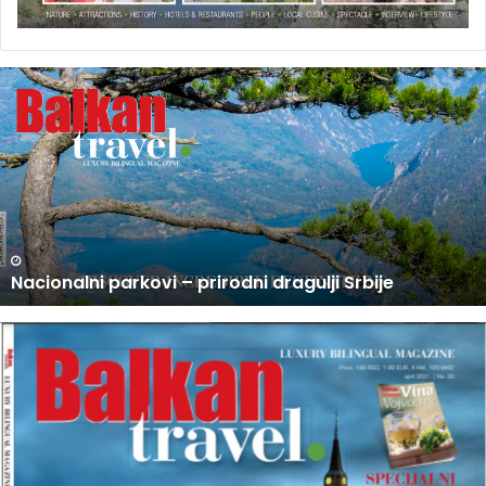
U
P
R
O
D
A
J
I
N
U PRODAJI NOVI BROJ BALKAN TRAVEL MAGAZINA
O
V
I
B
R
O
J
B
A