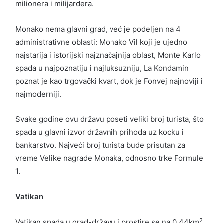
milionera i milijardera.
Monako nema glavni grad, već je podeljen na 4
administrativne oblasti: Monako Vil koji je ujedno
najstarija i istorijski najznačajnija oblast, Monte Karlo
spada u najpoznatiju i najluksuzniju, La Kondamin
poznat je kao trgovački kvart, dok je Fonvej najnoviji i
najmoderniji.
Svake godine ovu državu poseti veliki broj turista, što
spada u glavni izvor državnih prihoda uz kocku i
bankarstvo. Najveći broj turista bude prisutan za
vreme Velike nagrade Monaka, odnosno trke Formule
1.
Vatikan
2
Vatikan spada u grad-državu i prostire se na 0,44km