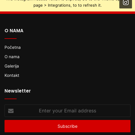
page > Integrations, to to refresh it.
O NAMA
Početna
O nama
Galerija
Kontakt
Newsletter
Enter
your
Email
address