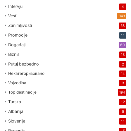
Intervju
4
Vesti
343
Zanimljivosti
58
Promocije
11
Događaji
60
Biznis
13
Putuj bezbedno
2
Некатегоризовано
14
Vojvodina
3
Top destinacije
194
Turska
12
Albanija
5
Slovenija
11
Rumunija
15