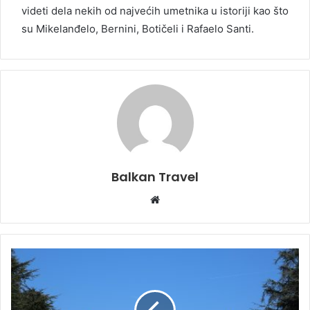
videti dela nekih od najvećih umetnika u istoriji kao što
su Mikelanđelo, Bernini, Botičeli i Rafaelo Santi.
Balkan Travel
W
e
b
s
i
t
e