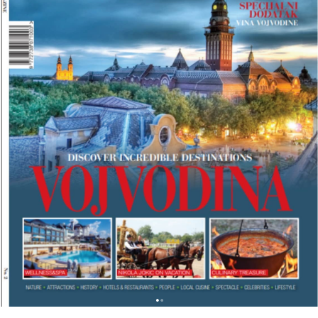
L
K
A
N
T
R
A
V
E
L
M
A
G
A
Z
I
N
A