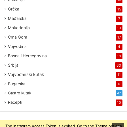
Grčka
15
Mađarska
7
Makedonija
10
Crna Gora
17
Vojvodina
4
Bosna i Hercegovina
18
Srbija
63
Vojvođanski kutak
11
Bugarska
6
Gastro kutak
47
Recepti
10
The Instagram Access Token is expired, Go to the Theme options