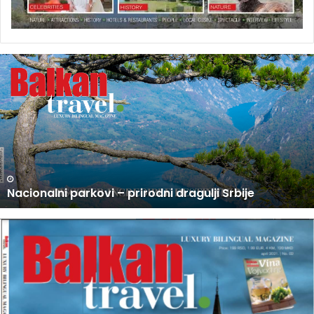
U
P
R
O
D
A
J
I
N
U PRODAJI NOVI BROJ BALKAN TRAVEL MAGAZINA
O
V
I
B
R
O
J
B
A