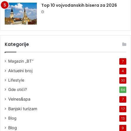
Top 10 vojvođanskih bisera za 2026
Kategorije
Magazin „BT“
7
Aktuelni broj
4
Lifestyle
30
Gde otići?
64
Velnes&spa
7
Banjski turizam
17
Blog
13
Blog
9