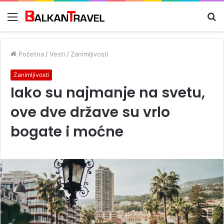
Meni
Tr
z
Početna
/
Vesti
/
Zanimljivosti
Zanimljivosti
Iako su najmanje na svetu,
ove dve države su vrlo
bogate i moćne