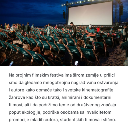
Na brojnim filmskim festivalima širom zemlje u prilici
smo da gledamo mnogobrojna nagrađivana ostvarenja
i autore kako domaće tako i svetske kinematografije,
žanrove kao što su kratki, animirani i dokumentarni
filmovi, ali i da podržimo teme od društvenog značaja
poput ekologije, podrške osobama sa invaliditetom,
promocije mladih autora, studentskih filmova i slično.