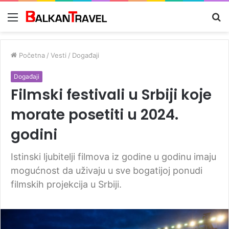
Meni
Tr
z
Početna
/
Vesti
/
Događaji
Događaji
Filmski festivali u Srbiji koje
morate posetiti u 2024.
godini
Istinski ljubitelji filmova iz godine u godinu imaju
mogućnost da uživaju u sve bogatijoj ponudi
filmskih projekcija u Srbiji.