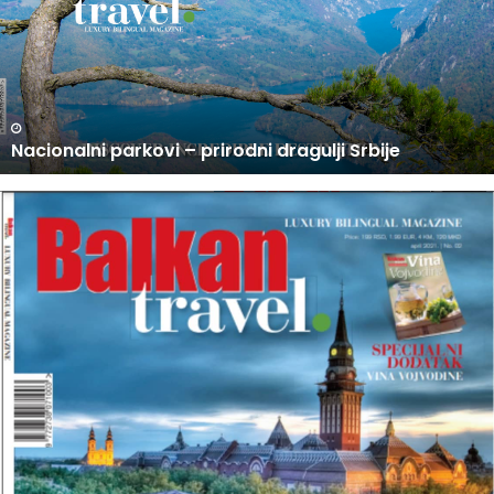
O
D
A
J
I
N
U PRODAJI NOVI BROJ BALKAN TRAVEL MAGAZINA
O
V
I
B
R
O
J
B
A
L
K
A
N
T
R