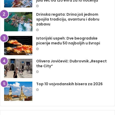
julu već od 120 evra za 10 noćenja
Drinska regata: Drina još jednom
spojila tradiciju, avanturu i dobru
zabavu
Istorijski uspeh: Dve beogradske
picerije među 50 najboljih u Evropi
Olivera Jovićević: Dubrovnik „Respect
the City“
Top 10 vojvođanskih bisera za 2026