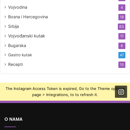
Vojvodina
4
Bosna i Hercegovina
18
Srbija
63
Vojvođanski kutak
11
Bugarska
6
Gastro kutak
47
Recepti
10
The Instagram Access Token is expired, Go to the Theme options
page > Integrations, to to refresh it.
O NAMA