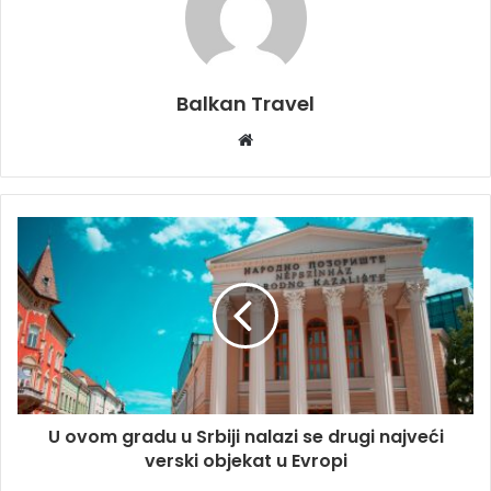
Balkan Travel
W
e
b
s
i
t
e
U ovom gradu u Srbiji nalazi se drugi najveći
verski objekat u Evropi