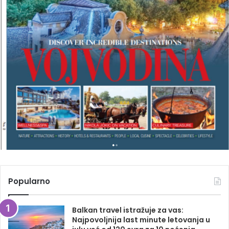
A
V
E
L
M
A
G
A
Z
I
N
A
Popularno
Balkan travel istražuje za vas:
Najpovoljnija last minute letovanja u