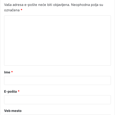
Vaša adresa e-pošte neće biti objavljena.
Neophodna polja su
označena
*
Ime
*
E-pošta
*
Veb mesto