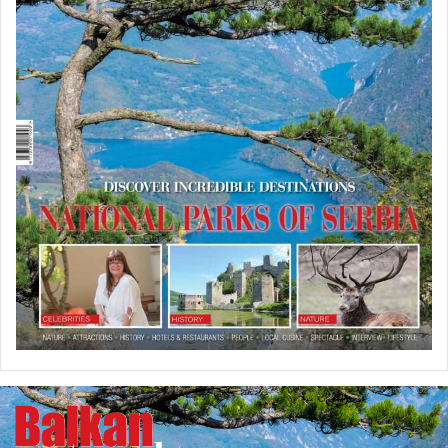
U
P
R