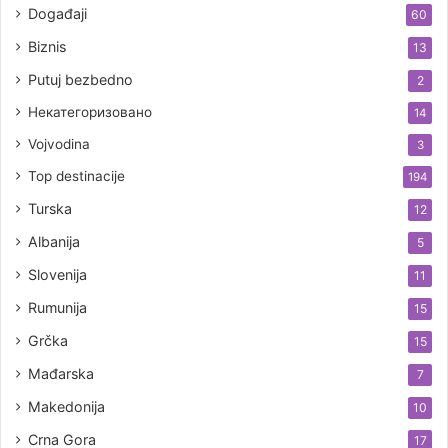
Događaji
60
Biznis
13
Putuj bezbedno
2
Некатегоризовано
14
Vojvodina
3
Top destinacije
194
Turska
12
Albanija
5
Slovenija
11
Rumunija
15
Grčka
15
Mađarska
7
Makedonija
10
Crna Gora
17