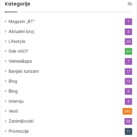
Kategorije
Magazin „BT“
7
Aktuelni broj
4
Lifestyle
30
Gde otići?
64
Velnes&spa
7
Banjski turizam
17
Blog
13
Blog
9
Intervju
4
Vesti
343
Zanimljivosti
58
Promocije
11