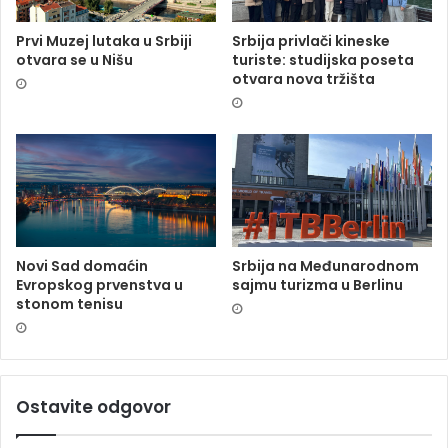
Prvi Muzej lutaka u Srbiji
Srbija privlači kineske
otvara se u Nišu
turiste: studijska poseta
otvara nova tržišta
Novi Sad domaćin
Srbija na Međunarodnom
Evropskog prvenstva u
sajmu turizma u Berlinu
stonom tenisu
Ostavite odgovor