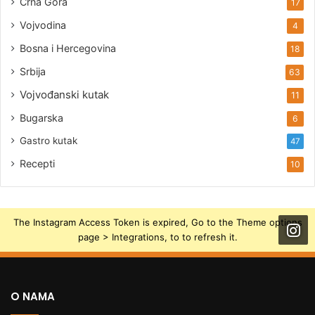
Crna Gora
17
Vojvodina
4
Bosna i Hercegovina
18
Srbija
63
Vojvođanski kutak
11
Bugarska
6
Gastro kutak
47
Recepti
10
The Instagram Access Token is expired, Go to the Theme options
page > Integrations, to to refresh it.
O NAMA