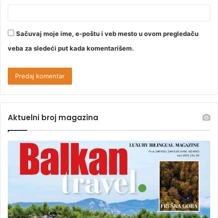
Sačuvaj moje ime, e-poštu i veb mesto u ovom pregledaču
veba za sledeći put kada komentarišem.
Aktuelni broj magazina