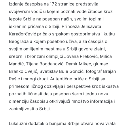
izdanje časopisa na 172 stranice predstavlja
svojevrsni vodič u kojem poznati vode čitaoce kroz
lepote Srbije na poseban način, svojim toplim i
iskrenim pričama o Srbiji. Princeza Jelisaveta
Karađorđević priča o srpskom gostoprimstvu i kutku
Beograda u kojem posebno uživa, a za časopis o
svojim omiljenim mestima u Srbiji govore zlatni,
srebrni i bronzani olimpijci Jovana Preković, Milica
Mandić, Tijana Bogdanović. Damir Mikec, glumac
Branko Cvejić, Svetislav Bule Goncić, fotograf Brajan
Rašić i mnogi drugi. Autentične priče o Srbiji sa
primesom ličnog doživljaja i perspektive kroz iskustva
poznatih ličnosti daju poseban šarm i jednu novu
dimenziju časopisu otkrivajući mnoštvo informacija i
zanimljivosti o Srbiji.
Luksuzni dodatak o banjama Srbije otvara nova vrata