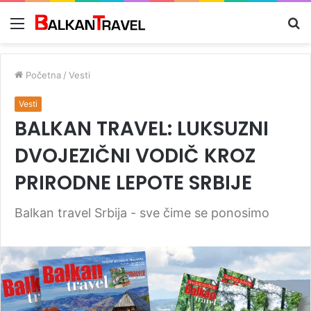
Meni
Tr
z
Početna
/
Vesti
Vesti
BALKAN TRAVEL: LUKSUZNI
DVOJEZIČNI VODIČ KROZ
PRIRODNE LEPOTE SRBIJE
Balkan travel Srbija - sve čime se ponosimo