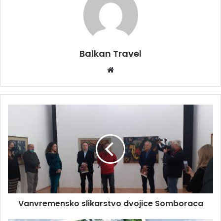
Balkan Travel
W
e
b
s
i
t
e
Vanvremensko slikarstvo dvojice Somboraca