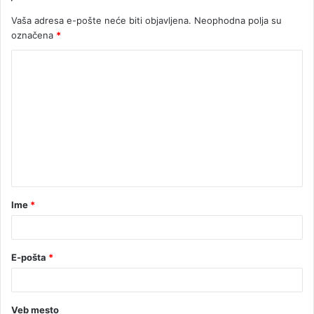
Vaša adresa e-pošte neće biti objavljena.
Neophodna polja su
označena
*
Ime
*
E-pošta
*
Veb mesto