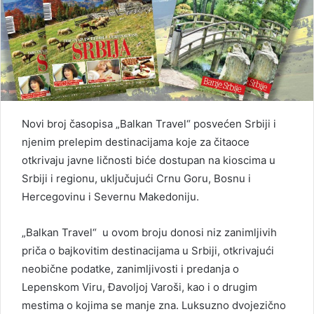
Novi broj časopisa „Balkan Travel“ posvećen Srbiji i
njenim prelepim destinacijama koje za čitaoce
otkrivaju javne ličnosti biće dostupan na kioscima u
Srbiji i regionu, uključujući Crnu Goru, Bosnu i
Hercegovinu i Severnu Makedoniju.
„Balkan Travel“ u ovom broju donosi niz zanimljivih
priča o bajkovitim destinacijama u Srbiji, otkrivajući
neobične podatke, zanimljivosti i predanja o
Lepenskom Viru, Đavoljoj Varoši, kao i o drugim
mestima o kojima se manje zna. Luksuzno dvojezično