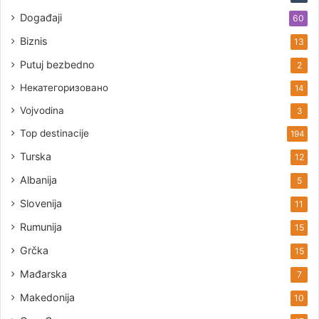
Događaji
60
Biznis
13
Putuj bezbedno
2
Некатегоризовано
14
Vojvodina
3
Top destinacije
194
Turska
12
Albanija
5
Slovenija
11
Rumunija
15
Grčka
15
Mađarska
7
Makedonija
10