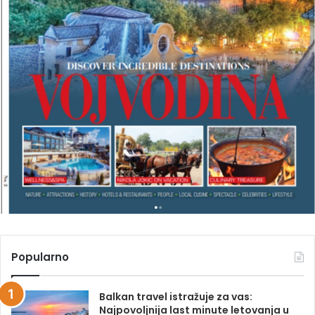
A
V
E
L
M
A
G
A
Z
I
N
A
Popularno
Balkan travel istražuje za vas:
Najpovoljnija last minute letovanja u