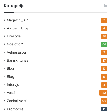
Kategorije
Magazin „BT“
7
Aktuelni broj
4
Lifestyle
30
Gde otići?
64
Velnes&spa
7
Banjski turizam
17
Blog
13
Blog
9
Intervju
4
Vesti
343
Zanimljivosti
58
Promocije
11