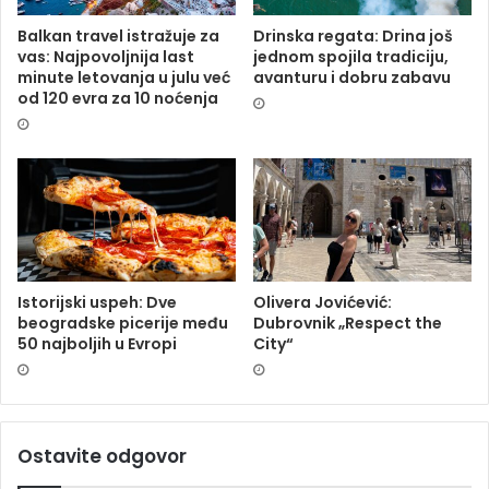
Balkan travel istražuje za
Drinska regata: Drina još
vas: Najpovoljnija last
jednom spojila tradiciju,
minute letovanja u julu već
avanturu i dobru zabavu
od 120 evra za 10 noćenja
Istorijski uspeh: Dve
Olivera Jovićević:
beogradske picerije među
Dubrovnik „Respect the
50 najboljih u Evropi
City“
Ostavite odgovor