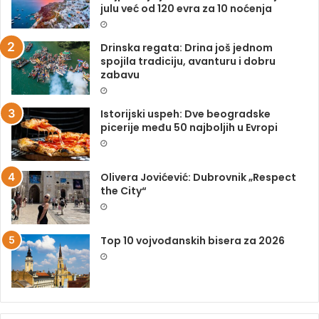
julu već od 120 evra za 10 noćenja
Drinska regata: Drina još jednom
spojila tradiciju, avanturu i dobru
zabavu
Istorijski uspeh: Dve beogradske
picerije među 50 najboljih u Evropi
Olivera Jovićević: Dubrovnik „Respect
the City“
Top 10 vojvođanskih bisera za 2026