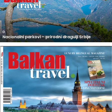
R
O
D
A
J
I
N
U PRODAJI NOVI BROJ BALKAN TRAVEL MAGAZINA
O
V
I
B
R
O
J
B
A
L
K
A
N
T
R