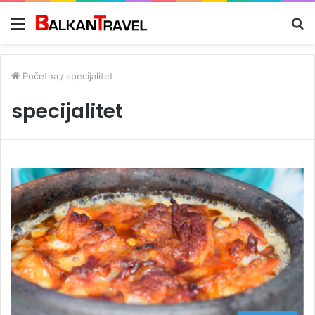
Meni
Tr
z
Početna
/
specijalitet
specijalitet