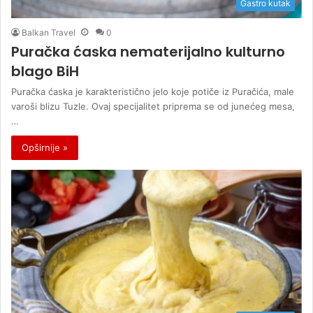
Gastro kutak
Balkan Travel
0
Puračka ćaska nematerijalno kulturno
blago BiH
Puračka ćaska je karakteristično jelo koje potiče iz Puračića, male
varoši blizu Tuzle. Ovaj specijalitet priprema se od junećeg mesa,
…
Opširnije »