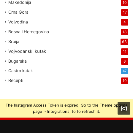
Makedonija
10
Crna Gora
17
Vojvodina
4
Bosna i Hercegovina
18
Srbija
63
Vojvođanski kutak
11
Bugarska
6
Gastro kutak
47
Recepti
10
The Instagram Access Token is expired, Go to the Theme options
page > Integrations, to to refresh it.