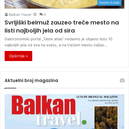
Gastro kutak
Balkan Travel
0
Svrljiški belmuž zauzeo treće mesto na
listi najboljih jela od sira
Gastronomski portal „Taste atlas“ nedavno je objavio listu 10
najboljih jela od sira na svetu, a na trećem mestu našao…
Opširnije »
Aktuelni broj magazina