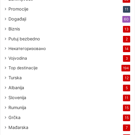
Promocije
11
Događaji
60
Biznis
13
Putuj bezbedno
2
Некатегоризовано
14
Vojvodina
3
Top destinacije
194
Turska
12
Albanija
5
Slovenija
11
Rumunija
15
Grčka
15
Mađarska
7