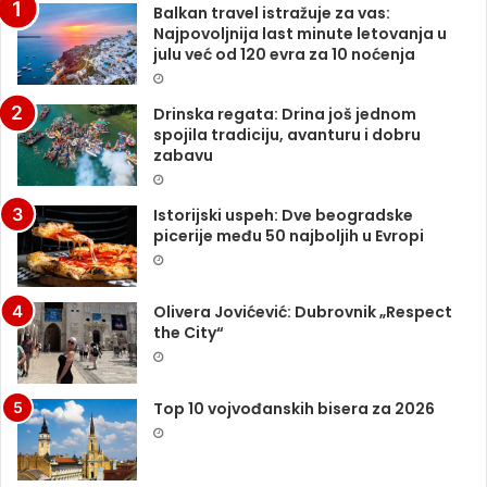
Balkan travel istražuje za vas:
Najpovoljnija last minute letovanja u
julu već od 120 evra za 10 noćenja
Drinska regata: Drina još jednom
spojila tradiciju, avanturu i dobru
zabavu
Istorijski uspeh: Dve beogradske
picerije među 50 najboljih u Evropi
Olivera Jovićević: Dubrovnik „Respect
the City“
Top 10 vojvođanskih bisera za 2026