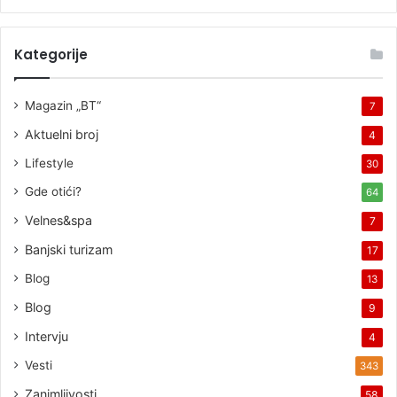
Kategorije
Magazin „BT“
7
Aktuelni broj
4
Lifestyle
30
Gde otići?
64
Velnes&spa
7
Banjski turizam
17
Blog
13
Blog
9
Intervju
4
Vesti
343
Zanimljivosti
58