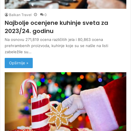
Balkan Travel
0
Najbolje ocenjene kuhinje sveta za
2023/24. godinu
Na osnovu 271,819 ocena različitih jela i 80,863 ocena
prehrambenih proizvoda, kuhinje koje su se našle na listi
zabeležile su…
Opširnije »