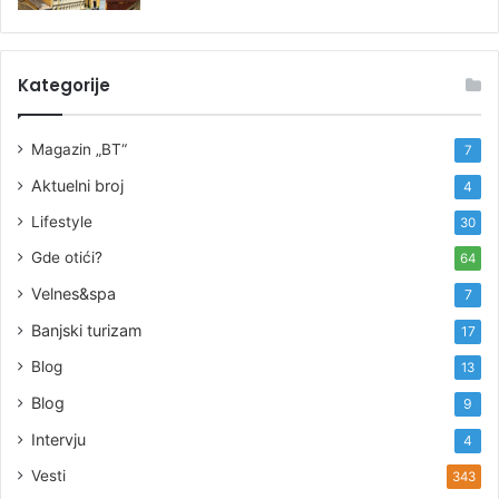
Kategorije
Magazin „BT“
7
Aktuelni broj
4
Lifestyle
30
Gde otići?
64
Velnes&spa
7
Banjski turizam
17
Blog
13
Blog
9
Intervju
4
Vesti
343