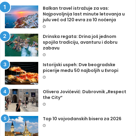
Balkan travel istražuje za vas:
Najpovoljnija last minute letovanja u
julu već od 120 evra za 10 noćenja
Drinska regata: Drina još jednom
spojila tradiciju, avanturu i dobru
zabavu
Istorijski uspeh: Dve beogradske
picerije među 50 najboljih u Evropi
Olivera Jovićević: Dubrovnik „Respect
the City“
Top 10 vojvođanskih bisera za 2026