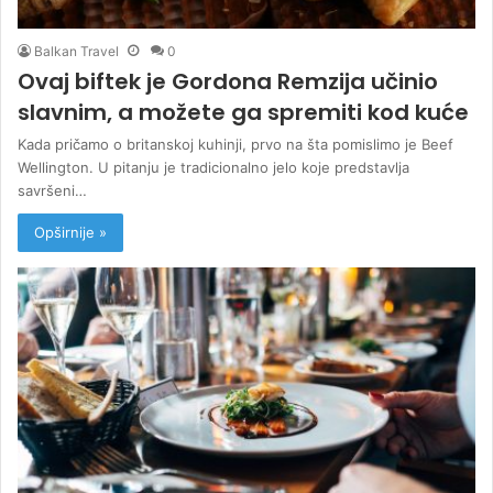
Balkan Travel
0
Ovaj biftek je Gordona Remzija učinio
slavnim, a možete ga spremiti kod kuće
Kada pričamo o britanskoj kuhinji, prvo na šta pomislimo je Beef
Wellington. U pitanju je tradicionalno jelo koje predstavlja
savršeni…
Opširnije »