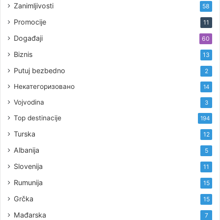
Zanimljivosti
58
Promocije
11
Događaji
60
Biznis
13
Putuj bezbedno
2
Некатегоризовано
14
Vojvodina
3
Top destinacije
194
Turska
12
Albanija
5
Slovenija
11
Rumunija
15
Grčka
15
Mađarska
7