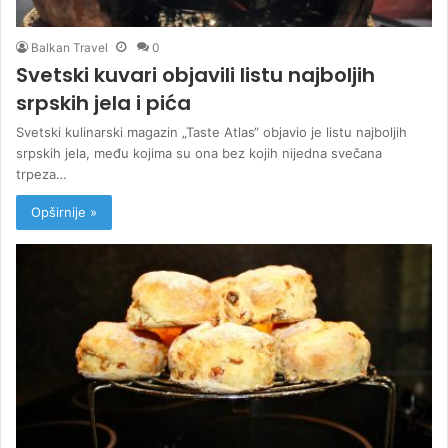
Balkan Travel
0
Svetski kuvari objavili listu najboljih
srpskih jela i pića
Svetski kulinarski magazin „Taste Atlas“ objavio je listu najboljih
srpskih jela, među kojima su ona bez kojih nijedna svečana
trpeza…
Opširnije »