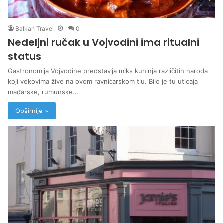
Balkan Travel
0
Nedeljni ručak u Vojvodini ima ritualni
status
Gastronomija Vojvodine predstavlja miks kuhinja različitih naroda
koji vekovima žive na ovom ravničarskom tlu. Bilo je tu uticaja
mađarske, rumunske…
Opširnije »