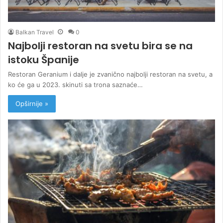
Balkan Travel
0
Najbolji restoran na svetu bira se na
istoku Španije
Restoran Geranium i dalje je zvanično najbolji restoran na svetu, a
ko će ga u 2023. skinuti sa trona saznaće…
Opširnije »