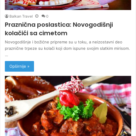
Balkan Travel
0
Praznična poslastica: Novogodišnji
kolačići sa cimetom
Novogodišnje i božićne pripreme su u toku, a neizostavni deo
praznične trpeze su kolači koji dom ispune svojim slatkim mirisom.
…
Opširnije »