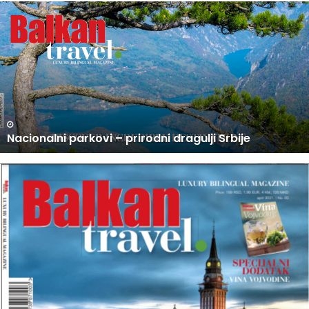
U
P
R
O
D
A
J
I
N
U PRODAJI NOVI BROJ BALKAN TRAVEL MAGAZINA
O
V
I
B
R
O
J
B
A
L
K
A