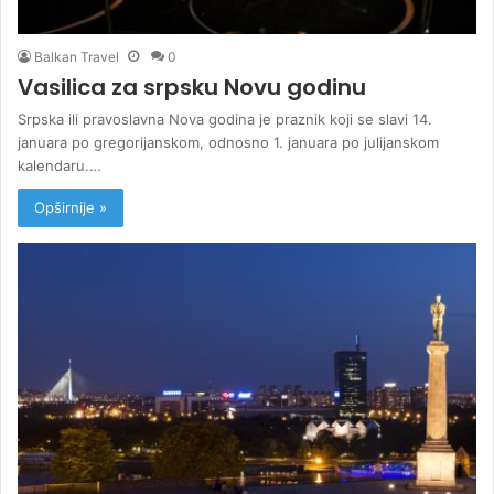
Balkan Travel
0
Vasilica za srpsku Novu godinu
Srpska ili pravoslavna Nova godina je praznik koji se slavi 14.
januara po gregorijanskom, odnosno 1. januara po julijanskom
kalendaru.…
Opširnije »