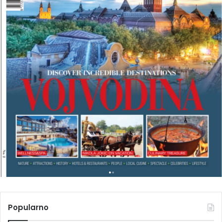
N
T
R
A
V
E
L
M
A
G
A
Z
I
N
A
Popularno