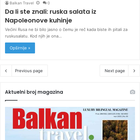
Balkan Travel
0
Da li ste znali: ruska salata iz
Napoleonove kuhinje
Većini Rusa ne bi bilo jasno o čemu je reč kada biste ih pitali za
ruskusalatu. Kod njih je ona…
Opširnije »
Previous page
Next page
Aktuelni broj magazina