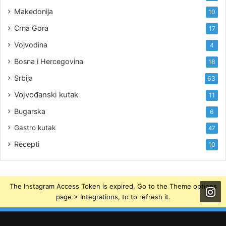
Makedonija
10
Crna Gora
17
Vojvodina
4
Bosna i Hercegovina
18
Srbija
63
Vojvođanski kutak
11
Bugarska
6
Gastro kutak
47
Recepti
10
The Instagram Access Token is expired, Go to the Theme options
page > Integrations, to to refresh it.