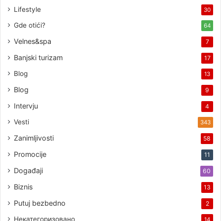
Lifestyle
30
Gde otići?
64
Velnes&spa
7
Banjski turizam
17
Blog
13
Blog
9
Intervju
4
Vesti
343
Zanimljivosti
58
Promocije
11
Događaji
60
Biznis
13
Putuj bezbedno
2
Некатегоризовано
14