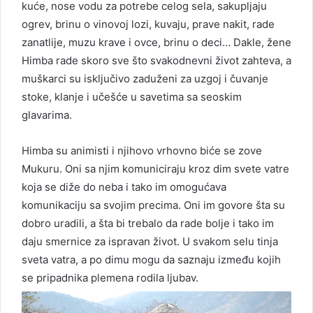
kuće, nose vodu za potrebe celog sela, sakupljaju
ogrev, brinu o vinovoj lozi, kuvaju, prave nakit, rade
zanatlije, muzu krave i ovce, brinu o deci… Dakle, žene
Himba rade skoro sve što svakodnevni život zahteva, a
muškarci su isključivo zaduženi za uzgoj i čuvanje
stoke, klanje i učešće u savetima sa seoskim
glavarima.
Himba su animisti i njihovo vrhovno biće se zove
Mukuru. Oni sa njim komuniciraju kroz dim svete vatre
koja se diže do neba i tako im omogućava
komunikaciju sa svojim precima. Oni im govore šta su
dobro uradili, a šta bi trebalo da rade bolje i tako im
daju smernice za ispravan život. U svakom selu tinja
sveta vatra, a po dimu mogu da saznaju između kojih
se pripadnika plemena rodila ljubav.