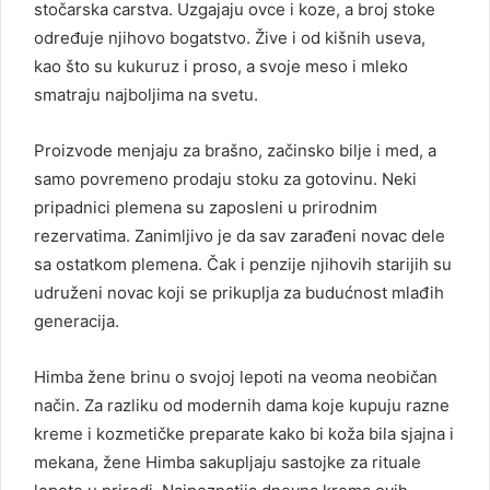
stočarska carstva. Uzgajaju ovce i koze, a broj stoke
određuje njihovo bogatstvo. Žive i od kišnih useva,
kao što su kukuruz i proso, a svoje meso i mleko
smatraju najboljima na svetu.
Proizvode menjaju za brašno, začinsko bilje i med, a
samo povremeno prodaju stoku za gotovinu. Neki
pripadnici plemena su zaposleni u prirodnim
rezervatima. Zanimljivo je da sav zarađeni novac dele
sa ostatkom plemena. Čak i penzije njihovih starijih su
udruženi novac koji se prikuplja za budućnost mlađih
generacija.
Himba žene brinu o svojoj lepoti na veoma neobičan
način. Za razliku od modernih dama koje kupuju razne
kreme i kozmetičke preparate kako bi koža bila sjajna i
mekana, žene Himba sakupljaju sastojke za rituale