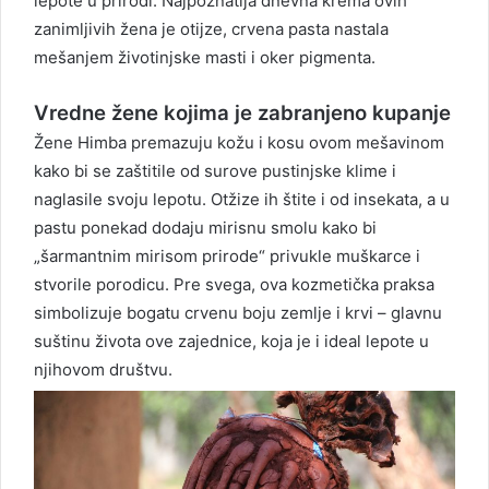
lepote u prirodi. Najpoznatija dnevna krema ovih
zanimljivih žena je otijze, crvena pasta nastala
mešanjem životinjske masti i oker pigmenta.
Vredne žene kojima je zabranjeno kupanje
Žene Himba premazuju kožu i kosu ovom mešavinom
kako bi se zaštitile od surove pustinjske klime i
naglasile svoju lepotu. Otžize ih štite i od insekata, a u
pastu ponekad dodaju mirisnu smolu kako bi
„šarmantnim mirisom prirode“ privukle muškarce i
stvorile porodicu. Pre svega, ova kozmetička praksa
simbolizuje bogatu crvenu boju zemlje i krvi – glavnu
suštinu života ove zajednice, koja je i ideal lepote u
njihovom društvu.