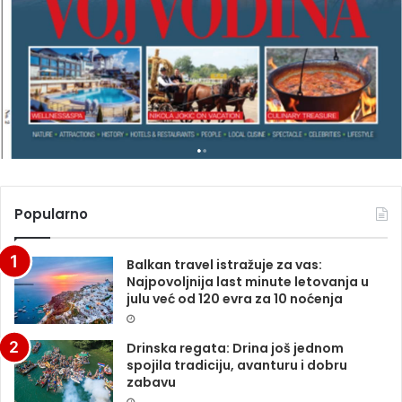
G
A
Z
I
N
A
Popularno
Balkan travel istražuje za vas:
Najpovoljnija last minute letovanja u
julu već od 120 evra za 10 noćenja
Drinska regata: Drina još jednom
spojila tradiciju, avanturu i dobru
zabavu