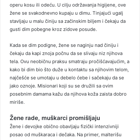
operu kosu ili odeću. U cilju održavanja higijene, ove
žene se svakodnevno kupaju u dimu. Tinjajući ugalj
stavljaju u malu činiju sa začinskim biljem i čekaju da
gusti dim pobegne kroz zidove posude.
Кada se dim podigne, žene se naginju nad činiju i
čekaju da kapi znoja počnu da se slivaju niz njihova
tela. Ovu neobičnu praksu smatraju pročišćavajućim, a
kako bi dim bio što duže u kontaktu sa njihovim telom,
najčešće se umotaju u debelo ćebe i sačekaju da se
jako oznoje. Misionari koji su se družili sa ovim
posebnim damama kažu da njihova koža zaista dobro
miriše.
Žene rade, muškarci promišljaju
Žene i devojke obično obavljaju fizički intenzivniji
posao od muškaraca i dečaka. Na primer, malterišu