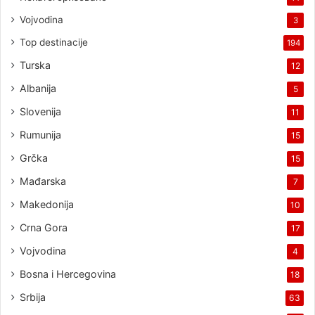
Vojvodina
3
Top destinacije
194
Turska
12
Albanija
5
Slovenija
11
Rumunija
15
Grčka
15
Mađarska
7
Makedonija
10
Crna Gora
17
Vojvodina
4
Bosna i Hercegovina
18
Srbija
63