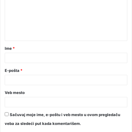
Ime
*
E-pošta
*
Veb mesto
Sačuvaj moje ime, e-poštu i veb mesto u ovom pregledaču
veba za sledeći put kada komentarišem.