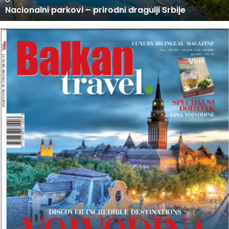
U PRODAJI NOVI BROJ BALKAN TRAVEL MAGAZINA
O
V
I
B
R
O
J
B
A
L
K
A
N
T
R
A
V
E
L
M
A