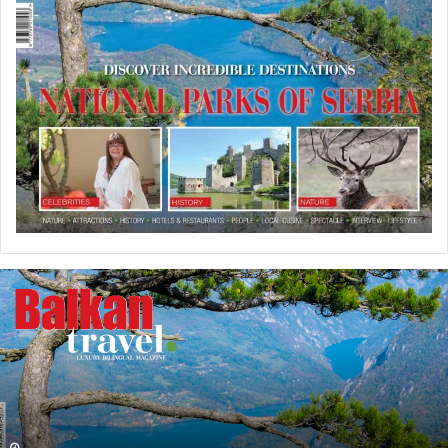
U
P
R
O
D
A
J
I
N