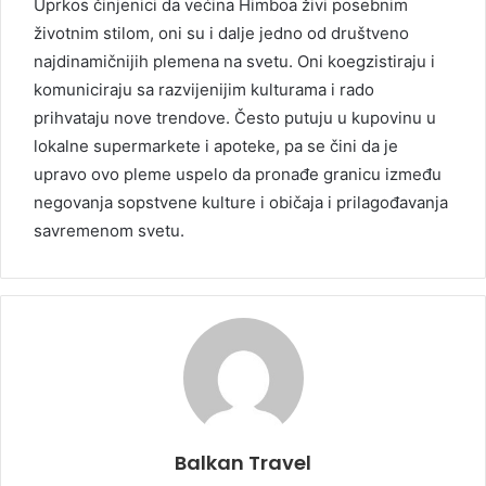
Uprkos činjenici da većina Himboa živi posebnim
životnim stilom, oni su i dalje jedno od društveno
najdinamičnijih plemena na svetu. Oni koegzistiraju i
komuniciraju sa razvijenijim kulturama i rado
prihvataju nove trendove. Često putuju u kupovinu u
lokalne supermarkete i apoteke, pa se čini da je
upravo ovo pleme uspelo da pronađe granicu između
negovanja sopstvene kulture i običaja i prilagođavanja
savremenom svetu.
Balkan Travel