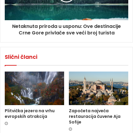
Netaknuta priroda u usponu: Ove destinacije
Crne Gore privlače sve veći broj turista
Slični članci
Plitvička jezera na vrhu
Započeta najveća
evropskih atrakcija
restauracija čuvene Aja
Sofije