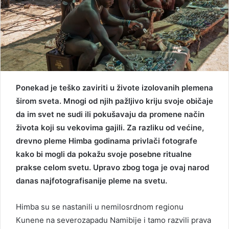
Ponekad je teško zaviriti u živote izolovanih plemena
širom sveta. Mnogi od njih pažljivo kriju svoje običaje
da im svet ne sudi ili pokušavaju da promene način
života koji su vekovima gajili. Za razliku od većine,
drevno pleme Himba godinama privlači fotografe
kako bi mogli da pokažu svoje posebne ritualne
prakse celom svetu. Upravo zbog toga je ovaj narod
danas najfotografisanije pleme na svetu.
Himba su se nastanili u nemilosrdnom regionu
Кunene na severozapadu Namibije i tamo razvili prava