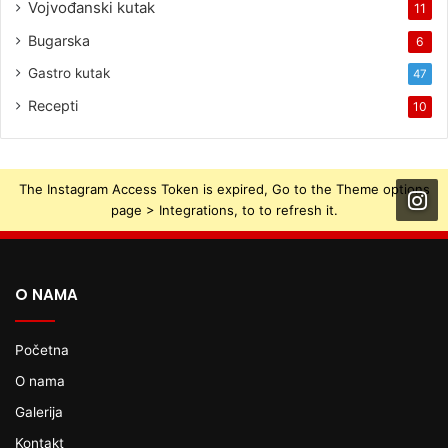
Vojvođanski kutak
11
Bugarska
6
Gastro kutak
47
Recepti
10
The Instagram Access Token is expired, Go to the Theme options
page > Integrations, to to refresh it.
O NAMA
Početna
O nama
Galerija
Kontakt