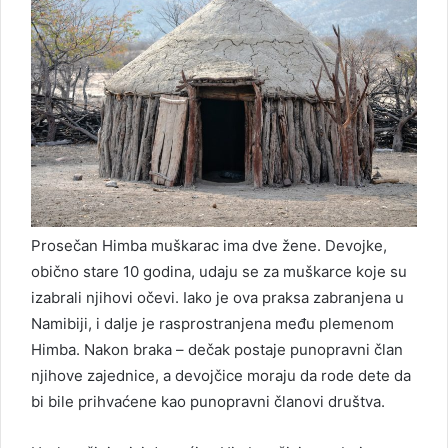
Prosečan Himba muškarac ima dve žene. Devojke,
obično stare 10 godina, udaju se za muškarce koje su
izabrali njihovi očevi. Iako je ova praksa zabranjena u
Namibiji, i dalje je rasprostranjena među plemenom
Himba. Nakon braka – dečak postaje punopravni član
njihove zajednice, a devojčice moraju da rode dete da
bi bile prihvaćene kao punopravni članovi društva.