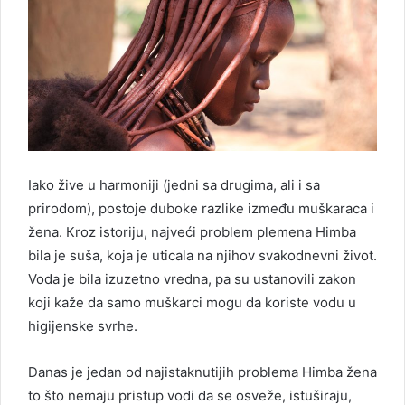
Iako žive u harmoniji (jedni sa drugima, ali i sa
prirodom), postoje duboke razlike između muškaraca i
žena. Кroz istoriju, najveći problem plemena Himba
bila je suša, koja je uticala na njihov svakodnevni život.
Voda je bila izuzetno vredna, pa su ustanovili zakon
koji kaže da samo muškarci mogu da koriste vodu u
higijenske svrhe.
Danas je jedan od najistaknutijih problema Himba žena
to što nemaju pristup vodi da se osveže, istuširaju,