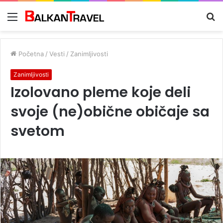
Meni
Tr
z
Početna
/
Vesti
/
Zanimljivosti
Zanimljivosti
Izolovano pleme koje deli
svoje (ne)obične običaje sa
svetom