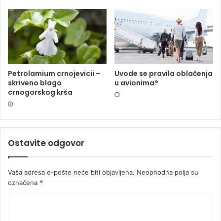
Petrolamium crnojevicii –
Uvode se pravila oblačenja
skriveno blago
u avionima?
crnogorskog krša
Ostavite odgovor
Vaša adresa e-pošte neće biti objavljena.
Neophodna polja su
označena
*